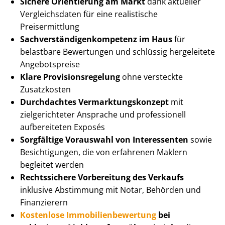
Sichere Orientierung am Markt
dank aktueller
Vergleichsdaten für eine realistische
Preisermittlung
Sach­ver­stän­di­gen­kom­pe­tenz im Haus
für
belastbare Bewertungen und schlüssig hergeleitete
Angebotspreise
Klare Pro­vi­si­ons­re­ge­lung
ohne versteckte
Zusatzkosten
Durchdachtes Ver­mark­tungs­kon­zept
mit
zielgerichteter Ansprache und professionell
aufbereiteten Exposés
Sorgfältige Vorauswahl von Interessenten
sowie
Besichtigungen, die von erfahrenen Maklern
begleitet werden
Rechtssichere Vorbereitung des Verkaufs
inklusive Abstimmung mit Notar, Behörden und
Finanzierern
Kostenlose Im­mo­bi­li­en­be­wer­tung
bei