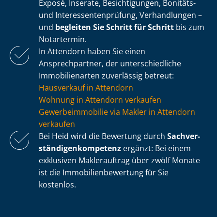
Exposé, Inserate, Besichtigungen, Bonitäts-
und In­ter­es­sen­ten­prü­fung, Verhandlungen –
und
begleiten Sie Schritt für Schritt
bis zum
Notartermin.
In Attendorn haben Sie einen
Ansprechpartner, der un­ter­schied­li­che
Immobilienarten zuverlässig betreut:
Hausverkauf in Attendorn
Wohnung in Attendorn verkaufen
Ge­wer­be­im­mo­bi­lie via Makler in Attendorn
verkaufen
Bei Heid wird die Bewertung durch
Sach­ver­
stän­di­gen­kom­pe­tenz
ergänzt: Bei einem
exklusiven Maklerauftrag über zwölf Monate
ist die Im­mo­bi­li­en­be­wer­tung für Sie
kostenlos.