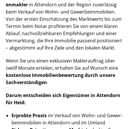
en­mak­ler
in Attendorn und der Region zuverlässig
beim Verkauf von Wohn- und Ge­wer­be­im­mo­bi­li­en.
Von der ersten Einschätzung des Marktwerts bis zum
Termin beim Notar profitieren Sie von einem klaren
Ablauf, nach­voll­zieh­ba­ren Empfehlungen und einer
Vermarktung, die Ihre Immobilie passend positioniert
– abgestimmt auf Ihre Ziele und den lokalen Markt.
Wenn Sie uns einen exklusiven Maklerauftrag über
zwölf Monate erteilen, erhalten Sie auf Wunsch eine
kostenlose Im­mo­bi­li­en­be­wer­tung durch unsere
Sach­ver­stän­di­gen
.
Darum entscheiden sich Eigentümer in Attendorn
für Heid:
Erprobte Praxis
im Verkauf von Wohn- und Ge­wer­
be­im­mo­bi­li­en in Attendorn und im Umland