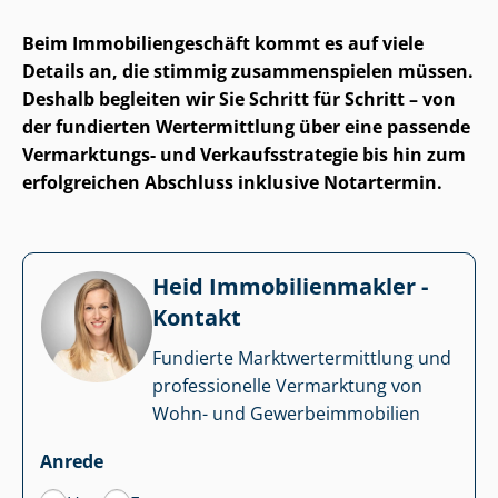
Beim Im­mo­bi­li­en­ge­schäft kommt es auf viele
Details an, die stimmig zusammenspielen müssen.
Deshalb begleiten wir Sie Schritt für Schritt – von
der fundierten Wertermittlung über eine passende
Vermarktungs- und Ver­kaufs­stra­te­gie bis hin zum
erfolgreichen Abschluss inklusive Notartermin.
Heid Im­mo­bi­li­en­mak­ler -
Kontakt
Fundierte Markt­wert­ermitt­lung und
professionelle Vermarktung von
Wohn- und Ge­wer­be­im­mo­bi­li­en
Anrede