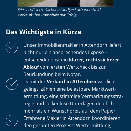
Die zertifizierte Sachverständige Katharina Heid
verkauft Ihre Immobilie mit Erfolg.
Das Wichtigste in Kürze
Unser Im­mo­bi­li­en­mak­ler in Attendorn liefert
nicht nur ein ansprechendes Exposé –
entscheidend ist ein
klarer, rechtssicherer
Ablauf
vom ersten Wertcheck bis zur
Beurkundung beim Notar.
Damit der
Verkauf in Attendorn
wirklich
gelingt, zählen eine belastbare Markt­wert­
ermitt­lung, eine stimmige Ver­mark­tungs­stra­
te­gie und lückenlose Unterlagen deutlich
mehr als ein Wunschpreis auf dem Papier.
Erfahrene Makler in Attendorn koordinieren
den gesamten Prozess: Wertermittlung,