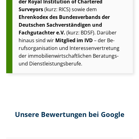
der Royal Institution of Chartered
Surveyors
(kurz: RICS) sowie dem
Ehrenkodex des Bundesverbands der
Deutschen Sach­ver­stän­di­gen und
Fachgutachter e.V.
(kurz: BDSF). Darüber
hinaus sind wir
Mitglied im IVD
– der Be­
rufs­or­ga­ni­sa­ti­on und In­ter­es­sen­ver­tre­tung
der im­mo­bi­li­en­wirt­schaft­li­chen Beratungs-
und Dienst­leis­tungs­be­ru­fe.
Unsere Bewertungen bei Google