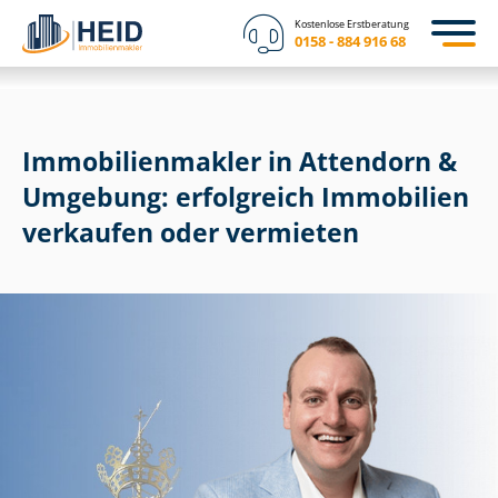
Kostenlose Erstberatung
0158 - 884 916 68
Im­mo­bi­li­en­mak­ler in Attendorn &
Umgebung: erfolgreich Immobilien
verkaufen oder vermieten