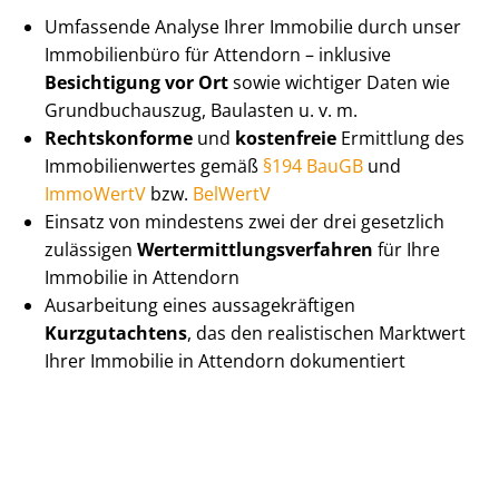
Umfassende Analyse Ihrer Immobilie durch unser
Immobilienbüro für Attendorn – inklusive
Besichtigung vor Ort
sowie wichtiger Daten wie
Grundbuchauszug, Baulasten u. v. m.
Rechtskonforme
und
kostenfreie
Ermittlung des
Im­mo­bi­li­en­wer­tes gemäß
§194 BauGB
und
ImmoWertV
bzw.
BelWertV
Einsatz von mindestens zwei der drei gesetzlich
zulässigen
Wert­ermitt­lungs­ver­fah­ren
für Ihre
Immobilie in Attendorn
Ausarbeitung eines aus­sa­ge­kräf­ti­gen
Kurzgutachtens
, das den realistischen Marktwert
Ihrer Immobilie in Attendorn dokumentiert