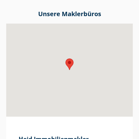
Unsere Maklerbüros
Heid Im­mo­bi­li­en­mak­ler