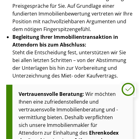
Preisgespräche für Sie. Auf Grundlage einer
fundierten Im­mo­bi­li­en­be­wer­tung vertreten wir Ihre
Position mit nach­voll­zieh­ba­ren Argumenten und
dem nötigen Fin­ger­spit­zen­ge­fühl.
Begleitung Ihrer Im­mo­bi­li­en­trans­ak­ti­on in
Attendorn bis zum Abschluss:
Steht die Entscheidung fest, unterstützen wir Sie
bei allen letzten Schritten – von der Abstimmung
der Unterlagen bis hin zur Vorbereitung und
Unterzeichnung des Miet- oder Kaufvertrags.
Vertrauensvolle Beratung:
Wir möchten
Ihnen eine zu­frie­den­stel­len­de und
vertrauensvolle Im­mo­bi­li­en­be­ra­tung und -
vermittlung bieten. Deshalb verpflichten
sich unsere Im­mo­bi­li­en­mak­ler für
Attendorn zur Einhaltung des
Ehrenkodex