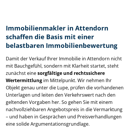
Im­mo­bi­li­en­mak­ler in Attendorn
schaffen die Basis mit einer
belastbaren Im­mo­bi­li­en­be­wer­tung
Damit der Verkauf Ihrer Immobilie in Attendorn nicht
mit Bauchgefühl, sondern mit Klarheit startet, steht
zunächst eine
sorgfältige und rechtssichere
Wertermittlung
im Mittelpunkt. Wir nehmen Ihr
Objekt genau unter die Lupe, prüfen die vorhandenen
Unterlagen und leiten den Verkehrswert nach den
geltenden Vorgaben her. So gehen Sie mit einem
nach­voll­zieh­ba­ren Angebotspreis in die Vermarktung
– und haben in Gesprächen und Preis­ver­hand­lun­gen
eine solide Ar­gu­men­ta­ti­ons­grund­la­ge.