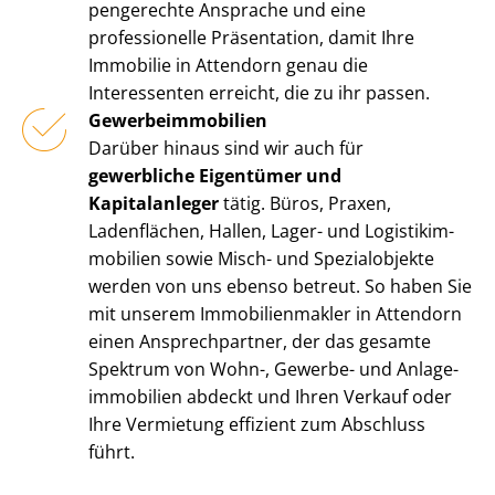
pen­ge­rech­te Ansprache und eine
professionelle Präsentation, damit Ihre
Immobilie in Attendorn genau die
Interessenten erreicht, die zu ihr passen.
Ge­wer­be­im­mo­bi­li­en
Darüber hinaus sind wir auch für
gewerbliche Eigentümer und
Kapitalanleger
tätig. Büros, Praxen,
Ladenflächen, Hallen, Lager- und Lo­gis­tik­im­
mo­bi­li­en sowie Misch- und Spezialobjekte
werden von uns ebenso betreut. So haben Sie
mit unserem Im­mo­bi­li­en­mak­ler in Attendorn
einen Ansprechpartner, der das gesamte
Spektrum von Wohn-, Gewerbe- und An­la­ge­
im­mo­bi­li­en abdeckt und Ihren Verkauf oder
Ihre Vermietung effizient zum Abschluss
führt.