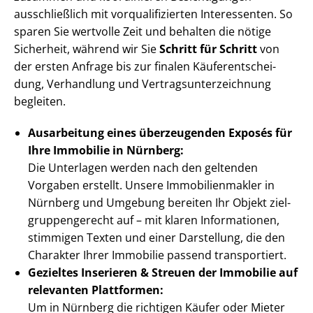
ausschließlich mit vor­qua­li­fi­zier­ten Interessenten. So
sparen Sie wertvolle Zeit und behalten die nötige
Sicherheit, während wir Sie
Schritt für Schritt
von
der ersten Anfrage bis zur finalen Käu­fer­ent­schei­
dung, Verhandlung und Ver­trags­un­ter­zeich­nung
begleiten.
Ausarbeitung eines überzeugenden Exposés für
Ihre Immobilie in Nürnberg:
Die Unterlagen werden nach den geltenden
Vorgaben erstellt. Unsere Im­mo­bi­li­en­mak­ler in
Nürnberg und Umgebung bereiten Ihr Objekt ziel­
grup­pen­ge­recht auf – mit klaren Informationen,
stimmigen Texten und einer Darstellung, die den
Charakter Ihrer Immobilie passend transportiert.
Gezieltes Inserieren & Streuen der Immobilie auf
relevanten Plattformen:
Um in Nürnberg die richtigen Käufer oder Mieter