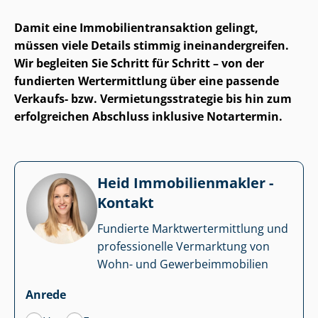
Damit eine Im­mo­bi­li­en­trans­ak­ti­on gelingt,
müssen viele Details stimmig in­ein­an­der­grei­fen.
Wir begleiten Sie Schritt für Schritt – von der
fundierten Wertermittlung über eine passende
Verkaufs- bzw. Ver­mie­tungs­stra­te­gie bis hin zum
erfolgreichen Abschluss inklusive Notartermin.
Heid Im­mo­bi­li­en­mak­ler -
Kontakt
Fundierte Markt­wert­ermitt­lung und
professionelle Vermarktung von
Wohn- und Ge­wer­be­im­mo­bi­li­en
Anrede