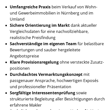
Umfangreiche Praxis
beim Verkauf von Wohn-
und Ge­wer­be­im­mo­bi­li­en in Nürnberg und im
Umland
Sichere Orientierung im Markt
dank aktueller
Vergleichsdaten für eine nach­voll­zieh­ba­re,
realistische Preisfindung
Sachverständige im eigenen Team
für belastbare
Bewertungen und sauber hergeleitete
Angebotspreise
Klare Pro­vi­si­ons­re­ge­lung
ohne versteckte Zu­satz­
po­si­tio­nen
Durchdachtes Ver­mark­tungs­kon­zept
mit
passgenauer Ansprache, hochwertigen Exposés
und professioneller Präsentation
Sorgfältige In­ter­es­sen­ten­prü­fung
sowie
strukturierte Begleitung aller Besichtigungen durch
erfahrene Makler