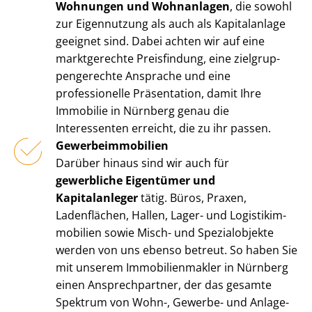
Wohnungen und Wohnanlagen
, die sowohl
zur Eigennutzung als auch als Kapitalanlage
geeignet sind. Dabei achten wir auf eine
marktgerechte Preisfindung, eine ziel­grup­
pen­ge­rech­te Ansprache und eine
professionelle Präsentation, damit Ihre
Immobilie in Nürnberg genau die
Interessenten erreicht, die zu ihr passen.
Ge­wer­be­im­mo­bi­li­en
Darüber hinaus sind wir auch für
gewerbliche Eigentümer und
Kapitalanleger
tätig. Büros, Praxen,
Ladenflächen, Hallen, Lager- und Lo­gis­tik­im­
mo­bi­li­en sowie Misch- und Spezialobjekte
werden von uns ebenso betreut. So haben Sie
mit unserem Im­mo­bi­li­en­mak­ler in Nürnberg
einen Ansprechpartner, der das gesamte
Spektrum von Wohn-, Gewerbe- und An­la­ge­