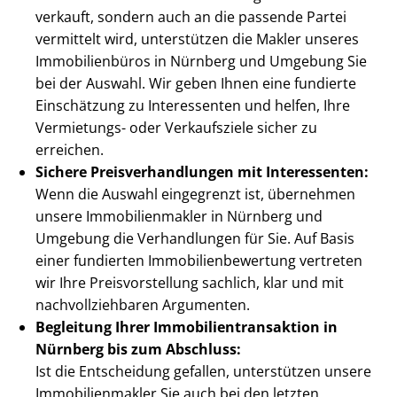
verkauft, sondern auch an die passende Partei
vermittelt wird, unterstützen die Makler unseres
Immobilienbüros in Nürnberg und Umgebung Sie
bei der Auswahl. Wir geben Ihnen eine fundierte
Einschätzung zu Interessenten und helfen, Ihre
Vermietungs- oder Verkaufsziele sicher zu
erreichen.
Sichere Preis­ver­hand­lun­gen mit Interessenten:
Wenn die Auswahl eingegrenzt ist, übernehmen
unsere Im­mo­bi­li­en­mak­ler in Nürnberg und
Umgebung die Verhandlungen für Sie. Auf Basis
einer fundierten Im­mo­bi­li­en­be­wer­tung vertreten
wir Ihre Preis­vor­stel­lung sachlich, klar und mit
nach­voll­zieh­ba­ren Argumenten.
Begleitung Ihrer Im­mo­bi­li­en­trans­ak­ti­on in
Nürnberg bis zum Abschluss:
Ist die Entscheidung gefallen, unterstützen unsere
Im­mo­bi­li­en­mak­ler Sie auch bei den letzten