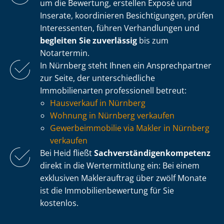
um die Bewertung, erstellen Exposé und
Inserate, koordinieren Besichtigungen, prüfen
Interessenten, führen Verhandlungen und
begleiten Sie zuverlässig
bis zum
Notartermin.
In Nürnberg steht Ihnen ein Ansprechpartner
zur Seite, der un­ter­schied­li­che
Immobilienarten professionell betreut:
Hausverkauf in Nürnberg
Wohnung in Nürnberg verkaufen
Ge­wer­be­im­mo­bi­lie via Makler in Nürnberg
verkaufen
Bei Heid fließt
Sach­ver­stän­di­gen­kom­pe­tenz
direkt in die Wertermittlung ein: Bei einem
exklusiven Maklerauftrag über zwölf Monate
ist die Im­mo­bi­li­en­be­wer­tung für Sie
kostenlos.