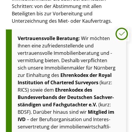
Schritten: von der Abstimmung mit allen
Beteiligten bis zur Vorbereitung und
Unterzeichnung des Miet- oder Kaufvertrags.
Vertrauensvolle Beratung:
Wir möchten
Ihnen eine zu­frie­den­stel­len­de und
vertrauensvolle Im­mo­bi­li­en­be­ra­tung und -
vermittlung bieten. Deshalb verpflichten
sich unsere Im­mo­bi­li­en­mak­ler für Nürnberg
zur Einhaltung des
Ehrenkodex der Royal
Institution of Chartered Surveyors
(kurz:
RICS) sowie dem
Ehrenkodex des
Bundesverbands der Deutschen Sach­ver­
stän­di­gen und Fachgutachter e.V.
(kurz:
BDSF). Darüber hinaus sind wir
Mitglied im
IVD
– der Be­rufs­or­ga­ni­sa­ti­on und In­ter­es­
sen­ver­tre­tung der im­mo­bi­li­en­wirt­schaft­li­