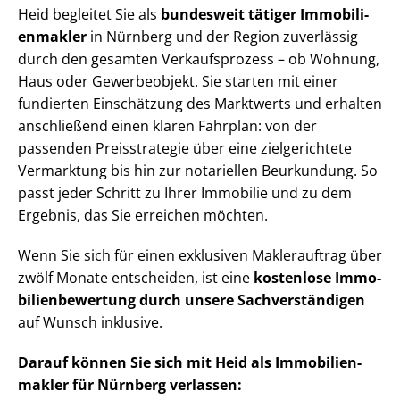
Heid begleitet Sie als
bundesweit tätiger Im­mo­bi­li­
en­mak­ler
in Nürnberg und der Region zuverlässig
durch den gesamten Verkaufsprozess – ob Wohnung,
Haus oder Gewerbeobjekt. Sie starten mit einer
fundierten Einschätzung des Marktwerts und erhalten
anschließend einen klaren Fahrplan: von der
passenden Preisstrategie über eine zielgerichtete
Vermarktung bis hin zur notariellen Beurkundung. So
passt jeder Schritt zu Ihrer Immobilie und zu dem
Ergebnis, das Sie erreichen möchten.
Wenn Sie sich für einen exklusiven Maklerauftrag über
zwölf Monate entscheiden, ist eine
kostenlose Im­mo­
bi­li­en­be­wer­tung durch unsere Sach­ver­stän­di­gen
auf Wunsch inklusive.
Darauf können Sie sich mit Heid als Im­mo­bi­li­en­
mak­ler für Nürnberg verlassen: