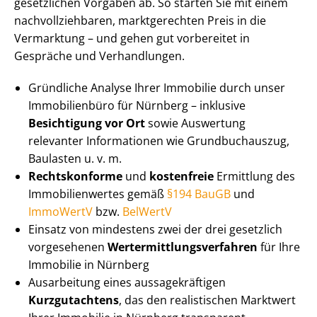
gesetzlichen Vorgaben ab. So starten Sie mit einem
nach­voll­zieh­ba­ren, marktgerechten Preis in die
Vermarktung – und gehen gut vorbereitet in
Gespräche und Verhandlungen.
Gründliche Analyse Ihrer Immobilie durch unser
Immobilienbüro für Nürnberg – inklusive
Besichtigung vor Ort
sowie Auswertung
relevanter Informationen wie Grundbuchauszug,
Baulasten u. v. m.
Rechtskonforme
und
kostenfreie
Ermittlung des
Im­mo­bi­li­en­wer­tes gemäß
§194 BauGB
und
ImmoWertV
bzw.
BelWertV
Einsatz von mindestens zwei der drei gesetzlich
vorgesehenen
Wert­ermitt­lungs­ver­fah­ren
für Ihre
Immobilie in Nürnberg
Ausarbeitung eines aus­sa­ge­kräf­ti­gen
Kurzgutachtens
, das den realistischen Marktwert