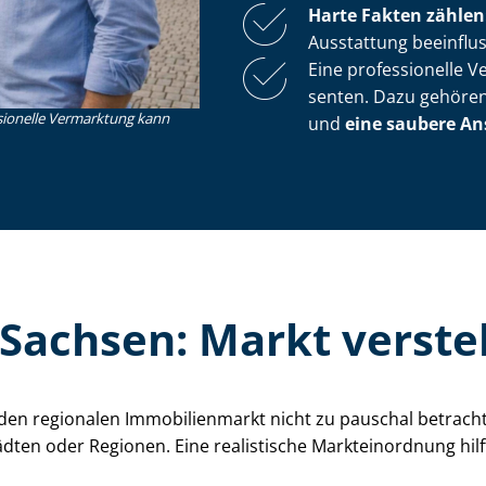
Harte Fakten zählen
Ausstattung beeinflu
Eine professionelle Ve
sen­ten. Dazu gehöre
ssionelle Vermarktung kann
und
eine saubere An
 in Sachsen: Markt verst
 den regionalen Immobilienmarkt nicht zu pauschal betrach
ten oder Regionen. Eine realistische Markteinordnung hilft