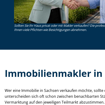
Sollten Sie Ihr Haus privat oder mit Makler verkaufen? Die profe
Ihnen viele Pflichten wie Besichtigungen abnehmen.
Im­mo­bi­li­en­mak­ler
Wer eine Immobilie in Sachsen verkaufen möchte, sollte
unterscheiden sich oft schon zwischen benachbarten Städ
Vermarktung auf den jeweiligen Teilmarkt abzustimmen.