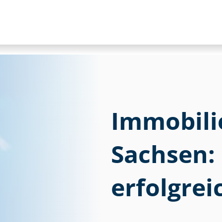
Im­mo­bi­li
Sachsen:
erfolgrei