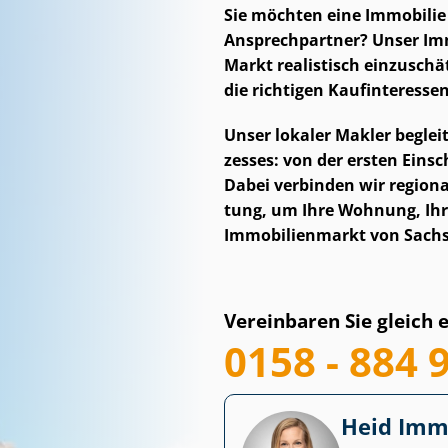
Sie möchten eine Immobilie
Ansprechpartner? Unser Im­mo
Markt realistisch einzuschä
die richtigen Kauf­in­ter­es­se
Unser lokaler Makler beglei
zes­ses: von der ersten Ein
Dabei verbinden wir regional
tung, um Ihre Wohnung, Ihr
Immobilienmarkt von Sachse
Vereinbaren Sie gleich 
0158 - 884 
Heid Im­mo