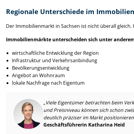
Regionale Unterschiede im Immobilie
Der Immobilienmarkt in Sachsen ist nicht überall gleich.
Im­mo­bi­li­en­märk­te unterscheiden sich unter andere
wirtschaftliche Entwicklung der Region
Infrastruktur und Ver­kehrs­an­bin­dung
Be­völ­ke­rungs­ent­wick­lung
Angebot an Wohnraum
lokale Nachfrage nach Eigentum
Viele Eigentümer betrachten beim Verka
und Preisniveau können sich schon zwis
deutlich präziser im Markt positionieren
Ge­schäfts­füh­re­rin Katharina Heid