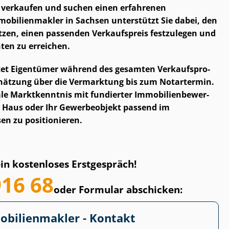
 verkaufen und suchen einen erfahrenen
­bi­li­en­mak­ler in Sachsen unterstützt Sie dabei, den
tzen, einen passenden Verkaufspreis festzulegen und
n­ten zu erreichen.
tet Eigentümer während des gesamten Ver­kaufs­pro­
schätzung über die Vermarktung bis zum Notartermin.
e Marktkenntnis mit fundierter Im­mo­bi­li­en­be­wer­
 Haus oder Ihr Gewerbeobjekt passend im
n zu positionieren.
ein kostenloses Erstgespräch!
916 68
oder Formular abschicken:
­bi­li­en­mak­ler - Kontakt