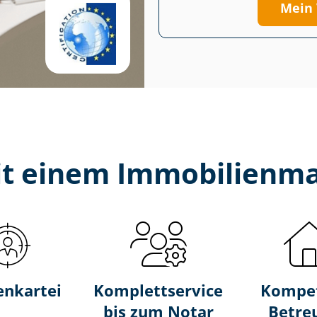
Mein 
t einem Im­mo­bi­li­en­m
nkartei
Komplettservice
Kompe
bis zum Notar
Betre