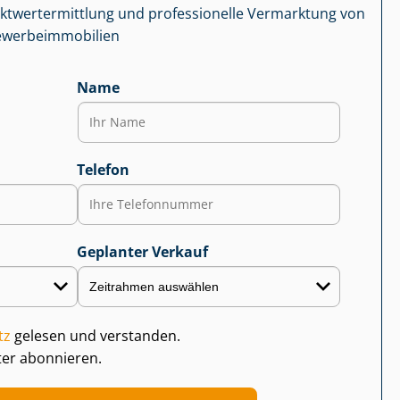
kt­wert­ermitt­lung und professionelle Vermarktung von
r­be­im­mo­bi­li­en
Name
Telefon
Geplanter Verkauf
tz
gelesen und verstanden.
ter abonnieren.