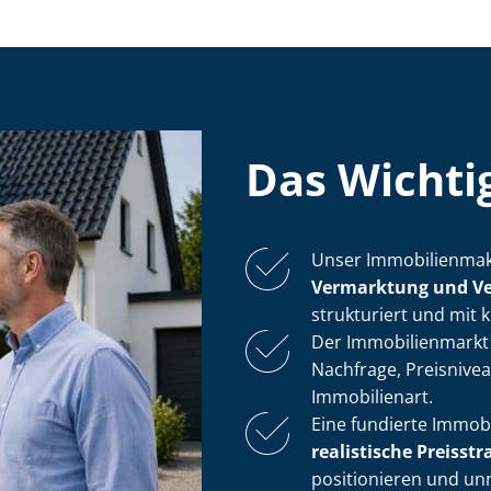
Das Wichtig
Unser Im­mo­bi­li­en­m
Vermarktung und Ver­
strukturiert und mit k
Der Immobilienmarkt
Nachfrage, Preisnivea
Immobilienart.
Eine fundierte Im­mo­bi­
realistische Preisstr
positionieren und un