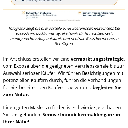
Infografik zeigt die drei Vorteile eines kostenlosen Gutachtens bei
exklusivem Maklerauftrag: Nachweis für Immobilienwert,
marktgerechter Angebotspreis und neutrale Basis bei mehreren
Beteiligten.
Im Anschluss erstellen wir eine
Ver­mark­tungs­stra­te­gie
,
vom Exposé über die geeigneten Vertriebskanäle bis zur
Auswahl seriöser Käufer. Wir führen Besichtigungen mit
potenziellen Käufern durch, führen die Verhandlungen
für Sie, bereiten den Kaufvertrag vor und
begleiten Sie
zum Notar.
Einen guten Makler zu finden ist schwierig? Jetzt haben
Sie uns gefunden!
Seriöse Im­mo­bi­li­en­mak­ler ganz in
Ihrer Nähe!