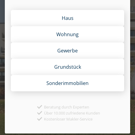
Haus
Wohnung
Gewerbe
Grund­stück
Sonder­immobilien
Beratung durch Experten
Über 10.000 zufriedene Kunden
Kostenloser Makler-Service