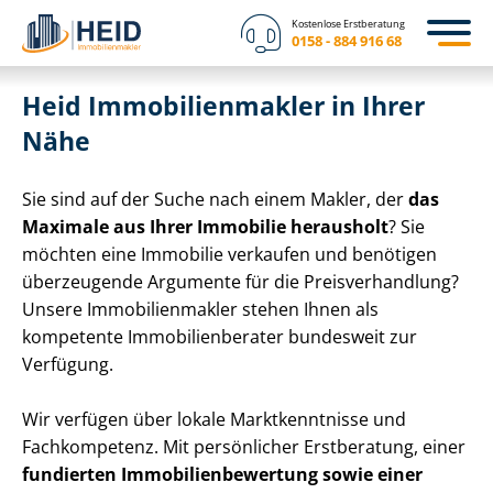
Kostenlose Erstberatung
0158 - 884 916 68
Heid Im­mo­bi­li­en­mak­ler in Ihrer
Nähe
Sie sind auf der Suche nach einem Makler, der
das
Maximale aus Ihrer Immobilie herausholt
? Sie
möchten eine Immobilie verkaufen und benötigen
überzeugende Argumente für die Preis­ver­hand­lung?
Unsere Im­mo­bi­li­en­mak­ler stehen Ihnen als
kompetente Im­mo­bi­li­en­be­ra­ter bundesweit zur
Verfügung.
Wir verfügen über lokale Marktkenntnisse und
Fachkompetenz. Mit persönlicher Erstberatung, einer
fundierten Im­mo­bi­li­en­be­wer­tung sowie einer