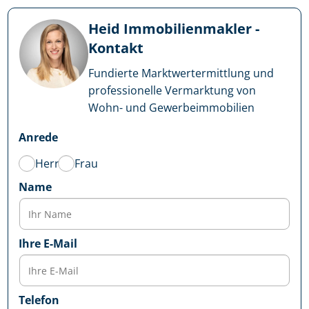
Heid Im­mo­bi­li­en­mak­ler -
Kontakt
Fundierte Markt­wert­ermitt­lung und
professionelle Vermarktung von
Wohn- und Ge­wer­be­im­mo­bi­li­en
Anrede
Herr
Frau
Name
Ihre E-Mail
Telefon