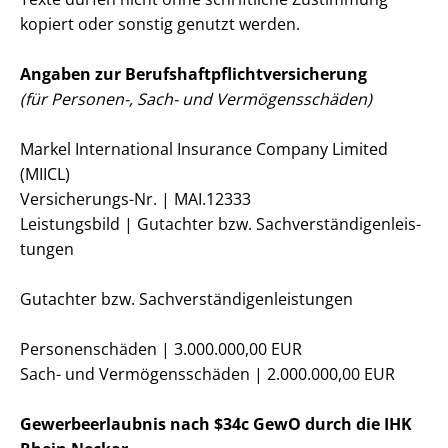
kopiert oder sonstig genutzt werden.
Angaben zur Be­rufs­haft­pflicht­ver­si­che­rung
(für Personen-, Sach- und Ver­mö­gens­schä­den)
Markel International Insurance Company Limited
(MIICL)
Versicherungs-Nr. | MAI.12333
Leistungsbild | Gutachter bzw. Sach­ver­stän­di­gen­leis­
tun­gen
Gutachter bzw. Sach­ver­stän­di­gen­leis­tun­gen
Personenschäden | 3.000.000,00 EUR
Sach- und Ver­mö­gens­schä­den | 2.000.000,00 EUR
Ge­wer­beer­laub­nis nach $34c GewO durch die IHK