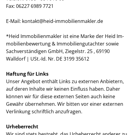
Fax: 06227 6989 7721
E-Mail: kontakt@heid-im­mo­bi­li­en­mak­ler.de
*Heid Im­mo­bi­li­en­mak­ler ist eine Marke der Heid Im­
mo­bi­li­en­be­wer­tung & Im­mo­bi­li­en­gut­ach­ter sowie
Sach­ver­stän­di­gen GmbH, Ziegelstr. 25 , 69190
Walldorf | USt.-Id. Nr. DE 3199 35612
Haftung für Links
Unser Angebot enthält Links zu externen Anbietern,
auf deren Inhalte wir keinen Einfluss haben. Daher
können wir für diese externen Seiten auch keine
Gewähr übernehmen. Wir bitten vor einer externen
Verlinkung schriftlich anzufragen.
Urheberrecht
Wir sind stets bestrebt, das Urheberrecht anderer zu