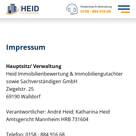
Kostenlose Erstberatung
0158 - 884 916 68
Impressum
Hauptsitz/ Verwaltung
Heid Im­mo­bi­li­en­be­wer­tung & Im­mo­bi­li­en­gut­ach­ter
sowie Sach­ver­stän­di­gen GmbH
Ziegelstr. 25
69190 Walldorf
Ver­ant­wort­li­cher: André Heid; Katharina Heid
Amtsgericht Mannheim HRB 731604
Telefon: 0158 - 884 916 68