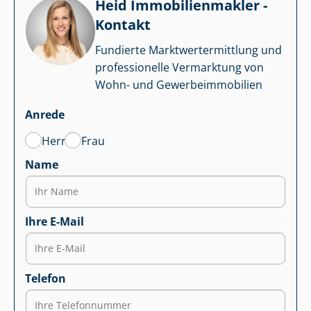
Heid Im­mo­bi­li­en­mak­ler -
Kontakt
Fundierte Markt­wert­ermitt­lung und
professionelle Vermarktung von
Wohn- und Ge­wer­be­im­mo­bi­li­en
Anrede
Herr
Frau
Name
Ihre E-Mail
Telefon