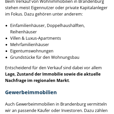
Beim Verkauf von Wohnimmobilien in Brandenburg
stehen meist Eigennutzer oder private Kapitalanleger
im Fokus. Dazu gehören unter anderem:
Ein­fa­mi­li­en­häu­ser, Dop­pel­haus­hälf­ten,
Reihenhäuser
Villen & Luxus-Apartments
Mehr­fa­mi­li­en­häu­ser
Ei­gen­tums­woh­nun­gen
Grundstücke für den Wohnungsbau
Entscheidend für den Verkauf sind dabei vor allem
Lage, Zustand der Immobilie sowie die aktuelle
Nachfrage im regionalen Markt
.
Ge­wer­be­im­mo­bi­li­en
Auch Ge­wer­be­im­mo­bi­li­en in Brandenburg vermitteln
wir an passende Käufer oder Investoren. Dazu zählen