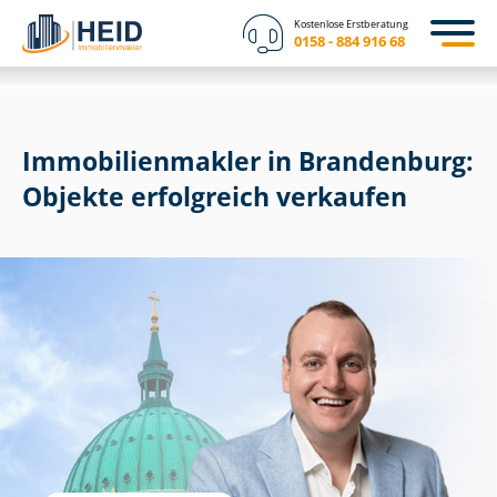
Kostenlose Erstberatung
0158 - 884 916 68
Im­mo­bi­li­en­mak­ler in Brandenburg:
Objekte erfolgreich verkaufen