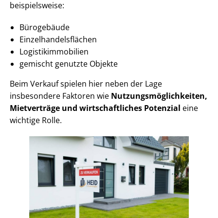
beispielsweise:
Bürogebäude
Ein­zel­han­dels­flä­chen
Lo­gis­tik­im­mo­bi­li­en
gemischt genutzte Objekte
Beim Verkauf spielen hier neben der Lage
insbesondere Faktoren wie
Nut­zungs­mög­lich­kei­ten,
Mietverträge und wirt­schaft­li­ches Potenzial
eine
wichtige Rolle.