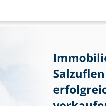
Im­mo­bi­l
Salzufle
erfolgre
verkaufe