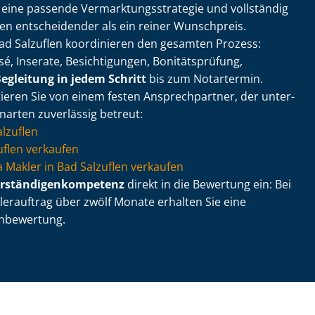
, eine passende Ver­mark­tungs­stra­te­gie und vollständig
en entscheidender als ein reiner Wunschpreis.
Bad Salzuflen koordinieren den gesamten Prozess:
é, Inserate, Besichtigungen, Bonitätsprüfung,
egleitung in jedem Schritt
bis zum Notartermin.
itieren Sie von einem festen Ansprechpartner, der un­ter­
enarten zuverlässig betreut:
lzuflen
flen verkaufen
via Makler in Bad Salzuflen verkaufen
r­stän­di­gen­kom­pe­tenz
direkt in die Bewertung ein: Bei
erauftrag über zwölf Monate erhalten Sie eine
n­be­wer­tung.