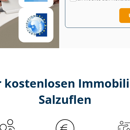
 kostenlosen Im­mo­bi­li
Salzuflen