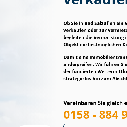
Ob Sie in Bad Salzuflen ei
verkaufen oder zur Vermietu
begleiten die Vermarktung i
Objekt die bestmöglichen Ko
Damit eine Im­mo­bi­li­en­tran
an­der­grei­fen. Wir führen S
der fundierten Wertermittl
stra­te­gie bis hin zum Absc
Vereinbaren Sie gleich 
0158 - 884 