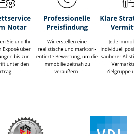
ttservice
Professionelle
Klare Stra
um Notar
Preisfindung
Vermit
ten Sie und Ihr
Wir erstellen eine
Jede Immob
m Exposé über
realistische und markt­ori­
individuell posi
ungen bis zur
en­tier­te Bewertung, um die
sauberer Abs
ift unter den
Immobilie zeitnah zu
Vermarkt
rtrag.
veräußern.
Zielgruppe 