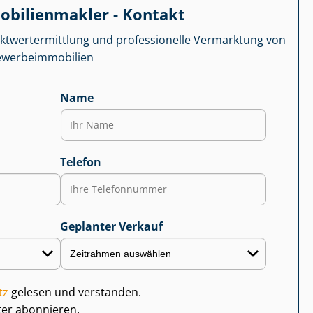
­bi­li­en­mak­ler - Kontakt
kt­wert­ermitt­lung und professionelle Vermarktung von
r­be­im­mo­bi­li­en
Name
Telefon
Geplanter Verkauf
tz
gelesen und verstanden.
ter abonnieren.