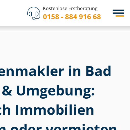
Kostenlose Erstberatung
0158 - 884 916 68
i­en­mak­ler in Bad
n & Umgebung:
ich Immobilien
n oder vermieten