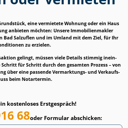
n Grundstück, eine vermietete Wohnung oder ein Haus
ng anbieten möchten: Unsere Im­mo­bi­li­en­mak­ler
n Bad Salzuflen und im Umland mit dem Ziel, für Ihr
nditionen zu erzielen.
s­ak­ti­on gelingt, müssen viele Details stimmig in­ein­
ie Schritt für Schritt durch den gesamten Prozess – von
ung über eine passende Vermarktungs- und Ver­kaufs­
hluss beim Notartermin.
ein kostenloses Erstgespräch!
916 68
oder Formular abschicken: