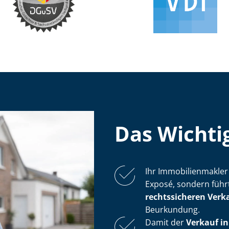
Das Wichtig
Ihr Im­mo­bi­li­en­mak­
Exposé, sondern führ
rechtssicheren Verk
Beurkundung.
Damit der
Verkauf in