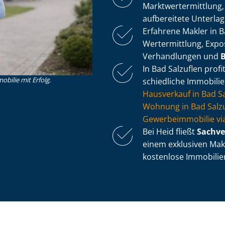
Markt­wert­ermitt­lung
aufbereitete Unterlag
Erfahrene Makler in 
Wertermittlung, Expos
Verhandlungen und
B
In Bad Salzuflen prof
obilie mit Erfolg.
schied­li­che Immobili
Hausverkauf in Bad Sa
Wohnung in Bad Salzu
Ge­wer­be­im­mo­bi­lie 
Bei Heid fließt
Sach­ve
einem exklusiven Makl
kostenlose Im­mo­bi­li­e