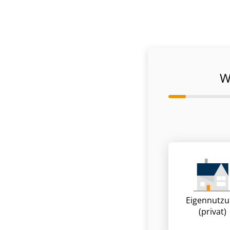
W
Eigennutz
(privat)