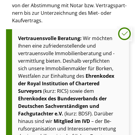
von der Abstimmung mit Notar bzw. Ver­trags­part­
nern bis zur Unterzeichnung des Miet- oder
Kaufvertrags.
Vertrauensvolle Beratung:
Wir möchten
Ihnen eine zu­frie­den­stel­len­de und
vertrauensvolle Im­mo­bi­li­en­be­ra­tung und -
vermittlung bieten. Deshalb verpflichten
sich unsere Im­mo­bi­li­en­mak­ler für Borken,
Westfalen zur Einhaltung des
Ehrenkodex
der Royal Institution of Chartered
Surveyors
(kurz: RICS) sowie dem
Ehrenkodex des Bundesverbands der
Deutschen Sach­ver­stän­di­gen und
Fachgutachter e.V.
(kurz: BDSF). Darüber
hinaus sind wir
Mitglied im IVD
– der Be­
rufs­or­ga­ni­sa­ti­on und In­ter­es­sen­ver­tre­tung