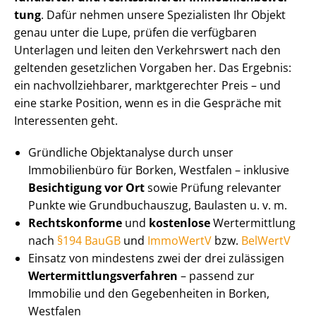
tung
. Dafür nehmen unsere Spezialisten Ihr Objekt
genau unter die Lupe, prüfen die verfügbaren
Unterlagen und leiten den Verkehrswert nach den
geltenden gesetzlichen Vorgaben her. Das Ergebnis:
ein nach­voll­zieh­ba­rer, marktgerechter Preis – und
eine starke Position, wenn es in die Gespräche mit
Interessenten geht.
Gründliche Objektanalyse durch unser
Immobilienbüro für Borken, Westfalen – inklusive
Besichtigung vor Ort
sowie Prüfung relevanter
Punkte wie Grundbuchauszug, Baulasten u. v. m.
Rechtskonforme
und
kostenlose
Wertermittlung
nach
§194 BauGB
und
ImmoWertV
bzw.
BelWertV
Einsatz von mindestens zwei der drei zulässigen
Wert­ermitt­lungs­ver­fah­ren
– passend zur
Immobilie und den Gegebenheiten in Borken,
Westfalen