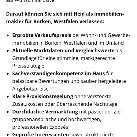
auf Wunsch inklusive.
Darauf können Sie sich mit Heid als Im­mo­bi­li­en­
mak­ler für Borken, Westfalen verlassen:
Erprobte Verkaufspraxis
bei Wohn- und Ge­wer­be­
im­mo­bi­li­en in Borken, Westfalen und im Umland
Aktuelle Marktdaten und Vergleichswerte
als
Grundlage für eine stimmige, marktgerechte
Preisstrategie
Sach­ver­stän­di­gen­kom­pe­tenz im Haus
für
belastbare Bewertungen und sauber hergeleitete
Angebotspreise
Klare Pro­vi­si­ons­re­ge­lung
ohne versteckte
Zusatzkosten oder überraschende Nachträge
Durchdachte Vermarktung
mit passender Ziel­
grup­pen­an­spra­che und hochwertigen,
professionellen Exposés
Geprüfte Interessenten
sowie strukturierte