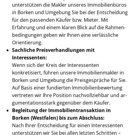
unterstützen die Makler unseres Immobilienbüros
in Borken und Umgebung Sie bei der Entscheidung
für den passenden Käufer bzw. Mieter. Mit
Erfahrung und einem klaren Blick auf die Rah­men­
be­din­gun­gen geben wir Ihnen eine verlässliche
Orientierung.
Sachliche Preis­ver­hand­lun­gen mit
Interessenten:
Wenn sich der Kreis der Interessenten
konkretisiert, führen unsere Im­mo­bi­li­en­mak­ler in
Borken und Umgebung die Preisgespräche für Sie.
Auf Basis einer fundierten Im­mo­bi­li­en­be­wer­tung
vertreten wir Ihre Position nachvollziehbar und ar­
gu­men­ta­ti­ons­stark gegenüber dem Käufer.
Begleitung der Im­mo­bi­li­en­trans­ak­ti­on in
Borken (Westfalen) bis zum Abschluss:
Nach Ihrer Entscheidung für einen Interessenten
unterstützen wir Sie bei allen letzten Schritten –