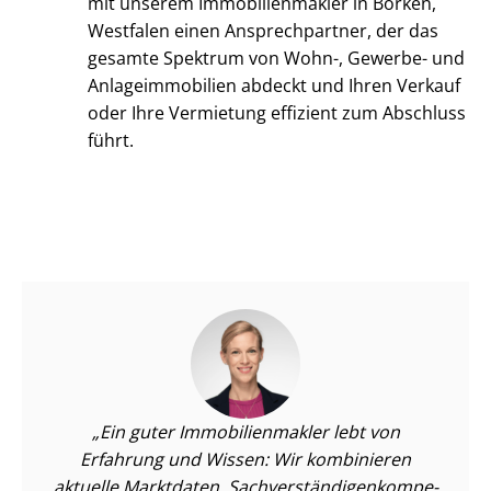
mit unserem Im­mo­bi­li­en­mak­ler in Borken,
Westfalen einen Ansprechpartner, der das
gesamte Spektrum von Wohn-, Gewerbe- und
An­la­ge­im­mo­bi­li­en abdeckt und Ihren Verkauf
oder Ihre Vermietung effizient zum Abschluss
führt.
Ein guter Im­mo­bi­li­en­mak­ler lebt von
Erfahrung und Wissen: Wir kombinieren
aktuelle Marktdaten, Sach­ver­stän­di­gen­kom­pe­