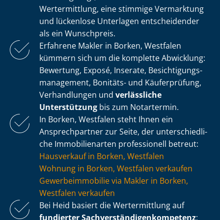
Wertermittlung, eine stimmige Vermarktung
und lückenlose Unterlagen entscheidender
als ein Wunschpreis.
Erfahrene Makler in Borken, Westfalen
kümmern sich um die komplette Abwicklung:
Bewertung, Exposé, Inserate, Be­sich­ti­gungs­
ma­nage­ment, Bonitäts- und Käuferprüfung,
Verhandlungen und
verlässliche
Unterstützung
bis zum Notartermin.
In Borken, Westfalen steht Ihnen ein
Ansprechpartner zur Seite, der un­ter­schied­li­
che Immobilienarten professionell betreut:
Hausverkauf in Borken, Westfalen
Wohnung in Borken, Westfalen verkaufen
Ge­wer­be­im­mo­bi­lie via Makler in Borken,
Westfalen verkaufen
Bei Heid basiert die Wertermittlung auf
fundierter Sach­ver­stän­di­gen­kom­pe­tenz
: