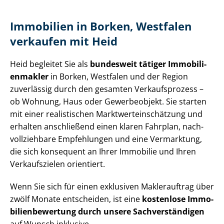
Immobilien in Borken, Westfalen
verkaufen mit Heid
Heid begleitet Sie als
bundesweit tätiger Im­mo­bi­li­
en­mak­ler
in Borken, Westfalen und der Region
zuverlässig durch den gesamten Verkaufsprozess –
ob Wohnung, Haus oder Gewerbeobjekt. Sie starten
mit einer realistischen Markt­wert­ein­schät­zung und
erhalten anschließend einen klaren Fahrplan, nach­
voll­zieh­ba­re Empfehlungen und eine Vermarktung,
die sich konsequent an Ihrer Immobilie und Ihren
Verkaufszielen orientiert.
Wenn Sie sich für einen exklusiven Maklerauftrag über
zwölf Monate entscheiden, ist eine
kostenlose Im­mo­
bi­li­en­be­wer­tung durch unsere Sach­ver­stän­di­gen