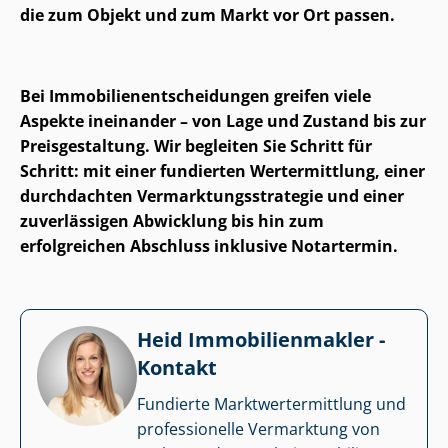
die zum Objekt und zum Markt vor Ort passen.
Bei Im­mo­bi­li­en­ent­schei­dun­gen greifen viele
Aspekte ineinander – von Lage und Zustand bis zur
Preisgestaltung. Wir begleiten Sie Schritt für
Schritt: mit einer fundierten Wertermittlung, einer
durchdachten Ver­mark­tungs­stra­te­gie und einer
zuverlässigen Abwicklung bis hin zum
erfolgreichen Abschluss inklusive Notartermin.
Heid Im­mo­bi­li­en­mak­ler -
Kontakt
Fundierte Markt­wert­ermitt­lung und
professionelle Vermarktung von