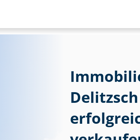
Im­mo­bi­li
Delitzsc
erfolgre
verkaufe