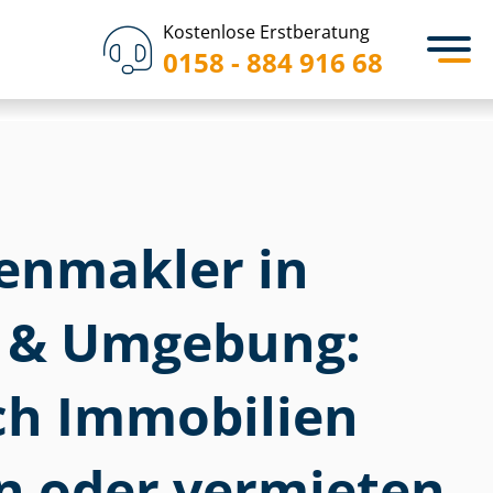
Kostenlose Erstberatung
0158 - 884 916 68
­en­mak­ler in
h & Umgebung:
ich Immobilien
n oder vermieten