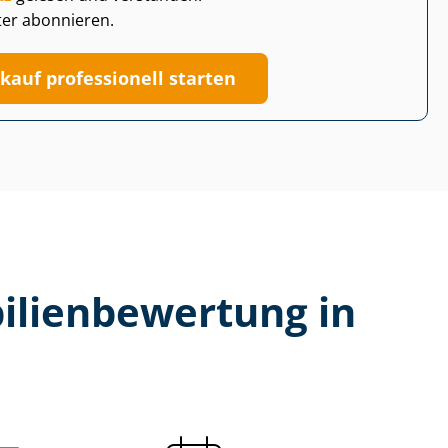
ter abonnieren.
kauf professionell starten
li­en­be­wer­tung in