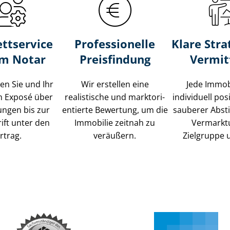
ttservice
Professionelle
Klare Stra
um Notar
Preisfindung
Vermit
ten Sie und Ihr
Wir erstellen eine
Jede Immob
m Exposé über
realistische und markt­ori­
individuell posi
ungen bis zur
en­tier­te Bewertung, um die
sauberer Abs
ift unter den
Immobilie zeitnah zu
Vermarkt
rtrag.
veräußern.
Zielgruppe 