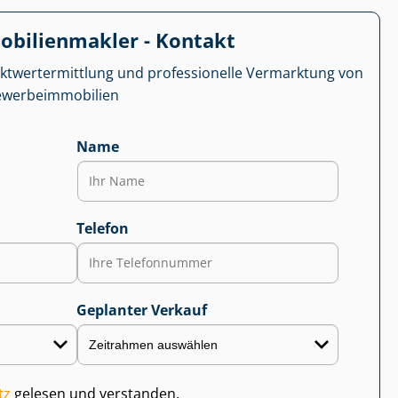
­bi­li­en­mak­ler - Kontakt
kt­wert­ermitt­lung und professionelle Vermarktung von
r­be­im­mo­bi­li­en
Name
Telefon
Geplanter Verkauf
tz
gelesen und verstanden.