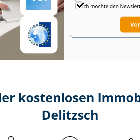
Ich möchte den Newslet
Ver
er kostenlosen Im­mo­bi­
Delitzsch