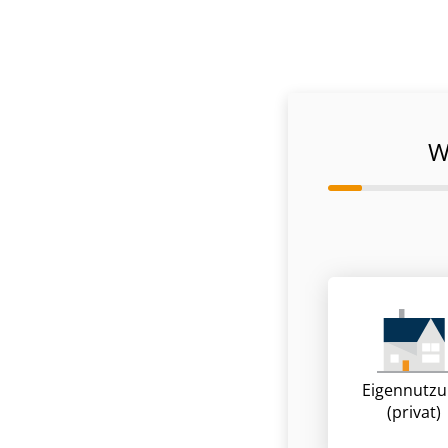
W
Eigennutz
(privat)