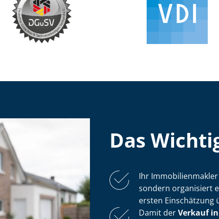
Das Wichtig
Ihr Im­mo­bi­li­en­mak­
sondern organisiert 
ersten Einschätzung 
Damit der
Verkauf in