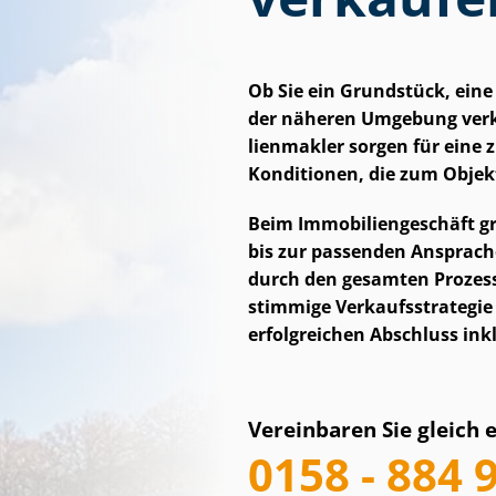
Ob Sie ein Grundstück, ein
der näheren Umgebung verk
li­en­mak­ler sorgen für ein
Konditionen, die zum Obje
Beim Im­mo­bi­li­en­ge­schäft
bis zur passenden Ansprache 
durch den gesamten Prozess
stimmige Ver­kaufs­stra­te­g
erfolgreichen Abschluss ink
Vereinbaren Sie gleich 
0158 - 884 