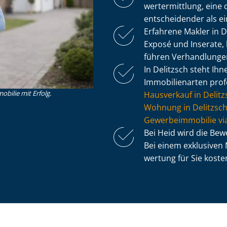
wert­ermitt­lung, ei
entscheidender als e
Erfahrene Makler in D
Exposé und Inserate, 
führen Verhandlung
In Delitzsch steht Ihn
Immobilienarten profe
obilie mit Erfolg.
Hausverkauf in Delitz
Wohnung in Delitzsch
Ge­wer­be­im­mo­bi­lie 
Bei Heid wird die Be
Bei einem exklusiven M
wer­tung für Sie kosten