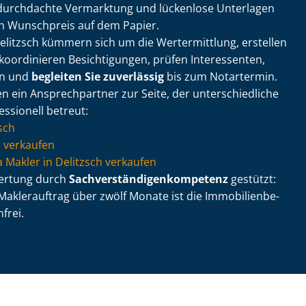
ne durchdachte Vermarktung und lückenlose Unterlagen
in Wunschpreis auf dem Papier.
elitzsch kümmern sich um die Wertermittlung, erstellen
koordinieren Besichtigungen, prüfen Interessenten,
en und
begleiten Sie zuverlässig
bis zum Notartermin.
en ein Ansprechpartner zur Seite, der un­ter­schied­li­che
ssionell betreut:
sch
 verkaufen
via Makler in Delitzsch verkaufen
wertung durch
Sach­ver­stän­di­gen­kom­pe­tenz
gestützt:
aklerauftrag über zwölf Monate ist die Im­mo­bi­li­en­be­
frei.