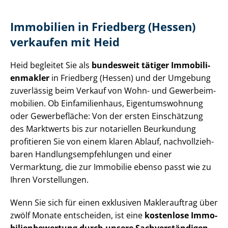
Immobilien in Friedberg (Hessen)
verkaufen mit Heid
Heid begleitet Sie als
bundesweit tätiger Im­mo­bi­li­
en­mak­ler
in Friedberg (Hessen) und der Umgebung
zuverlässig beim Verkauf von Wohn- und Ge­wer­be­im­
mo­bi­li­en. Ob Einfamilienhaus, Ei­gen­tums­woh­nung
oder Gewerbefläche: Von der ersten Einschätzung
des Marktwerts bis zur notariellen Beurkundung
profitieren Sie von einem klaren Ablauf, nach­voll­zieh­
ba­ren Hand­lungs­emp­feh­lun­gen und einer
Vermarktung, die zur Immobilie ebenso passt wie zu
Ihren Vorstellungen.
Wenn Sie sich für einen exklusiven Maklerauftrag über
zwölf Monate entscheiden, ist eine
kostenlose Im­mo­