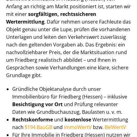
Anfang an richtig am Markt positioniert ist, starten wir
mit einer
sorgfältigen, rechtssicheren
Wertermittlung
. Dafür nehmen unsere Fachleute das
Objekt genau unter die Lupe, prüfen die vorhandenen
Unterlagen und leiten den Verkehrswert zuverlässig
nach den geltenden Vorgaben ab. Das Ergebnis: ein
nach­voll­zieh­ba­rer Preis, der die Marktsituation rund
um Friedberg realistisch abbildet – und Ihnen in
Gesprächen sowie Verhandlungen eine klare, sichere
Grundlage gibt.
Gründliche Objektanalyse durch unser
Immobilienbüro für Friedberg (Hessen) – inklusive
Besichtigung vor Ort
und Prüfung relevanter
Daten wie Grundbuchauszug, Baulasten u. v. m.
Rechtskonforme
und
kostenlose
Wertermittlung
nach
§194 BauGB
und
ImmoWertV
bzw.
BelWertV
Für Ihre Immobilie in Friedberg (Hessen) nutzen wir