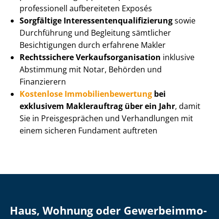
professionell aufbereiteten Exposés
Sorgfältige In­ter­es­sen­ten­qua­li­fi­zie­rung
sowie
Durchführung und Begleitung sämtlicher
Besichtigungen durch erfahrene Makler
Rechtssichere Ver­kaufs­or­ga­ni­sa­ti­on
inklusive
Abstimmung mit Notar, Behörden und
Finanzierern
Kostenlose Im­mo­bi­li­en­be­wer­tung
bei
exklusivem Maklerauftrag über ein Jahr
, damit
Sie in Preisgesprächen und Verhandlungen mit
einem sicheren Fundament auftreten
Haus, Wohnung oder Ge­wer­be­im­mo­