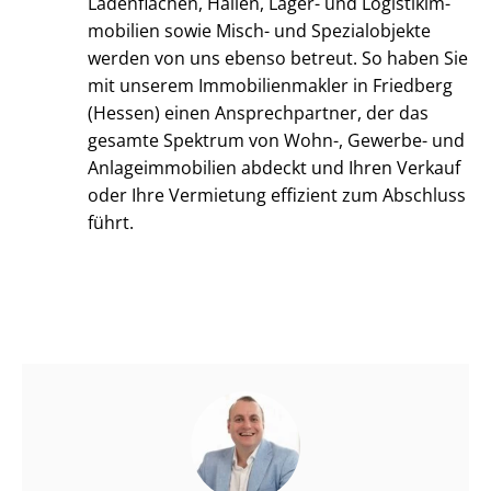
Ladenflächen, Hallen, Lager- und Lo­gis­tik­im­
mo­bi­li­en sowie Misch- und Spezialobjekte
werden von uns ebenso betreut. So haben Sie
mit unserem Im­mo­bi­li­en­mak­ler in Friedberg
(Hessen) einen Ansprechpartner, der das
gesamte Spektrum von Wohn-, Gewerbe- und
An­la­ge­im­mo­bi­li­en abdeckt und Ihren Verkauf
oder Ihre Vermietung effizient zum Abschluss
führt.