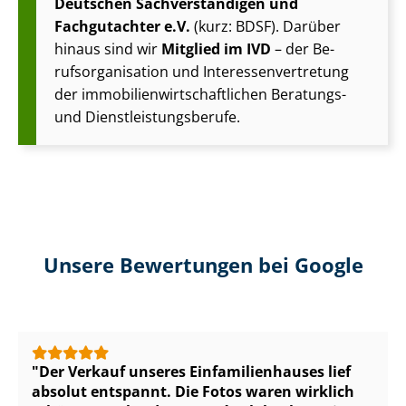
Deutschen Sach­ver­stän­di­gen und
Fachgutachter e.V.
(kurz: BDSF). Darüber
hinaus sind wir
Mitglied im IVD
– der Be­
rufs­or­ga­ni­sa­ti­on und In­ter­es­sen­ver­tre­tung
der im­mo­bi­li­en­wirt­schaft­li­chen Beratungs-
und Dienst­leis­tungs­be­ru­fe.
Unsere Bewertungen bei Google
Der Verkauf unseres Ein­fa­mi­li­en­hau­ses lief
absolut entspannt. Die Fotos waren wirklich