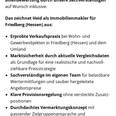
bi­li­en­be­wer­tung durch unsere Sach­ver­stän­di­gen
auf Wunsch inklusive.
Das zeichnet Heid als Im­mo­bi­li­en­mak­ler für
Friedberg (Hessen) aus:
Erprobte Verkaufspraxis
bei Wohn- und
Gewerbeobjekten in Friedberg (Hessen) und dem
Umland
Marktsicherheit durch aktuelle Vergleichsdaten
als Grundlage für eine realistische und nach­voll­
zieh­ba­re Preisstrategie
Sachverständige im eigenen Team
für belastbare
Wert­ermitt­lun­gen und sauber hergeleitete
Angebotspreise
Klare Pro­vi­si­ons­re­ge­lung
ohne versteckte Zu­satz­
po­si­tio­nen
Durchdachtes Ver­mark­tungs­kon­zept
mit
passender Ziel­grup­pen­an­spra­che und