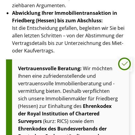
zieh­ba­ren Argumenten.
Abwicklung Ihrer Im­mo­bi­li­en­trans­ak­ti­on in
Friedberg (Hessen) bis zum Abschluss:
Ist die Entscheidung gefallen, begleiten wir Sie bei
allen letzten Schritten – von der Abstimmung der
Vertragsdetails bis zur Unterzeichnung des Miet-
oder Kaufvertrags.
Vertrauensvolle Beratung:
Wir möchten
Ihnen eine zu­frie­den­stel­len­de und
vertrauensvolle Im­mo­bi­li­en­be­ra­tung und -
vermittlung bieten. Deshalb verpflichten
sich unsere Im­mo­bi­li­en­mak­ler für Friedberg
(Hessen) zur Einhaltung des
Ehrenkodex
der Royal Institution of Chartered
Surveyors
(kurz: RICS) sowie dem
Ehrenkodex des Bundesverbands der