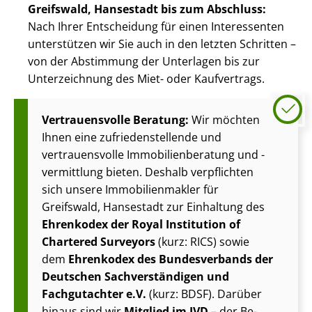
Greifswald, Hansestadt bis zum Abschluss:
Nach Ihrer Entscheidung für einen Interessenten
unterstützen wir Sie auch in den letzten Schritten –
von der Abstimmung der Unterlagen bis zur
Unterzeichnung des Miet- oder Kaufvertrags.
Vertrauensvolle Beratung:
Wir möchten
Ihnen eine zu­frie­den­stel­len­de und
vertrauensvolle Im­mo­bi­li­en­be­ra­tung und -
vermittlung bieten. Deshalb verpflichten
sich unsere Im­mo­bi­li­en­mak­ler für
Greifswald, Hansestadt zur Einhaltung des
Ehrenkodex der Royal Institution of
Chartered Surveyors
(kurz: RICS) sowie
dem
Ehrenkodex des Bundesverbands der
Deutschen Sach­ver­stän­di­gen und
Fachgutachter e.V.
(kurz: BDSF). Darüber
hinaus sind wir
Mitglied im IVD
– der Be­