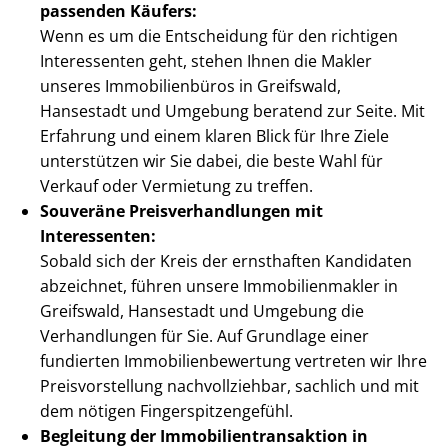
passenden Käufers:
Wenn es um die Entscheidung für den richtigen
Interessenten geht, stehen Ihnen die Makler
unseres Immobilienbüros in Greifswald,
Hansestadt und Umgebung beratend zur Seite. Mit
Erfahrung und einem klaren Blick für Ihre Ziele
unterstützen wir Sie dabei, die beste Wahl für
Verkauf oder Vermietung zu treffen.
Souveräne Preis­ver­hand­lun­gen mit
Interessenten:
Sobald sich der Kreis der ernsthaften Kandidaten
abzeichnet, führen unsere Im­mo­bi­li­en­mak­ler in
Greifswald, Hansestadt und Umgebung die
Verhandlungen für Sie. Auf Grundlage einer
fundierten Im­mo­bi­li­en­be­wer­tung vertreten wir Ihre
Preis­vor­stel­lung nachvollziehbar, sachlich und mit
dem nötigen Fin­ger­spit­zen­ge­fühl.
Begleitung der Im­mo­bi­li­en­trans­ak­ti­on in