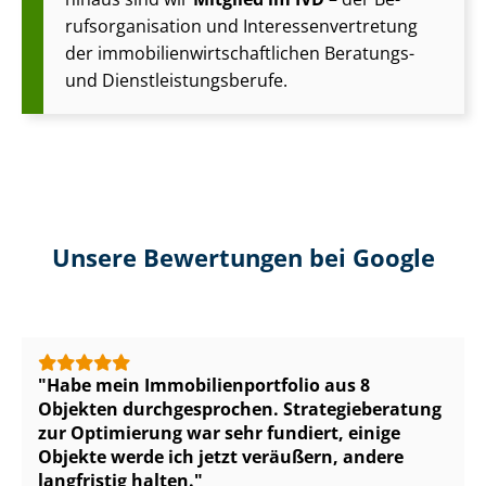
rufs­or­ga­ni­sa­ti­on und In­ter­es­sen­ver­tre­tung
der im­mo­bi­li­en­wirt­schaft­li­chen Beratungs-
und Dienst­leis­tungs­be­ru­fe.
Unsere Bewertungen bei Google
Habe mein Im­mo­bi­li­en­port­fo­lio aus 8
Objekten durchgesprochen. Stra­te­gie­be­ra­tung
zur Optimierung war sehr fundiert, einige
Objekte werde ich jetzt veräußern, andere
langfristig halten.