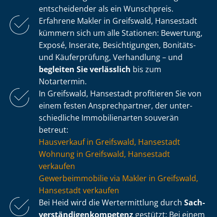
entscheidender als ein Wunschpreis.
Erfahrene Makler in Greifswald, Hansestadt
kümmern sich um alle Stationen: Bewertung,
Exposé, Inserate, Besichtigungen, Bonitäts-
und Käuferprüfung, Verhandlung – und
begleiten Sie verlässlich
bis zum
Notartermin.
In Greifswald, Hansestadt profitieren Sie von
einem festen Ansprechpartner, der un­ter­
schied­li­che Immobilienarten souverän
betreut:
Hausverkauf in Greifswald, Hansestadt
Wohnung in Greifswald, Hansestadt
verkaufen
Ge­wer­be­im­mo­bi­lie via Makler in Greifswald,
Hansestadt verkaufen
Bei Heid wird die Wertermittlung durch
Sach­
ver­stän­di­gen­kom­pe­tenz
gestützt: Bei einem