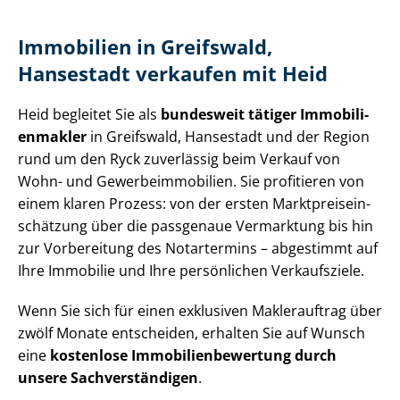
Immobilien in Greifswald,
Hansestadt verkaufen mit Heid
Heid begleitet Sie als
bundesweit tätiger Im­mo­bi­li­
en­mak­ler
in Greifswald, Hansestadt und der Region
rund um den Ryck zuverlässig beim Verkauf von
Wohn- und Ge­wer­be­im­mo­bi­li­en. Sie profitieren von
einem klaren Prozess: von der ersten Markt­preis­ein­
schät­zung über die passgenaue Vermarktung bis hin
zur Vorbereitung des Notartermins – abgestimmt auf
Ihre Immobilie und Ihre persönlichen Verkaufsziele.
Wenn Sie sich für einen exklusiven Maklerauftrag über
zwölf Monate entscheiden, erhalten Sie auf Wunsch
eine
kostenlose Im­mo­bi­li­en­be­wer­tung durch
unsere Sach­ver­stän­di­gen
.