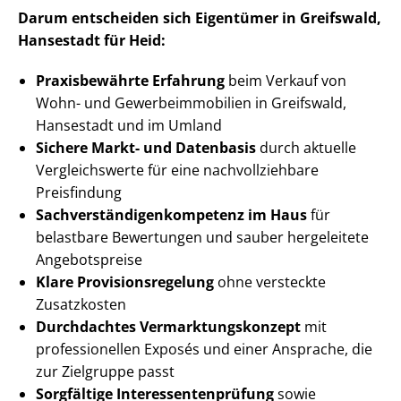
Darum entscheiden sich Eigentümer in Greifswald,
Hansestadt für Heid:
Praxisbewährte Erfahrung
beim Verkauf von
Wohn- und Ge­wer­be­im­mo­bi­li­en in Greifswald,
Hansestadt und im Umland
Sichere Markt- und Datenbasis
durch aktuelle
Vergleichswerte für eine nach­voll­zieh­ba­re
Preisfindung
Sach­ver­stän­di­gen­kom­pe­tenz im Haus
für
belastbare Bewertungen und sauber hergeleitete
Angebotspreise
Klare Pro­vi­si­ons­re­ge­lung
ohne versteckte
Zusatzkosten
Durchdachtes Ver­mark­tungs­kon­zept
mit
professionellen Exposés und einer Ansprache, die
zur Zielgruppe passt
Sorgfältige In­ter­es­sen­ten­prü­fung
sowie