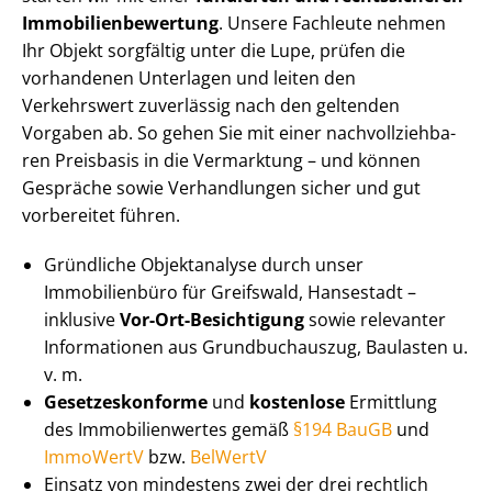
Im­mo­bi­li­en­be­wer­tung
. Unsere Fachleute nehmen
Ihr Objekt sorgfältig unter die Lupe, prüfen die
vorhandenen Unterlagen und leiten den
Verkehrswert zuverlässig nach den geltenden
Vorgaben ab. So gehen Sie mit einer nach­voll­zieh­ba­
ren Preisbasis in die Vermarktung – und können
Gespräche sowie Verhandlungen sicher und gut
vorbereitet führen.
Gründliche Objektanalyse durch unser
Immobilienbüro für Greifswald, Hansestadt –
inklusive
Vor-Ort-Besichtigung
sowie relevanter
Informationen aus Grundbuchauszug, Baulasten u.
v. m.
Ge­set­zes­kon­for­me
und
kostenlose
Ermittlung
des Im­mo­bi­li­en­wer­tes gemäß
§194 BauGB
und
ImmoWertV
bzw.
BelWertV
Einsatz von mindestens zwei der drei rechtlich