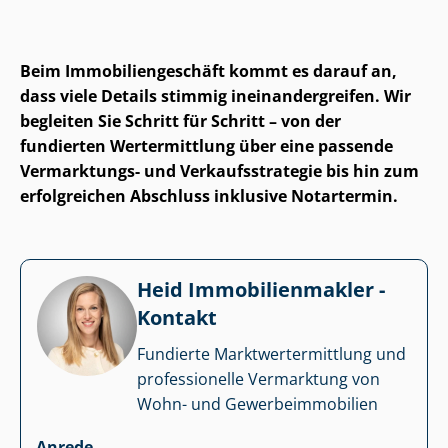
Beim Im­mo­bi­li­en­ge­schäft kommt es darauf an,
dass viele Details stimmig in­ein­an­der­grei­fen. Wir
begleiten Sie Schritt für Schritt – von der
fundierten Wertermittlung über eine passende
Vermarktungs- und Ver­kaufs­stra­te­gie bis hin zum
erfolgreichen Abschluss inklusive Notartermin.
Heid Im­mo­bi­li­en­mak­ler -
Kontakt
Fundierte Markt­wert­ermitt­lung und
professionelle Vermarktung von
Wohn- und Ge­wer­be­im­mo­bi­li­en
Anrede