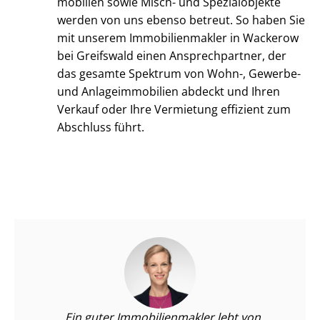
mo­bi­li­en sowie Misch- und Spezialobjekte
werden von uns ebenso betreut. So haben Sie
mit unserem Im­mo­bi­li­en­mak­ler in Wackerow
bei Greifswald einen Ansprechpartner, der
das gesamte Spektrum von Wohn-, Gewerbe-
und An­la­ge­im­mo­bi­li­en abdeckt und Ihren
Verkauf oder Ihre Vermietung effizient zum
Abschluss führt.
Ein guter Im­mo­bi­li­en­mak­ler lebt von