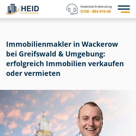
Kostenlose Erstberatung
0158 - 884 916 68
Im­mo­bi­li­en­mak­ler in Wackerow
bei Greifswald & Umgebung:
erfolgreich Immobilien verkaufen
oder vermieten