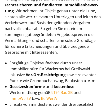
rechtssicheren und fundierten Im­mo­bi­li­en­be­wer­
tung
. Wir nehmen Ihr Objekt genau unter die Lupe,
sichten alle wertrelevanten Unterlagen und leiten den
Verkehrswert auf Basis der geltenden Vorgaben
nachvollziehbar ab. So gehen Sie mit einem
stimmigen, gut begründeten Angebotspreis in die
Vermarktung – und schaffen eine solide Grundlage
für sichere Entscheidungen und überzeugende
Gespräche mit Interessenten.
Sorgfältige Objektaufnahme durch unser
Immobilienbüro für Wackerow bei Greifswald –
inklusive
Vor-Ort-Besichtigung
sowie relevanter
Punkte wie Grundbuchauszug, Baulasten u. v. m.
Ge­set­zes­kon­for­me
und
kostenlose
Wertermittlung gemäß
§194 BauGB
und
ImmoWertV
bzw.
BelWertV
Einsatz von mindestens zwei der drei gesetzlich