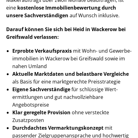
Maklerauftrags über zwölf Monate beauftragen, ist
eine
kostenlose Im­mo­bi­li­en­be­wer­tung durch
unsere Sach­ver­stän­di­gen
auf Wunsch inklusive.
Darauf können Sie sich bei Heid in Wackerow bei
Greifswald verlassen:
Erprobte Verkaufspraxis
mit Wohn- und Ge­wer­be­
im­mo­bi­li­en in Wackerow bei Greifswald sowie im
nahen Umland
Aktuelle Marktdaten und belastbare Vergleiche
als Basis für eine marktgerechte Preisstrategie
Eigene Sachverständige
für schlüssige Wert­
ermitt­lun­gen und gut nach­voll­zieh­ba­re
Angebotspreise
Klar geregelte Provision
ohne versteckte
Zusatzposten
Durchdachtes Ver­mark­tungs­kon­zept
mit
passender Ziel­grup­pen­an­spra­che und hochwertig