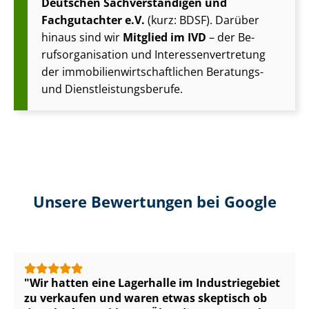
Deutschen Sach­ver­stän­di­gen und
Fachgutachter e.V.
(kurz: BDSF). Darüber
hinaus sind wir
Mitglied im IVD
– der Be­
rufs­or­ga­ni­sa­ti­on und In­ter­es­sen­ver­tre­tung
der im­mo­bi­li­en­wirt­schaft­li­chen Beratungs-
und Dienst­leis­tungs­be­ru­fe.
Unsere Bewertungen bei Google
Wir hatten eine Lagerhalle im Industriegebiet
zu verkaufen und waren etwas skeptisch ob