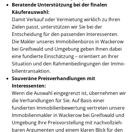
Beratende Unterstützung bei der finalen
Käuferauswahl:
Damit Verkauf oder Vermietung wirklich zu Ihren
Zielen passt, unterstützen wir Sie bei der
Entscheidung für den passenden Interessenten.
Die Makler unseres Immobilienbüros in Wackerow
bei Greifswald und Umgebung geben Ihnen dabei
eine fundierte Einschätzung – orientiert an Ihrer
Situation und den Rah­men­be­din­gun­gen der Im­mo­
bi­li­en­trans­ak­ti­on.
Souveräne Preis­ver­hand­lun­gen mit
Interessenten:
Wenn die Auswahl eingegrenzt ist, übernehmen wir
die Verhandlungen für Sie. Auf Basis einer
fundierten Im­mo­bi­li­en­be­wer­tung vertreten unsere
Im­mo­bi­li­en­mak­ler in Wackerow bei Greifswald und
Umgebung Ihre Preis­vor­stel­lung mit nach­voll­zieh­
ba­ren Argumenten und einem klaren Blick für den