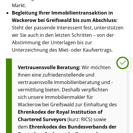
Markt.
Begleitung Ihrer Im­mo­bi­li­en­trans­ak­ti­on in
Wackerow bei Greifswald bis zum Abschluss:
Steht der passende Interessent fest, unterstützen
wir Sie auch in den letzten Schritten – von der
Abstimmung der Unterlagen bis zur
Unterzeichnung des Miet- oder Kaufvertrags.
Vertrauensvolle Beratung:
Wir möchten
Ihnen eine zu­frie­den­stel­len­de und
vertrauensvolle Im­mo­bi­li­en­be­ra­tung und -
vermittlung bieten. Deshalb verpflichten
sich unsere Im­mo­bi­li­en­mak­ler für
Wackerow bei Greifswald zur Einhaltung des
Ehrenkodex der Royal Institution of
Chartered Surveyors
(kurz: RICS) sowie
dem
Ehrenkodex des Bundesverbands der