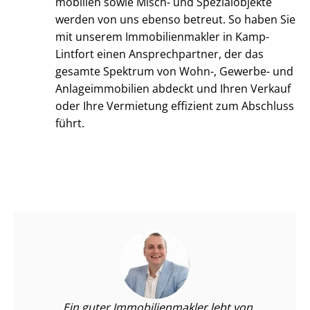
mo­bi­li­en sowie Misch- und Spezialobjekte
werden von uns ebenso betreut. So haben Sie
mit unserem Im­mo­bi­li­en­mak­ler in Kamp-
Lintfort einen Ansprechpartner, der das
gesamte Spektrum von Wohn-, Gewerbe- und
An­la­ge­im­mo­bi­li­en abdeckt und Ihren Verkauf
oder Ihre Vermietung effizient zum Abschluss
führt.
Ein guter Im­mo­bi­li­en­mak­ler lebt von