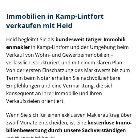
Immobilien in Kamp-Lintfort
verkaufen mit Heid
Heid begleitet Sie als
bundesweit tätiger Im­mo­bi­li­
en­mak­ler
in Kamp-Lintfort und der Umgebung beim
Verkauf von Wohn- und Ge­wer­be­im­mo­bi­li­en –
verlässlich, strukturiert und mit einem klaren Plan.
Von der ersten Einschätzung des Marktwerts bis zum
Termin beim Notar erhalten Sie nach­voll­zieh­ba­re
Empfehlungen und eine Vermarktung, die sich
konsequent an Ihrer Immobilie und Ihren
Verkaufszielen orientiert.
Wenn Sie sich für einen exklusiven Maklerauftrag über
zwölf Monate entscheiden, ist eine
kostenlose Im­mo­
bi­li­en­be­wer­tung durch unsere Sach­ver­stän­di­gen