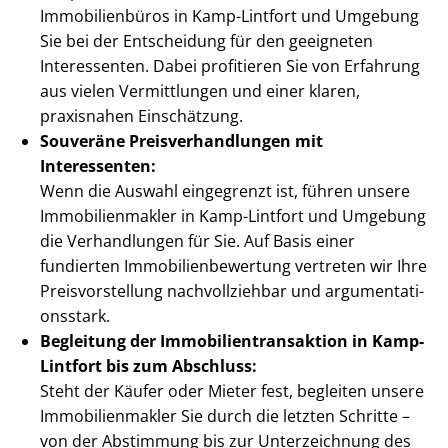
Immobilienbüros in Kamp-Lintfort und Umgebung
Sie bei der Entscheidung für den geeigneten
Interessenten. Dabei profitieren Sie von Erfahrung
aus vielen Vermittlungen und einer klaren,
praxisnahen Einschätzung.
Souveräne Preis­ver­hand­lun­gen mit
Interessenten:
Wenn die Auswahl eingegrenzt ist, führen unsere
Im­mo­bi­li­en­mak­ler in Kamp-Lintfort und Umgebung
die Verhandlungen für Sie. Auf Basis einer
fundierten Im­mo­bi­li­en­be­wer­tung vertreten wir Ihre
Preis­vor­stel­lung nachvollziehbar und ar­gu­men­ta­ti­
ons­stark.
Begleitung der Im­mo­bi­li­en­trans­ak­ti­on in Kamp-
Lintfort bis zum Abschluss:
Steht der Käufer oder Mieter fest, begleiten unsere
Im­mo­bi­li­en­mak­ler Sie durch die letzten Schritte –
von der Abstimmung bis zur Unterzeichnung des