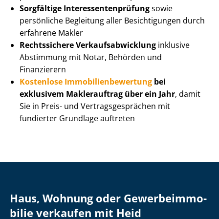
Sorgfältige In­ter­es­sen­ten­prü­fung
sowie
persönliche Begleitung aller Besichtigungen durch
erfahrene Makler
Rechtssichere Ver­kaufs­ab­wick­lung
inklusive
Abstimmung mit Notar, Behörden und
Finanzierern
Kostenlose Im­mo­bi­li­en­be­wer­tung
bei
exklusivem Maklerauftrag über ein Jahr
, damit
Sie in Preis- und Ver­trags­ge­sprä­chen mit
fundierter Grundlage auftreten
Haus, Wohnung oder Ge­wer­be­im­mo­
bi­lie verkaufen mit Heid