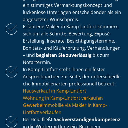
ein stimmiges Ver­mark­tungs­kon­zept und
lückenlose Unterlagen entscheidender als ein
angesetzter Wunschpreis.
Erfahrene Makler in Kamp-Lintfort kümmern
sich um alle Schritte: Bewertung, Exposé-
Erstellung, Inserate, Be­sich­ti­gungs­ter­mi­ne,
Bonitäts- und Käuferprüfung, Verhandlungen
– und
begleiten Sie zuverlässig
bis zum
Notartermin.
In Kamp-Lintfort steht Ihnen ein fester
Ansprechpartner zur Seite, der un­ter­schied­li­
che Immobilienarten professionell betreut:
Hausverkauf in Kamp-Lintfort
Wohnung in Kamp-Lintfort verkaufen
Ge­wer­be­im­mo­bi­lie via Makler in Kamp-
Lintfort verkaufen
Bei Heid fließt
Sach­ver­stän­di­gen­kom­pe­tenz
in die Wertermittlung ein: Bei einem