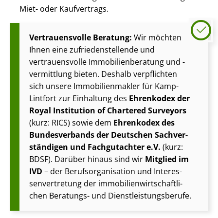
Miet- oder Kaufvertrags.
Vertrauensvolle Beratung:
Wir möchten
Ihnen eine zu­frie­den­stel­len­de und
vertrauensvolle Im­mo­bi­li­en­be­ra­tung und -
vermittlung bieten. Deshalb verpflichten
sich unsere Im­mo­bi­li­en­mak­ler für Kamp-
Lintfort zur Einhaltung des
Ehrenkodex der
Royal Institution of Chartered Surveyors
(kurz: RICS) sowie dem
Ehrenkodex des
Bundesverbands der Deutschen Sach­ver­
stän­di­gen und Fachgutachter e.V.
(kurz:
BDSF). Darüber hinaus sind wir
Mitglied im
IVD
– der Be­rufs­or­ga­ni­sa­ti­on und In­ter­es­
sen­ver­tre­tung der im­mo­bi­li­en­wirt­schaft­li­
chen Beratungs- und Dienst­leis­tungs­be­ru­fe.