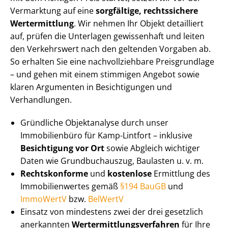
Vermarktung auf eine
sorgfältige, rechtssichere
Wertermittlung
. Wir nehmen Ihr Objekt detailliert
auf, prüfen die Unterlagen gewissenhaft und leiten
den Verkehrswert nach den geltenden Vorgaben ab.
So erhalten Sie eine nach­voll­zieh­ba­re Preisgrundlage
– und gehen mit einem stimmigen Angebot sowie
klaren Argumenten in Besichtigungen und
Verhandlungen.
Gründliche Objektanalyse durch unser
Immobilienbüro für Kamp-Lintfort – inklusive
Besichtigung vor Ort
sowie Abgleich wichtiger
Daten wie Grundbuchauszug, Baulasten u. v. m.
Rechtskonforme
und
kostenlose
Ermittlung des
Im­mo­bi­li­en­wer­tes gemäß
§194 BauGB
und
ImmoWertV
bzw.
BelWertV
Einsatz von mindestens zwei der drei gesetzlich
anerkannten
Wert­ermitt­lungs­ver­fah­ren
für Ihre