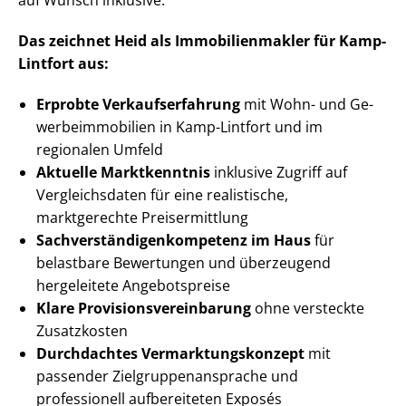
auf Wunsch inklusive.
Das zeichnet Heid als Im­mo­bi­li­en­mak­ler für Kamp-
Lintfort aus:
Erprobte Ver­kaufs­er­fah­rung
mit Wohn- und Ge­
wer­be­im­mo­bi­li­en in Kamp-Lintfort und im
regionalen Umfeld
Aktuelle Marktkenntnis
inklusive Zugriff auf
Vergleichsdaten für eine realistische,
marktgerechte Preisermittlung
Sach­ver­stän­di­gen­kom­pe­tenz im Haus
für
belastbare Bewertungen und überzeugend
hergeleitete Angebotspreise
Klare Pro­vi­si­ons­ver­ein­ba­rung
ohne versteckte
Zusatzkosten
Durchdachtes Ver­mark­tungs­kon­zept
mit
passender Ziel­grup­pen­an­spra­che und
professionell aufbereiteten Exposés