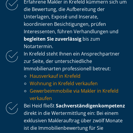
Erfahrene Makler in Krefeld kümmern sich um
die Bewertung, die Aufbereitung der
Unterlagen, Exposé und Inserate,
koordinieren Besichtigungen, prüfen
Interessenten, führen Verhandlungen und
begleiten Sie zuverlässig
bis zum
Notartermin.
In Krefeld steht Ihnen ein Ansprechpartner
zur Seite, der un­ter­schied­li­che
Immobilienarten professionell betreut:
Hausverkauf in Krefeld
Wohnung in Krefeld verkaufen
Ge­wer­be­im­mo­bi­lie via Makler in Krefeld
verkaufen
Bei Heid fließt
Sach­ver­stän­di­gen­kom­pe­tenz
direkt in die Wertermittlung ein: Bei einem
exklusiven Maklerauftrag über zwölf Monate
ist die Im­mo­bi­li­en­be­wer­tung für Sie