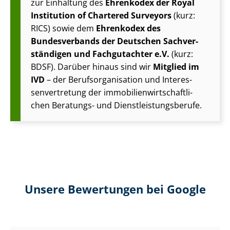
zur Einhaltung des
Ehrenkodex der Royal
Institution of Chartered Surveyors
(kurz:
RICS) sowie dem
Ehrenkodex des
Bundesverbands der Deutschen Sach­ver­
stän­di­gen und Fachgutachter e.V.
(kurz:
BDSF). Darüber hinaus sind wir
Mitglied im
IVD
– der Be­rufs­or­ga­ni­sa­ti­on und In­ter­es­
sen­ver­tre­tung der im­mo­bi­li­en­wirt­schaft­li­
chen Beratungs- und Dienst­leis­tungs­be­ru­fe.
Unsere Bewertungen bei Google