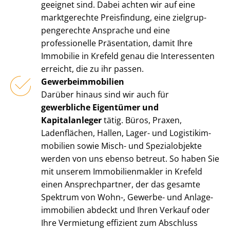
geeignet sind. Dabei achten wir auf eine
marktgerechte Preisfindung, eine ziel­grup­
pen­ge­rech­te Ansprache und eine
professionelle Präsentation, damit Ihre
Immobilie in Krefeld genau die Interessenten
erreicht, die zu ihr passen.
Ge­wer­be­im­mo­bi­li­en
Darüber hinaus sind wir auch für
gewerbliche Eigentümer und
Kapitalanleger
tätig. Büros, Praxen,
Ladenflächen, Hallen, Lager- und Lo­gis­tik­im­
mo­bi­li­en sowie Misch- und Spezialobjekte
werden von uns ebenso betreut. So haben Sie
mit unserem Im­mo­bi­li­en­mak­ler in Krefeld
einen Ansprechpartner, der das gesamte
Spektrum von Wohn-, Gewerbe- und An­la­ge­
im­mo­bi­li­en abdeckt und Ihren Verkauf oder
Ihre Vermietung effizient zum Abschluss