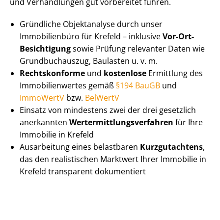
und Verhandlungen gut vorbereitet führen.
Gründliche Objektanalyse durch unser
Immobilienbüro für Krefeld – inklusive
Vor-Ort-
Besichtigung
sowie Prüfung relevanter Daten wie
Grundbuchauszug, Baulasten u. v. m.
Rechtskonforme
und
kostenlose
Ermittlung des
Im­mo­bi­li­en­wer­tes gemäß
§194 BauGB
und
ImmoWertV
bzw.
BelWertV
Einsatz von mindestens zwei der drei gesetzlich
anerkannten
Wert­ermitt­lungs­ver­fah­ren
für Ihre
Immobilie in Krefeld
Ausarbeitung eines belastbaren
Kurzgutachtens
,
das den realistischen Marktwert Ihrer Immobilie in
Krefeld transparent dokumentiert