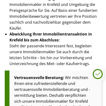
Im­mo­bi­li­en­mak­ler in Krefeld und Umgebung die
Preisgespräche für Sie. Auf Basis einer fundierten
Im­mo­bi­li­en­be­wer­tung vertreten wir Ihre Position
sachlich und nachvollziehbar gegenüber dem
Käufer.
Abwicklung Ihrer Im­mo­bi­li­en­trans­ak­ti­on in
Krefeld bis zum Abschluss:
Steht der passende Interessent fest, begleiten
unsere Im­mo­bi­li­en­mak­ler Sie auch durch die
letzten Schritte – bis hin zur Vorbereitung und
Unterzeichnung des Miet- oder Kaufvertrags.
Vertrauensvolle Beratung:
Wir möchten
Ihnen eine zu­frie­den­stel­len­de und
vertrauensvolle Im­mo­bi­li­en­be­ra­tung und -
vermittlung bieten. Deshalb verpflichten
sich unsere Im­mo­bi­li­en­mak­ler für Krefeld