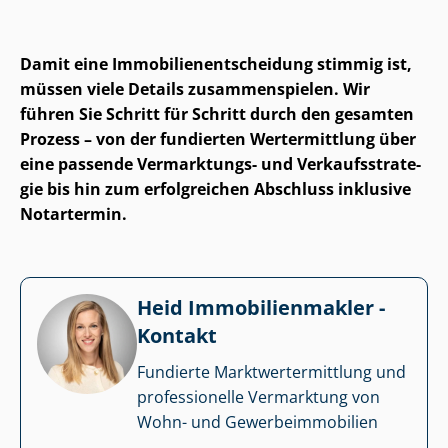
Damit eine Im­mo­bi­li­en­ent­schei­dung stimmig ist,
müssen viele Details zusammenspielen. Wir
führen Sie Schritt für Schritt durch den gesamten
Prozess – von der fundierten Wertermittlung über
eine passende Vermarktungs- und Ver­kaufs­stra­te­
gie bis hin zum erfolgreichen Abschluss inklusive
Notartermin.
Heid Im­mo­bi­li­en­mak­ler -
Kontakt
Fundierte Markt­wert­ermitt­lung und
professionelle Vermarktung von
Wohn- und Ge­wer­be­im­mo­bi­li­en