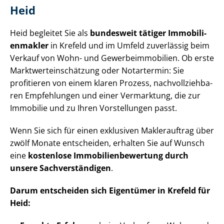
Heid
Heid begleitet Sie als
bundesweit tätiger Im­mo­bi­li­
en­mak­ler
in Krefeld und im Umfeld zuverlässig beim
Verkauf von Wohn- und Ge­wer­be­im­mo­bi­li­en. Ob erste
Markt­wert­ein­schät­zung oder Notartermin: Sie
profitieren von einem klaren Prozess, nach­voll­zieh­ba­
ren Empfehlungen und einer Vermarktung, die zur
Immobilie und zu Ihren Vorstellungen passt.
Wenn Sie sich für einen exklusiven Maklerauftrag über
zwölf Monate entscheiden, erhalten Sie auf Wunsch
eine
kostenlose Im­mo­bi­li­en­be­wer­tung durch
unsere Sach­ver­stän­di­gen
.
Darum entscheiden sich Eigentümer in Krefeld für
Heid: