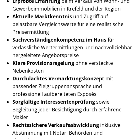
Erprobte Erfahrung
beim Verkauf von Wohn- und
Ge­wer­be­im­mo­bi­li­en in Krefeld und der Region
Aktuelle Marktkenntnis
und Zugriff auf
belastbare Vergleichswerte für eine realistische
Preisermittlung
Sach­ver­stän­di­gen­kom­pe­tenz im Haus
für
verlässliche Wert­ermitt­lun­gen und nachvollziehbar
hergeleitete Angebotspreise
Klare Pro­vi­si­ons­re­ge­lung
ohne versteckte
Nebenkosten
Durchdachtes Ver­mark­tungs­kon­zept
mit
passender Ziel­grup­pen­an­spra­che und
professionell aufbereiteten Exposés
Sorgfältige In­ter­es­sen­ten­prü­fung
sowie
Begleitung jeder Besichtigung durch erfahrene
Makler
Rechtssichere Ver­kaufs­ab­wick­lung
inklusive
Abstimmung mit Notar, Behörden und