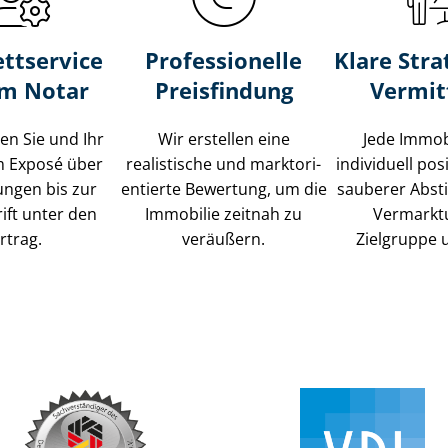
ttservice
Professionelle
Klare Stra
um Notar
Preisfindung
Vermit
ten Sie und Ihr
Wir erstellen eine
Jede Immob
m Exposé über
realistische und markt­ori­
individuell posi
ungen bis zur
en­tier­te Bewertung, um die
sauberer Abs
ift unter den
Immobilie zeitnah zu
Vermarkt
rtrag.
veräußern.
Zielgruppe 