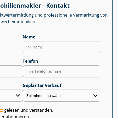
­bi­li­en­mak­ler - Kontakt
kt­wert­ermitt­lung und professionelle Vermarktung von
r­be­im­mo­bi­li­en
Name
Telefon
Geplanter Verkauf
tz
gelesen und verstanden.
ter abonnieren.