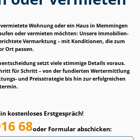
ne vermietete Wohnung oder ein Haus in Memmingen
fen oder vermieten möchten: Unsere Im­mo­bi­li­en­
lgerichtete Vermarktung – mit Konditionen, die zum
or Ort passen.
en­ent­schei­dung setzt viele stimmige Details voraus.
hritt für Schritt – von der fundierten Wertermittlung
ungs- und Preisstrategie bis hin zur erfolgreichen
termin.
ein kostenloses Erstgespräch!
916 68
oder Formular abschicken: