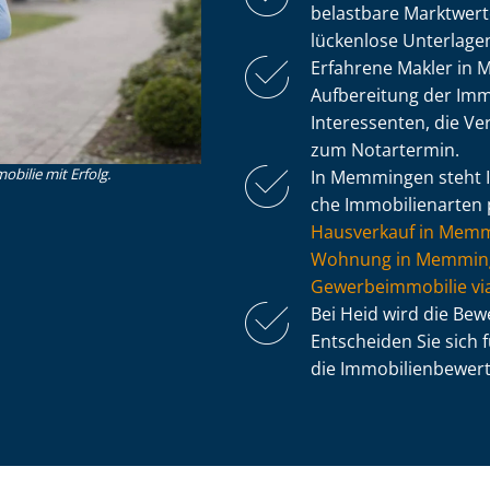
belastbare Markt­wert
lückenlose Unterlagen
Erfahrene Makler in
Aufbereitung der Immobi
Interessenten, die Ve
zum Notartermin.
obilie mit Erfolg.
In Memmingen steht Ih
che Immobilienarten p
Hausverkauf in Mem
Wohnung in Memming
Ge­wer­be­im­mo­bi­li
Bei Heid wird die Be
Entscheiden Sie sich 
die Im­mo­bi­li­en­be­we