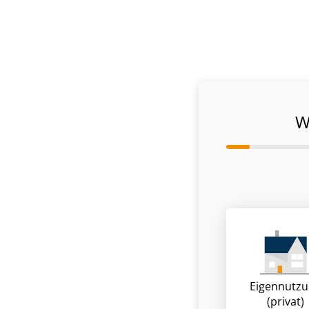
W
Eigennutz
(privat)