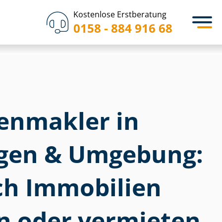
Kostenlose Erstberatung
0158 - 884 916 68
­en­mak­ler in
en & Umgebung:
ich Immobilien
n oder vermieten