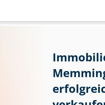
Im­mo­bi­li
Memming
erfolgre
verkaufe