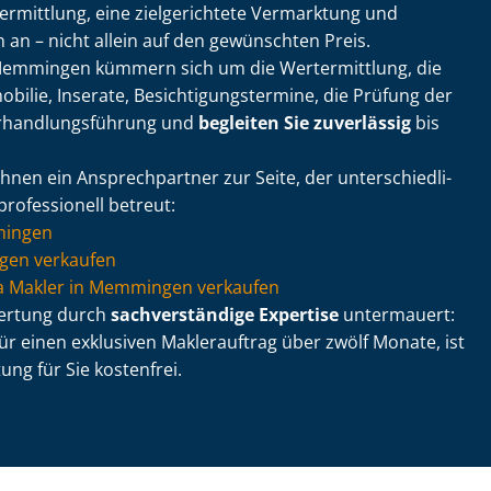
­ermitt­lung, eine zielgerichtete Vermarktung und
 an – nicht allein auf den gewünschten Preis.
 Memmingen kümmern sich um die Wertermittlung, die
lie, Inserate, Be­sich­ti­gungs­ter­mi­ne, die Prüfung der
r­hand­lungs­füh­rung und
begleiten Sie zuverlässig
bis
nen ein Ansprechpartner zur Seite, der un­ter­schied­li­
rofessionell betreut:
mingen
en verkaufen
e via Makler in Memmingen verkaufen
wertung durch
sachverständige Expertise
untermauert:
für einen exklusiven Maklerauftrag über zwölf Monate, ist
r­tung für Sie kostenfrei.