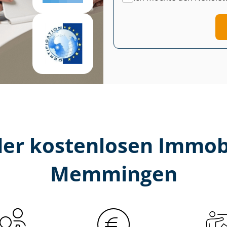
er kostenlosen Im­mo­bi­
Memmingen