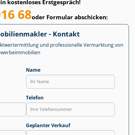
ein kostenloses Erstgespräch!
916 68
oder Formular abschicken:
­bi­li­en­mak­ler - Kontakt
kt­wert­ermitt­lung und professionelle Vermarktung von
r­be­im­mo­bi­li­en
Name
Telefon
Geplanter Verkauf