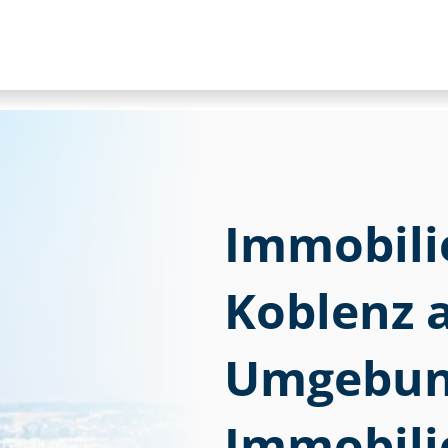
Im­mo­bi­li
Koblenz 
Umgebung
Immobili