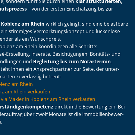
, sondern führt Sie durch einen
klar strukturierten,
aufsprozess
– von der ersten Einschätzung bis zur
n Koblenz am Rhein
wirklich gelingt, sind eine belastbare
, ein stimmiges Ver­mark­tungs­kon­zept und lückenlose
ender als ein Wunschpreis.
oblenz am Rhein koordinieren alle Schritte:
é-Erstellung, Inserate, Besichtigungen, Bonitäts- und
andlungen und
Begleitung bis zum Notartermin
.
teht Ihnen ein Ansprechpartner zur Seite, der un­ter­
enarten zuverlässig betreut:
blenz am Rhein
z am Rhein verkaufen
lie via Makler in Koblenz am Rhein verkaufen
r­stän­di­gen­kom­pe­tenz
direkt in die Bewertung ein: Bei
rauftrag über zwölf Monate ist die Im­mo­bi­li­en­be­wer­
.