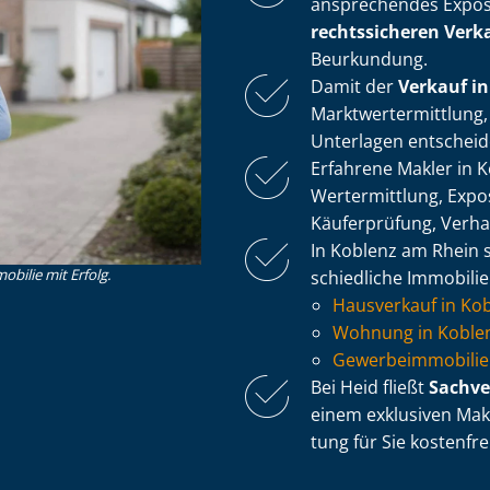
ansprechendes Exposé
rechtssicheren Verk
Beurkundung.
Damit der
Verkauf i
Markt­wert­ermitt­lung
Unterlagen entscheid
Erfahrene Makler in K
Wertermittlung, Expos
Käuferprüfung, Verh
In Koblenz am Rhein s
obilie mit Erfolg.
schied­li­che Immobili
Hausverkauf in Ko
Wohnung in Koblen
Ge­wer­be­im­mo­bi­
Bei Heid fließt
Sach­ve
einem exklusiven Makle
tung für Sie kostenfrei