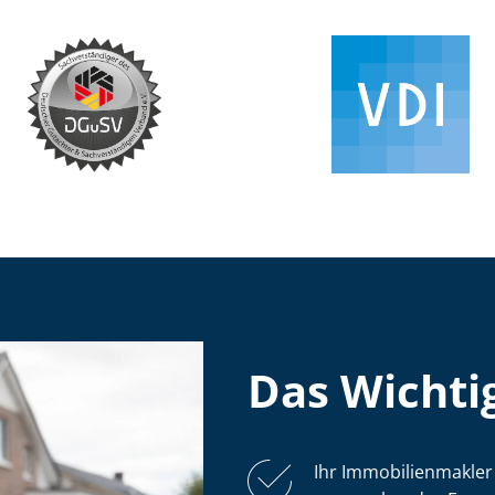
Das Wichtig
Ihr Im­mo­bi­li­en­mak­