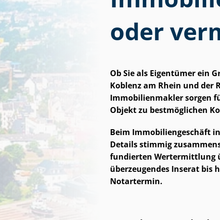
oder ver
Ob Sie als Eigentümer ein 
Koblenz am Rhein und der 
Im­mo­bi­li­en­mak­ler sorgen
Objekt zu bestmöglichen K
Beim Im­mo­bi­li­en­ge­schäf
Details stimmig zusammenspie
fundierten Wertermittlung üb
überzeugendes Inserat bis h
Notartermin.