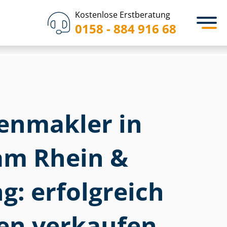
Kostenlose Erstberatung
0158 - 884 916 68
­en­mak­ler in
am Rhein &
: erfolgreich
en verkaufen