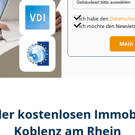
Ich habe den
Datenschu
Ich möchte den Newslet
Mein 
er kostenlosen Im­mo­bi­
Koblenz am Rhein