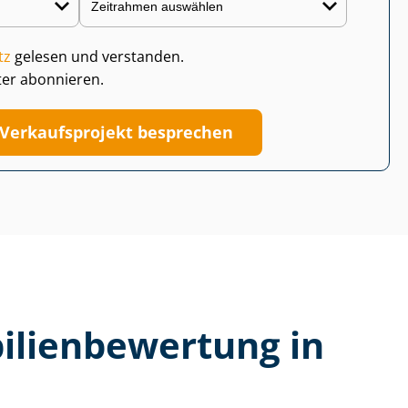
tz
gelesen und verstanden.
ter abonnieren.
Verkaufsprojekt besprechen
li­en­be­wer­tung in