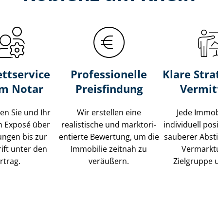
ttservice
Professionelle
Klare Stra
um Notar
Preisfindung
Vermit
ten Sie und Ihr
Wir erstellen eine
Jede Immob
m Exposé über
realistische und markt­ori­
individuell posi
ungen bis zur
en­tier­te Bewertung, um die
sauberer Abs
ift unter den
Immobilie zeitnah zu
Vermarkt
rtrag.
veräußern.
Zielgruppe 