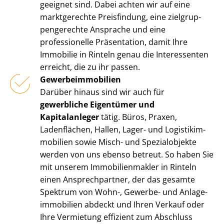
geeignet sind. Dabei achten wir auf eine
marktgerechte Preisfindung, eine ziel­grup­
pen­ge­rech­te Ansprache und eine
professionelle Präsentation, damit Ihre
Immobilie in Rinteln genau die Interessenten
erreicht, die zu ihr passen.
Ge­wer­be­im­mo­bi­li­en
Darüber hinaus sind wir auch für
gewerbliche Eigentümer und
Kapitalanleger
tätig. Büros, Praxen,
Ladenflächen, Hallen, Lager- und Lo­gis­tik­im­
mo­bi­li­en sowie Misch- und Spezialobjekte
werden von uns ebenso betreut. So haben Sie
mit unserem Im­mo­bi­li­en­mak­ler in Rinteln
einen Ansprechpartner, der das gesamte
Spektrum von Wohn-, Gewerbe- und An­la­ge­
im­mo­bi­li­en abdeckt und Ihren Verkauf oder
Ihre Vermietung effizient zum Abschluss