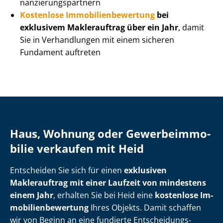
nan­zie­rungs­part­nern
Kostenlose Im­mo­bi­li­en­be­wer­tung
bei
exklusivem Maklerauftrag über ein Jahr
, damit
Sie in Verhandlungen mit einem sicheren
Fundament auftreten
Haus, Wohnung oder Ge­wer­be­im­mo­
bi­lie verkaufen mit Heid
Entscheiden Sie sich für einen
exklusiven
Maklerauftrag mit einer Laufzeit von mindestens
einem Jahr
, erhalten Sie bei Heid eine
kostenlose Im­
mo­bi­li­en­be­wer­tung
Ihres Objekts. Damit schaffen
wir von Beginn an eine fundierte Ent­schei­dungs­