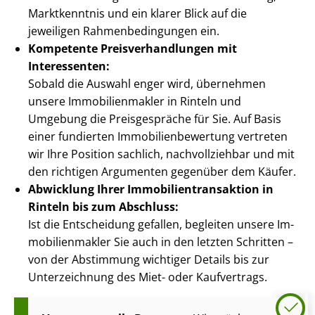
Marktkenntnis und ein klarer Blick auf die
jeweiligen Rah­men­be­din­gun­gen ein.
Kompetente Preis­ver­hand­lun­gen mit
Interessenten:
Sobald die Auswahl enger wird, übernehmen
unsere Im­mo­bi­li­en­mak­ler in Rinteln und
Umgebung die Preisgespräche für Sie. Auf Basis
einer fundierten Im­mo­bi­li­en­be­wer­tung vertreten
wir Ihre Position sachlich, nachvollziehbar und mit
den richtigen Argumenten gegenüber dem Käufer.
Abwicklung Ihrer Im­mo­bi­li­en­trans­ak­ti­on in
Rinteln bis zum Abschluss:
Ist die Entscheidung gefallen, begleiten unsere Im­
mo­bi­li­en­mak­ler Sie auch in den letzten Schritten –
von der Abstimmung wichtiger Details bis zur
Unterzeichnung des Miet- oder Kaufvertrags.