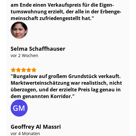
am Ende einen Verkaufspreis für die Ei­gen­
tums­woh­nung erzielt, der alle in der Er­ben­ge­
mein­schaft zu­frie­den­ge­stellt hat.
Selma Schaffhauser
vor 2 Wochen
Bungalow auf großem Grundstück verkauft.
Markt­wert­ein­schät­zung war realistisch, nicht
überzogen, und der erzielte Preis lag genau in
dem genannten Korridor.
Geoffrey Al Massri
vor 4 Monaten