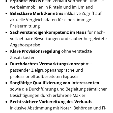
Erprobte Praxis
beim Verkauf von Wohn- und Ge­
wer­be­im­mo­bi­li­en in Rinteln und im Umland
Belastbare Marktkenntnis
inklusive Zugriff auf
aktuelle Vergleichsdaten für eine stimmige
Preisermittlung
Sach­ver­stän­di­gen­kom­pe­tenz im Haus
für nach­
voll­zieh­ba­re Bewertungen und sauber hergeleitete
Angebotspreise
Klare Pro­vi­si­ons­re­ge­lung
ohne versteckte
Zusatzkosten
Durchdachtes Ver­mark­tungs­kon­zept
mit
passender Ziel­grup­pen­an­spra­che und
professionell aufbereiteten Exposés
Sorgfältige Qualifizierung von Interessenten
sowie die Durchführung und Begleitung sämtlicher
Besichtigungen durch erfahrene Makler
Rechtssichere Vorbereitung des Verkaufs
inklusive Abstimmung mit Notar, Behörden und Fi­