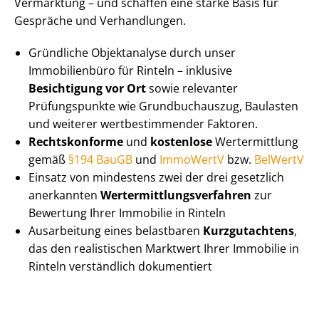
Vermarktung – und schaffen eine starke Basis für
Gespräche und Verhandlungen.
Gründliche Objektanalyse durch unser
Immobilienbüro für Rinteln – inklusive
Besichtigung vor Ort
sowie relevanter
Prüfungspunkte wie Grundbuchauszug, Baulasten
und weiterer wert­be­stim­men­der Faktoren.
Rechtskonforme
und
kostenlose
Wertermittlung
gemäß
§194 BauGB
und
ImmoWertV
bzw.
BelWertV
Einsatz von mindestens zwei der drei gesetzlich
anerkannten
Wert­ermitt­lungs­ver­fah­ren
zur
Bewertung Ihrer Immobilie in Rinteln
Ausarbeitung eines belastbaren
Kurzgutachtens
,
das den realistischen Marktwert Ihrer Immobilie in
Rinteln verständlich dokumentiert