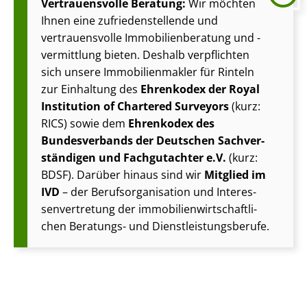
Vertrauensvolle Beratung:
Wir möchten
Ihnen eine zu­frie­den­stel­len­de und
vertrauensvolle Im­mo­bi­li­en­be­ra­tung und -
vermittlung bieten. Deshalb verpflichten
sich unsere Im­mo­bi­li­en­mak­ler für Rinteln
zur Einhaltung des
Ehrenkodex der Royal
Institution of Chartered Surveyors
(kurz:
RICS) sowie dem
Ehrenkodex des
Bundesverbands der Deutschen Sach­ver­
stän­di­gen und Fachgutachter e.V.
(kurz:
BDSF). Darüber hinaus sind wir
Mitglied im
IVD
– der Be­rufs­or­ga­ni­sa­ti­on und In­ter­es­
sen­ver­tre­tung der im­mo­bi­li­en­wirt­schaft­li­
chen Beratungs- und Dienst­leis­tungs­be­ru­fe.