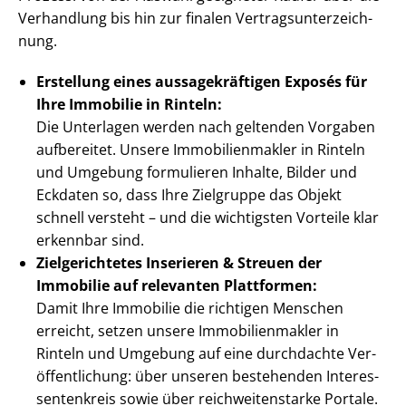
Verhandlung bis hin zur finalen Ver­trags­un­ter­zeich­
nung.
Erstellung eines aus­sa­ge­kräf­ti­gen Exposés für
Ihre Immobilie in Rinteln:
Die Unterlagen werden nach geltenden Vorgaben
aufbereitet. Unsere Im­mo­bi­li­en­mak­ler in Rinteln
und Umgebung formulieren Inhalte, Bilder und
Eckdaten so, dass Ihre Zielgruppe das Objekt
schnell versteht – und die wichtigsten Vorteile klar
erkennbar sind.
Zielgerichtetes Inserieren & Streuen der
Immobilie auf relevanten Plattformen:
Damit Ihre Immobilie die richtigen Menschen
erreicht, setzen unsere Im­mo­bi­li­en­mak­ler in
Rinteln und Umgebung auf eine durchdachte Ver­
öf­fent­li­chung: über unseren bestehenden In­ter­es­
sen­ten­kreis sowie über reich­wei­ten­star­ke Portale.