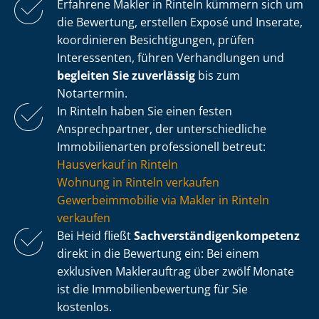
Erfahrene Makler in Rinteln kümmern sich um
die Bewertung, erstellen Exposé und Inserate,
koordinieren Besichtigungen, prüfen
Interessenten, führen Verhandlungen und
begleiten Sie zuverlässig
bis zum
Notartermin.
In Rinteln haben Sie einen festen
Ansprechpartner, der un­ter­schied­li­che
Immobilienarten professionell betreut:
Hausverkauf in Rinteln
Wohnung in Rinteln verkaufen
Ge­wer­be­im­mo­bi­lie via Makler in Rinteln
verkaufen
Bei Heid fließt
Sach­ver­stän­di­gen­kom­pe­tenz
direkt in die Bewertung ein: Bei einem
exklusiven Maklerauftrag über zwölf Monate
ist die Im­mo­bi­li­en­be­wer­tung für Sie
kostenlos.