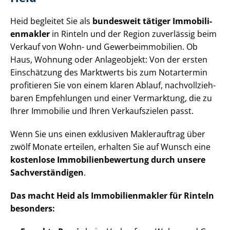
Heid begleitet Sie als
bundesweit tätiger Im­mo­bi­li­
en­mak­ler
in Rinteln und der Region zuverlässig beim
Verkauf von Wohn- und Ge­wer­be­im­mo­bi­li­en. Ob
Haus, Wohnung oder Anlageobjekt: Von der ersten
Einschätzung des Marktwerts bis zum Notartermin
profitieren Sie von einem klaren Ablauf, nach­voll­zieh­
ba­ren Empfehlungen und einer Vermarktung, die zu
Ihrer Immobilie und Ihren Verkaufszielen passt.
Wenn Sie uns einen exklusiven Maklerauftrag über
zwölf Monate erteilen, erhalten Sie auf Wunsch eine
kostenlose Im­mo­bi­li­en­be­wer­tung durch unsere
Sach­ver­stän­di­gen
.
Das macht Heid als Im­mo­bi­li­en­mak­ler für Rinteln
besonders: