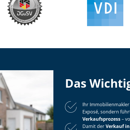
Das Wichtig
Ihr Im­mo­bi­li­en­mak­
Exposé, sondern führ
Verkaufsprozess
– vo
Damit der
Verkauf in