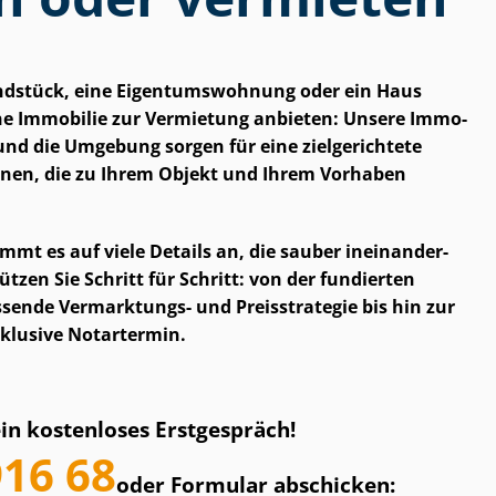
ndstück, eine Ei­gen­tums­woh­nung oder ein Haus
e Immobilie zur Vermietung anbieten: Unsere Im­mo­
en und die Umgebung sorgen für eine zielgerichtete
nen, die zu Ihrem Objekt und Ihrem Vorhaben
ommt es auf viele Details an, die sauber in­ein­an­der­
ützen Sie Schritt für Schritt: von der fundierten
sende Vermarktungs- und Preisstrategie bis hin zur
nklusive Notartermin.
ein kostenloses Erstgespräch!
916 68
oder Formular abschicken: