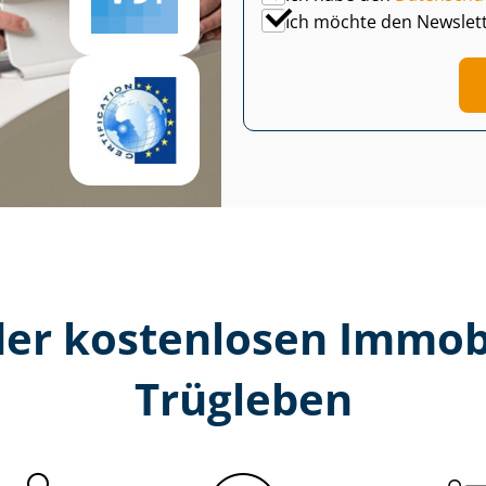
Ich möchte den Newslet
er kostenlosen Im­mo­bi­
Trügleben