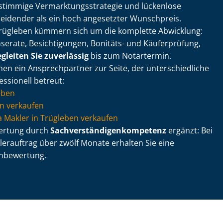
timmige Ver­mark­tungs­stra­te­gie und lückenlose
heidender als ein hoch angesetzter Wunschpreis.
Trügleben kümmern sich um die komplette Abwicklung:
serate, Besichtigungen, Bonitäts- und Käuferprüfung,
gleiten Sie zuverlässig
bis zum Notartermin.
en ein Ansprechpartner zur Seite, der un­ter­schied­li­che
ssionell betreut:
eben
n verkaufen
 via Makler in Trügleben verkaufen
wertung durch
Sach­ver­stän­di­gen­kom­pe­tenz
ergänzt: Bei
erauftrag über zwölf Monate erhalten Sie eine
n­be­wer­tung.