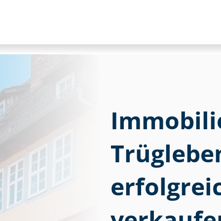
Im­mo­bi­li
Trüglebe
erfolgre
verkaufe