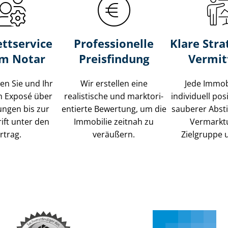
ttservice
Professionelle
Klare Stra
um Notar
Preisfindung
Vermit
ten Sie und Ihr
Wir erstellen eine
Jede Immob
m Exposé über
realistische und markt­ori­
individuell posi
ungen bis zur
en­tier­te Bewertung, um die
sauberer Abs
ift unter den
Immobilie zeitnah zu
Vermarkt
rtrag.
veräußern.
Zielgruppe 