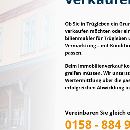
Ob Sie in Trügleben ein Gru
verkaufen möchten oder ein
bi­li­en­mak­ler für Trügleb
Vermarktung – mit Konditio
passen.
Beim Im­mo­bi­li­en­ver­kauf k
grei­fen müssen. Wir unterst
Wertermittlung über die pas
erfolgreichen Abwicklung i
Vereinbaren Sie gleich 
0158 - 884 