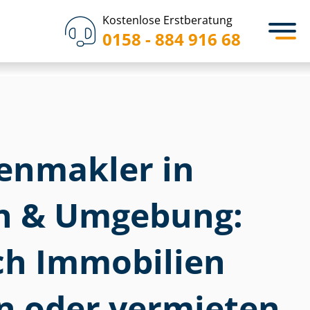
Kostenlose Erstberatung
0158 - 884 916 68
­en­mak­ler in
n & Umgebung:
ich Immobilien
n oder vermieten