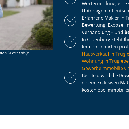
Wertermittlung, eine s
Unterlagen oft entsc
Erfahrene Makler in 
Bewertung, Exposé, In
Verhandlung – und
be
In Oldenburg steht Ihn
Immobilienarten profe
obilie mit Erfolg.
Hausverkauf in Trügl
Wohnung in Trüglebe
Ge­wer­be­im­mo­bi­lie
Bei Heid wird die Be
einem exklusiven Makl
kostenlose Im­mo­bi­li­e