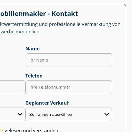
­bi­li­en­mak­ler - Kontakt
kt­wert­ermitt­lung und professionelle Vermarktung von
r­be­im­mo­bi­li­en
Name
Telefon
Geplanter Verkauf
tz
gelesen und verstanden.