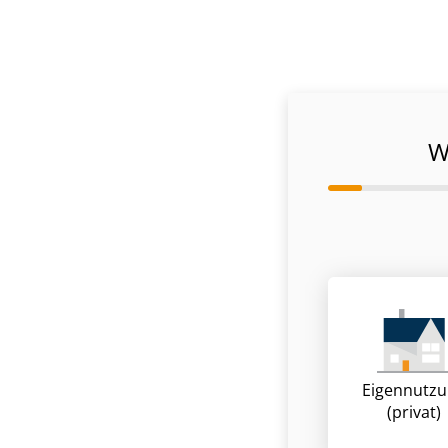
W
Eigennutz
(privat)