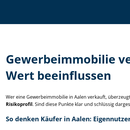
Ge­wer­be­im­mo­bi­li
Wert beeinflussen
Wer eine Ge­wer­be­im­mo­bi­lie in Aalen verkauft, überz
Risikoprofil
. Sind diese Punkte klar und schlüssig darge
So denken Käufer in Aalen: Eigennutze