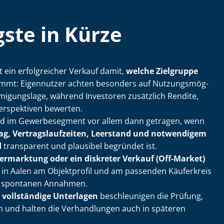
ste in Kürze
lt ein erfolgreicher Verkauf damit,
welche Zielgruppe
kommt: Eigennutzer achten besonders auf Nut­zungs­mög­
h­mi­gungs­la­ge, während Investoren zusätzlich Rendite,
erspektiven bewerten.
rd im Gewerbesegment vor allem dann getragen, wenn
ag, Ver­trags­lauf­zei­ten, Leerstand und notwendigem
d
transparent und plausibel begründet ist.
Vermarktung oder ein diskreter Verkauf (Off-Market)
ich in Aalen am Objektprofil und am passenden Käuferkreis
an spontanen Annahmen.
 vollständige Unterlagen
beschleunigen die Prüfung,
 und halten die Verhandlungen auch in späteren