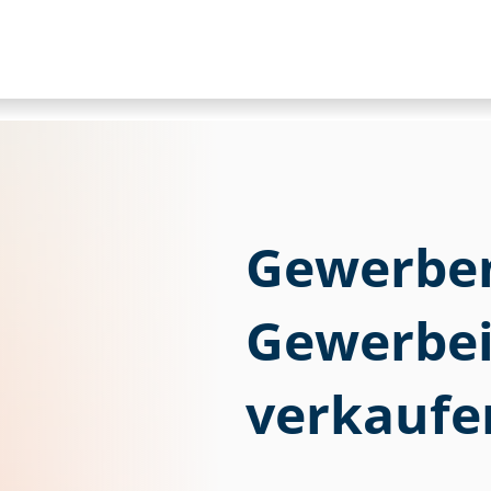
Gewerbem
Ge­wer­be­
verkaufe