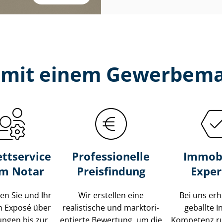
e mit einem Gewerbema
ttservice
Professionelle
Immobi
um Notar
Preisfindung
Exper
ten Sie und Ihr
Wir erstellen eine
Bei uns erh
m Exposé über
realistische und markt­ori­
geballte 
ungen bis zur
en­tier­te Bewertung, um die
Kompetenz r