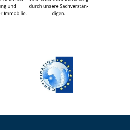
ung und
durch unsere Sach­ver­stän­
r Immobilie.
di­gen.