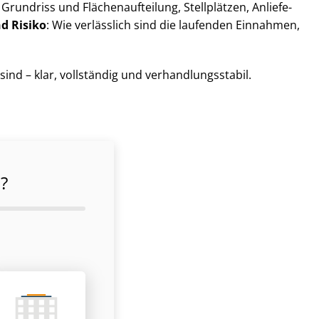
rundriss und Flä­chen­auf­tei­lung, Stellplätzen, An­lie­fe­
d Risiko
: Wie verlässlich sind die laufenden Einnahmen,
d – klar, vollständig und ver­hand­lungs­sta­bil.
?