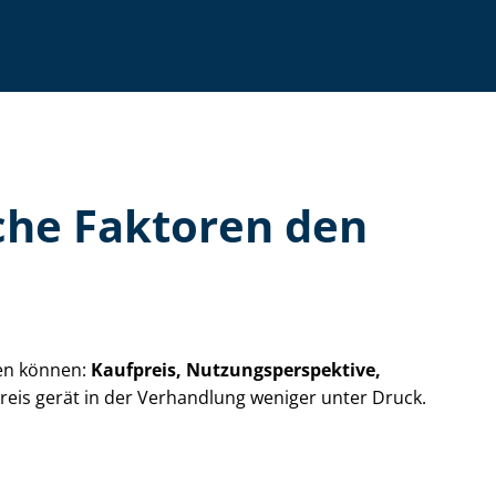
elche Faktoren den
hen können:
Kaufpreis, Nut­zungs­per­spek­ti­ve,
 Preis gerät in der Verhandlung weniger unter Druck.