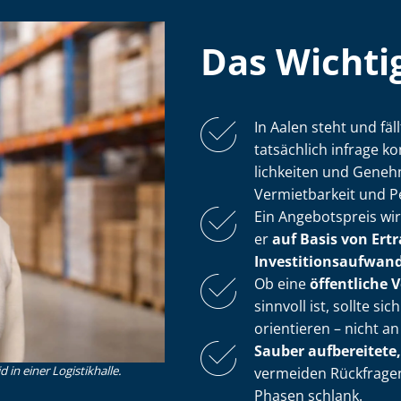
Das Wichtig
In Aalen steht und fäl
tatsächlich infrage 
lich­kei­ten und Ge­ne
Vermietbarkeit und P
Ein Angebotspreis wi
er
auf Basis von Ertr
In­ves­ti­ti­ons­auf­wan
Ob eine
öffentliche 
sinnvoll ist, sollte s
orientieren – nicht 
Sauber aufbereitete,
in einer Logistikhalle.
vermeiden Rückfragen
Phasen schlank.