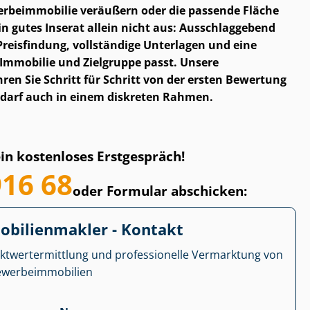
r­be­im­mo­bi­lie veräußern oder die passende Fläche
n gutes Inserat allein nicht aus: Ausschlaggebend
re Preisfindung, vollständige Unterlagen und eine
 Immobilie und Zielgruppe passt. Unsere
en Sie Schritt für Schritt von der ersten Bewertung
 Bedarf auch in einem diskreten Rahmen.
ein kostenloses Erstgespräch!
916 68
oder Formular abschicken:
­bi­li­en­mak­ler - Kontakt
kt­wert­ermitt­lung und professionelle Vermarktung von
r­be­im­mo­bi­li­en