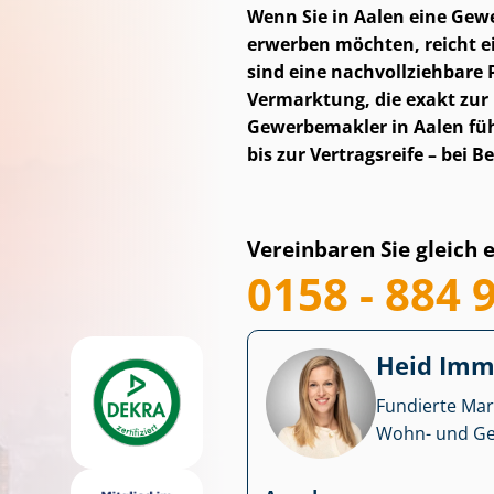
Wenn Sie in Aalen eine Ge­we
erwerben möchten, reicht ei
sind eine nach­voll­zieh­ba­
Vermarktung, die exakt zur
Gewerbemakler in Aalen führ
bis zur Vertragsreife – bei
Vereinbaren Sie gleich 
0158 - 884 
Heid Im­mo
Fundierte Mar
Wohn- und Ge­we