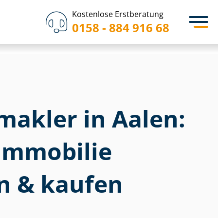
Kostenlose Erstberatung
0158 - 884 916 68
akler in Aalen:
im­mo­bi­lie
n & kaufen