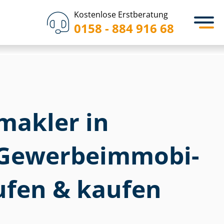
Kostenlose Erstberatung
0158 - 884 916 68
akler in
e­wer­be­im­mo­bi­
ufen & kaufen