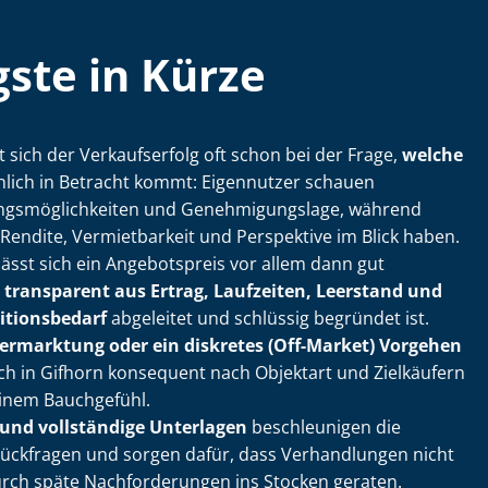
ste in Kürze
t sich der Verkaufserfolg oft schon bei der Frage,
welche
hlich in Betracht kommt: Eigennutzer schauen
s­mög­lich­kei­ten und Ge­neh­mi­gungs­la­ge, während
 Rendite, Vermietbarkeit und Perspektive im Blick haben.
sst sich ein Angebotspreis vor allem dann gut
r
transparent aus Ertrag, Laufzeiten, Leerstand und
ti­ons­be­darf
abgeleitet und schlüssig begründet ist.
Vermarktung oder ein diskretes (Off-Market) Vorgehen
 sich in Gifhorn konsequent nach Objektart und Zielkäufern
einem Bauchgefühl.
 und vollständige Unterlagen
beschleunigen die
ückfragen und sorgen dafür, dass Verhandlungen nicht
urch späte Nachforderungen ins Stocken geraten.