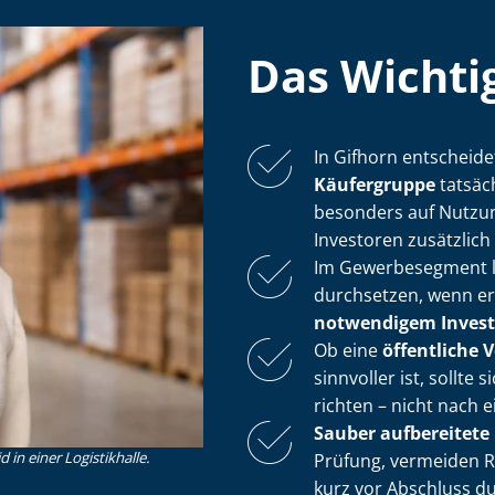
Das Wichtig
In Gifhorn entscheide
Käufergruppe
tatsäc
besonders auf Nut­zung
Investoren zusätzlich
Im Gewerbesegment lä
durchsetzen, wenn e
notwendigem In­ves­ti­
Ob eine
öffentliche 
sinnvoller ist, sollte
richten – nicht nach 
Sauber aufbereitete
in einer Logistikhalle.
Prüfung, vermeiden R
kurz vor Abschluss d