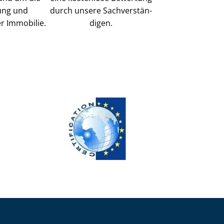
ung und
durch unsere Sach­ver­stän­
r Immobilie.
di­gen.