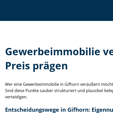
Ge­wer­be­im­mo­bi­lie
Preis prägen
Wer eine Ge­wer­be­im­mo­bi­lie in Gifhorn veräußern möc
Sind diese Punkte sauber strukturiert und plausibel beleg
verteidigen.
Ent­schei­dungs­we­ge in Gifhorn: Eigen