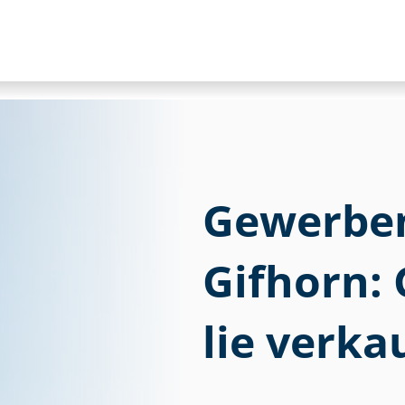
Gewerbem
Gifhorn: G
lie verka