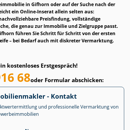
­im­mo­bi­lie in Gifhorn oder auf der Suche nach der
cht ein Online-Inserat allein selten aus:
ch­voll­zieh­ba­re Preisfindung, vollständige
che, die genau zur Immobilie und Zielgruppe passt.
horn führen Sie Schritt für Schritt von der ersten
eife – bei Bedarf auch mit diskreter Vermarktung.
ein kostenloses Erstgespräch!
916 68
oder Formular abschicken:
­bi­li­en­mak­ler - Kontakt
kt­wert­ermitt­lung und professionelle Vermarktung von
r­be­im­mo­bi­li­en