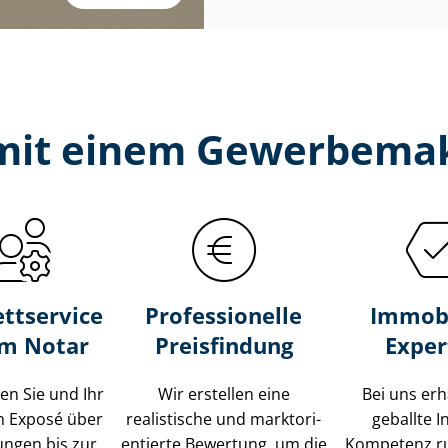
 mit einem Gewerbemak
ttservice
Professionelle
Immobi
um Notar
Preisfindung
Exper
ten Sie und Ihr
Wir erstellen eine
Bei uns erh
m Exposé über
realistische und markt­ori­
geballte 
ungen bis zur
en­tier­te Bewertung, um die
Kompetenz r