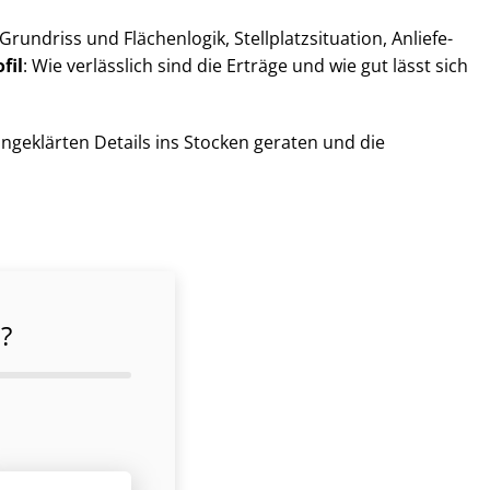
undriss und Flächenlogik, Stell­platz­si­tua­ti­on, An­lie­fe­
fil
: Wie verlässlich sind die Erträge und wie gut lässt sich
ungeklärten Details ins Stocken geraten und die
?