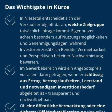
Das Wichtigste in Kürze
In Niestetal entscheidet sich der
Verkaufserfolg oft daran,
welche Zielgruppe
tatsächlich infrage kommt: Eigennutzer
achten besonders auf Nut­zungs­mög­lich­kei­ten
und Ge­neh­mi­gungs­la­gen, während
Investoren zusätzlich Rendite, Vermietbarkeit
und Perspektiven bei einer Nachvermietung
bewerten.
Im Gewerbebereich wird ein Angebotspreis
vor allem dann getragen, wenn er
schlüssig
aus Ertrag, Ver­trags­lauf­zei­ten, Leerstand
und notwendigem In­ves­ti­ti­ons­be­darf
abgeleitet ist – transparent und
nachvollziehbar.
Ob
eine öffentliche Vermarktung oder eine