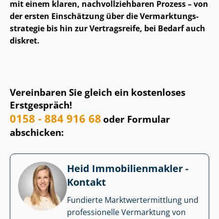
mit einem klaren, nach­voll­zieh­ba­ren Prozess – von
der ersten Einschätzung über die Ver­mark­tungs­
stra­te­gie bis hin zur Vertragsreife, bei Bedarf auch
diskret.
Vereinbaren Sie gleich ein kostenloses
Erstgespräch!
0158 - 884 916 68
oder Formular
abschicken:
Heid Im­mo­bi­li­en­mak­ler -
Kontakt
Fundierte Markt­wert­ermitt­lung und
professionelle Vermarktung von