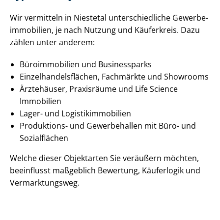
Wir vermitteln in Niestetal un­ter­schied­li­che Ge­wer­be­
im­mo­bi­li­en, je nach Nutzung und Käuferkreis. Dazu
zählen unter anderem:
Büroimmobilien und Businessparks
Ein­zel­han­dels­flä­chen, Fachmärkte und Showrooms
Ärztehäuser, Praxisräume und Life Science
Immobilien
Lager- und Lo­gis­tik­im­mo­bi­li­en
Produktions- und Gewerbehallen mit Büro- und
Sozialflächen
Welche dieser Objektarten Sie veräußern möchten,
beeinflusst maßgeblich Bewertung, Käuferlogik und
Vermarktungsweg.