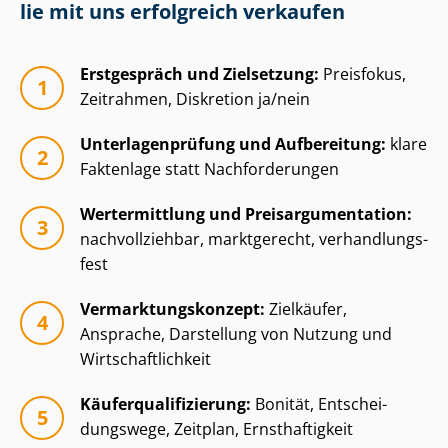
lie mit uns erfolgreich verkaufen
Erstgespräch und Zielsetzung:
Preisfokus,
Zeitrahmen, Diskretion ja/nein
Un­ter­la­gen­prü­fung und Aufbereitung:
klare
Faktenlage statt Nachforderungen
Wertermittlung und Preisar­gu­men­ta­ti­on:
nachvollziehbar, marktgerecht, ver­hand­lungs­
fest
Ver­mark­tungs­kon­zept:
Zielkäufer,
Ansprache, Darstellung von Nutzung und
Wirt­schaft­lich­keit
Käu­fer­qua­li­fi­zie­rung:
Bonität, Ent­schei­
dungs­we­ge, Zeitplan, Ernsthaftigkeit