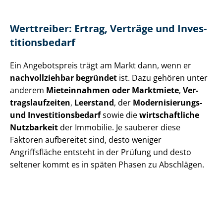
Werttreiber: Ertrag, Verträge und In­ves­
ti­ti­ons­be­darf
Ein Angebotspreis trägt am Markt dann, wenn er
nachvollziehbar begründet
ist. Dazu gehören unter
anderem
Mieteinnahmen oder Marktmiete
,
Ver­
trags­lauf­zei­ten
,
Leerstand
, der
Modernisierungs-
und In­ves­ti­ti­ons­be­darf
sowie die
wirtschaftliche
Nutzbarkeit
der Immobilie. Je sauberer diese
Faktoren aufbereitet sind, desto weniger
Angriffsfläche entsteht in der Prüfung und desto
seltener kommt es in späten Phasen zu Abschlägen.