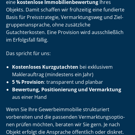
eine
kostenlose Im­mo­bi­li­en­be­wer­tung
Ihres
Objekts. Damit schaffen wir frühzeitig eine fundierte
Basis für Preisstrategie, Vermarktungsweg und Ziel­
grup­pen­an­spra­che, ohne zusätzliche
Gutachterkosten. Eine Provision wird ausschließlich
im Erfolgsfall fällig.
Das spricht für uns:
Kostenloses Kurzgutachten
bei exklusivem
Maklerauftrag (mindestens ein Jahr)
5 % Provision
: transparent und planbar
Bewertung, Positionierung und Vermarktung
aus einer Hand
Wenn Sie Ihre Ge­wer­be­im­mo­bi­lie strukturiert
vorbereiten und die passenden Ver­mark­tungs­op­tio­
nen prüfen möchten, beraten wir Sie gern. Je nach
Objekt erfolgt die Ansprache öffentlich oder diskret.