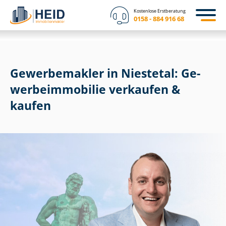
Kostenlose Erstberatung
0158 - 884 916 68
Gewerbemakler in Niestetal: Ge­
wer­be­im­mo­bi­lie verkaufen &
kaufen