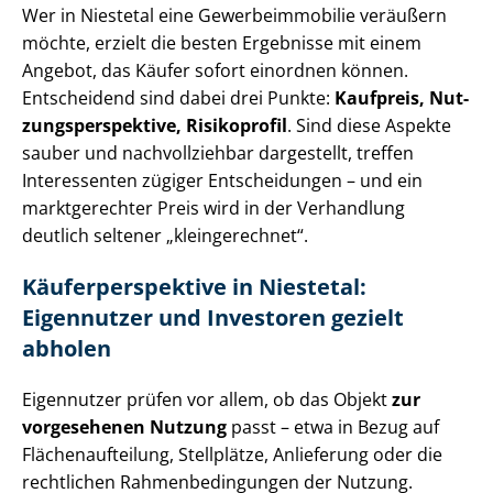
Wer in Niestetal eine Ge­wer­be­im­mo­bi­lie veräußern
möchte, erzielt die besten Ergebnisse mit einem
Angebot, das Käufer sofort einordnen können.
Entscheidend sind dabei drei Punkte:
Kaufpreis, Nut­
zungs­per­spek­ti­ve, Risikoprofil
. Sind diese Aspekte
sauber und nachvollziehbar dargestellt, treffen
Interessenten zügiger Entscheidungen – und ein
marktgerechter Preis wird in der Verhandlung
deutlich seltener „kleingerechnet“.
Käu­fer­per­spek­ti­ve in Niestetal:
Eigennutzer und Investoren gezielt
abholen
Eigennutzer prüfen vor allem, ob das Objekt
zur
vorgesehenen Nutzung
passt – etwa in Bezug auf
Flä­chen­auf­tei­lung, Stellplätze, Anlieferung oder die
rechtlichen Rah­men­be­din­gun­gen der Nutzung.