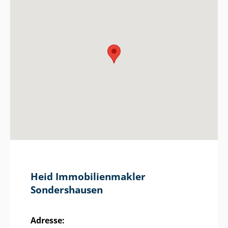
Heid Im­mo­bi­li­en­mak­ler
Sondershausen
Adresse: