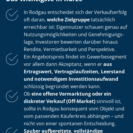
In Rodgau entscheidet sich der Verkaufserfolg
oft daran,
welche Zielgruppe
tatsächlich
erreichbar ist: Eigennutzer schauen genau auf
Nut­zungs­mög­lich­kei­ten und Ge­neh­mi­gungs­
la­ge, Investoren bewerten darüber hinaus
Rendite, Vermietbarkeit und Perspektive.
Ein Angebotspreis findet im Gewerbesegment
vor allem dann Akzeptanz, wenn er
aus
Ertragswert, Ver­trags­lauf­zei­ten, Leerstand
und notwendigem In­ves­ti­ti­ons­auf­wand
schlüssig begründet werden kann.
Ob
eine offene Vermarktung oder ein
diskreter Verkauf (Off-Market)
sinnvoll ist,
sollte in Rodgau konsequent vom Objekt und
vom passenden Käuferkreis abhängen – und
nicht von einer spontanen Entscheidung.
Sauber aufbereitete, vollständige