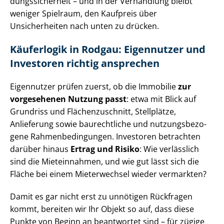
dungs­si­cher­heit – und in der Verhandlung bleibt
weniger Spielraum, den Kaufpreis über
Unsicherheiten nach unten zu drücken.
Käuferlogik in Rodgau: Eigennutzer und
Investoren richtig ansprechen
Eigennutzer prüfen zuerst, ob die Immobilie
zur
vorgesehenen Nutzung passt
: etwa mit Blick auf
Grundriss und Flä­chen­zu­schnitt, Stellplätze,
Anlieferung sowie baurechtliche und nut­zungs­be­zo­
ge­ne Rah­men­be­din­gun­gen. Investoren betrachten
darüber hinaus
Ertrag und Risiko
: Wie verlässlich
sind die Mieteinnahmen, und wie gut lässt sich die
Fläche bei einem Mieterwechsel wieder vermarkten?
Damit es gar nicht erst zu unnötigen Rückfragen
kommt, bereiten wir Ihr Objekt so auf, dass diese
Punkte von Beginn an beantwortet sind – für zügige