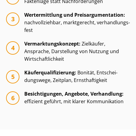
Faktenlage statt Nachforderungen
Wertermittlung und Preisar­gu­men­ta­ti­on:
nachvollziehbar, marktgerecht, ver­hand­lungs­
fest
Ver­mark­tungs­kon­zept:
Zielkäufer,
Ansprache, Darstellung von Nutzung und
Wirt­schaft­lich­keit
Käu­fer­qua­li­fi­zie­rung:
Bonität, Ent­schei­
dungs­we­ge, Zeitplan, Ernsthaftigkeit
Besichtigungen, Angebote, Verhandlung:
effizient geführt, mit klarer Kommunikation