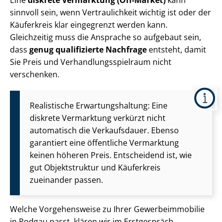
Eine
diskrete Vermarktung (Off-Market)
kann
sinnvoll sein, wenn Vertraulichkeit wichtig ist oder der
Käuferkreis klar eingegrenzt werden kann.
Gleichzeitig muss die Ansprache so aufgebaut sein,
dass
genug qualifizierte Nachfrage
entsteht, damit
Sie Preis und Ver­hand­lungs­spiel­raum nicht
verschenken.
Realistische Er­war­tungs­hal­tung: Eine
diskrete Vermarktung verkürzt nicht
automatisch die Verkaufsdauer. Ebenso
garantiert eine öffentliche Vermarktung
keinen höheren Preis. Entscheidend ist, wie
gut Objektstruktur und Käuferkreis
zueinander passen.
Welche Vorgehensweise zu Ihrer Ge­wer­be­im­mo­bi­lie
in Rodgau passt, klären wir im Erstgespräch.