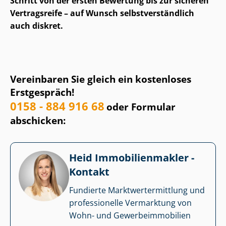
Schritt von der ersten Bewertung bis zur sicheren
Vertragsreife – auf Wunsch selbst­ver­ständ­lich
auch diskret.
Vereinbaren Sie gleich ein kostenloses
Erstgespräch!
0158 - 884 916 68
oder Formular
abschicken:
Heid Im­mo­bi­li­en­mak­ler -
Kontakt
Fundierte Markt­wert­ermitt­lung und
professionelle Vermarktung von
Wohn- und Ge­wer­be­im­mo­bi­li­en