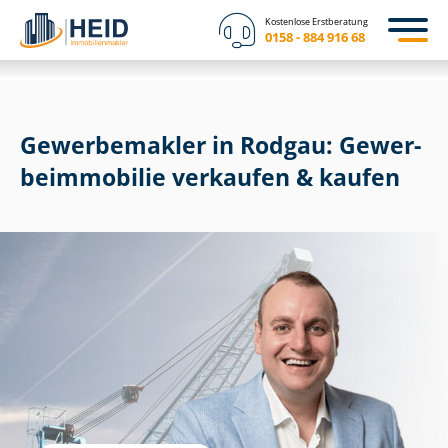
Kostenlose Erstberatung
0158 - 884 916 68
Gewerbemakler in Rodgau: Ge­wer­
be­im­mo­bi­lie verkaufen & kaufen