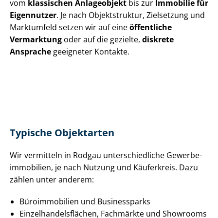
vom
klassischen Anlageobjekt
bis zur
Immobilie für
Eigennutzer
. Je nach Objektstruktur, Zielsetzung und
Marktumfeld setzen wir auf eine
öffentliche
Vermarktung
oder auf die gezielte,
diskrete
Ansprache
geeigneter Kontakte.
Typische Objektarten
Wir vermitteln in Rodgau un­ter­schied­li­che Ge­wer­be­
im­mo­bi­li­en, je nach Nutzung und Käuferkreis. Dazu
zählen unter anderem:
Büroimmobilien und Businessparks
Ein­zel­han­dels­flä­chen, Fachmärkte und Showrooms