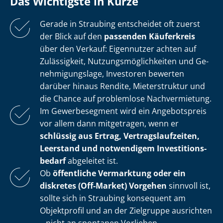
Das Wichtigste in Kürze
Gerade in Straubing entscheidet oft zuerst
der Blick auf den
passenden Käuferkreis
über den Verkauf: Eigennutzer achten auf
Zulässigkeit, Nut­zungs­mög­lich­kei­ten und Ge­
neh­mi­gungs­la­ge, Investoren bewerten
darüber hinaus Rendite, Mieterstruktur und
die Chance auf problemlose Nachvermietung.
Im Gewerbesegment wird ein Angebotspreis
vor allem dann mitgetragen, wenn er
schlüssig aus Ertrag, Ver­trags­lauf­zei­ten,
Leerstand und notwendigem In­ves­ti­ti­ons­
be­darf
abgeleitet ist.
Ob
öffentliche Vermarktung oder ein
diskretes (Off-Market) Vorgehen
sinnvoll ist,
sollte sich in Straubing konsequent am
Objektprofil und an der Zielgruppe ausrichten