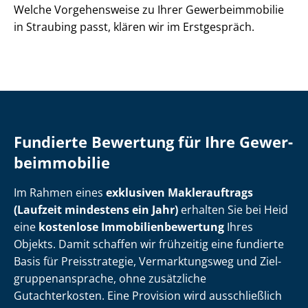
Welche Vorgehensweise zu Ihrer Ge­wer­be­im­mo­bi­lie
in Straubing passt, klären wir im Erstgespräch.
Fundierte Bewertung für Ihre Ge­wer­
be­im­mo­bi­lie
Im Rahmen eines
exklusiven Maklerauftrags
(Laufzeit mindestens ein Jahr)
erhalten Sie bei Heid
eine
kostenlose Im­mo­bi­li­en­be­wer­tung
Ihres
Objekts. Damit schaffen wir frühzeitig eine fundierte
Basis für Preisstrategie, Vermarktungsweg und Ziel­
grup­pen­an­spra­che, ohne zusätzliche
Gutachterkosten. Eine Provision wird ausschließlich