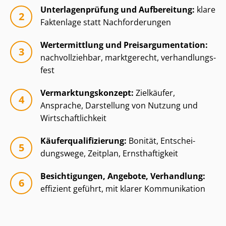
Un­ter­la­gen­prü­fung und Aufbereitung:
klare
Faktenlage statt Nachforderungen
Wertermittlung und Preisar­gu­men­ta­ti­on:
nachvollziehbar, marktgerecht, ver­hand­lungs­
fest
Ver­mark­tungs­kon­zept:
Zielkäufer,
Ansprache, Darstellung von Nutzung und
Wirt­schaft­lich­keit
Käu­fer­qua­li­fi­zie­rung:
Bonität, Ent­schei­
dungs­we­ge, Zeitplan, Ernsthaftigkeit
Besichtigungen, Angebote, Verhandlung:
effizient geführt, mit klarer Kommunikation