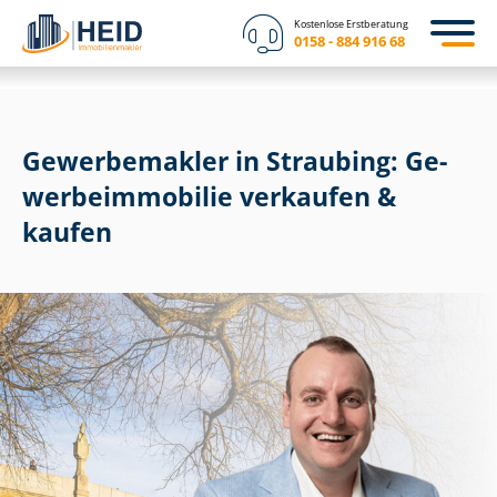
Kostenlose Erstberatung
0158 - 884 916 68
Gewerbemakler in Straubing: Ge­
wer­be­im­mo­bi­lie verkaufen &
kaufen