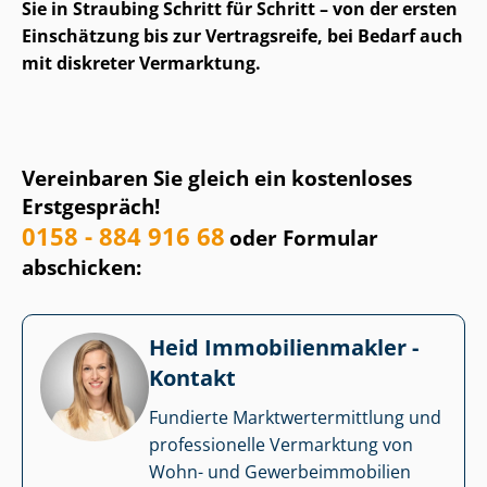
Sie in Straubing Schritt für Schritt – von der ersten
Einschätzung bis zur Vertragsreife, bei Bedarf auch
mit diskreter Vermarktung.
Vereinbaren Sie gleich ein kostenloses
Erstgespräch!
0158 - 884 916 68
oder Formular
abschicken:
Heid Im­mo­bi­li­en­mak­ler -
Kontakt
Fundierte Markt­wert­ermitt­lung und
professionelle Vermarktung von
Wohn- und Ge­wer­be­im­mo­bi­li­en