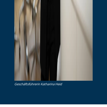
Ge­schäfts­füh­re­rin Katharina Heid