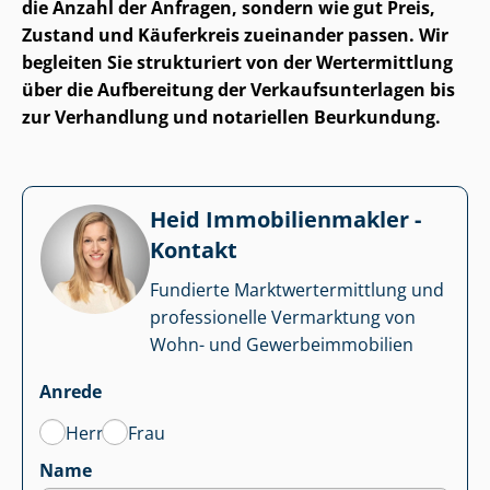
die Anzahl der Anfragen, sondern wie gut Preis,
Zustand und Käuferkreis zueinander passen. Wir
begleiten Sie strukturiert von der Wertermittlung
über die Aufbereitung der Ver­kaufs­un­ter­la­gen bis
zur Verhandlung und notariellen Beurkundung.
Heid Im­mo­bi­li­en­mak­ler -
Kontakt
Fundierte Markt­wert­ermitt­lung und
professionelle Vermarktung von
Wohn- und Ge­wer­be­im­mo­bi­li­en
Anrede
Herr
Frau
Name