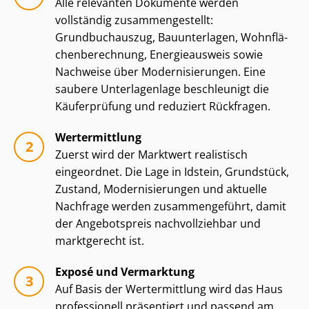
Alle relevanten Dokumente werden
vollständig zu­sam­men­ge­stellt:
Grundbuchauszug, Bauunterlagen, Wohn­flä­
chen­be­rech­nung, Energieausweis sowie
Nachweise über Mo­der­ni­sie­run­gen. Eine
saubere Unterlagenlage beschleunigt die
Käuferprüfung und reduziert Rückfragen.
Wertermittlung
Zuerst wird der Marktwert realistisch
eingeordnet. Die Lage in Idstein, Grundstück,
Zustand, Mo­der­ni­sie­run­gen und aktuelle
Nachfrage werden zusammengeführt, damit
der Angebotspreis nachvollziehbar und
marktgerecht ist.
Exposé und Vermarktung
Auf Basis der Wertermittlung wird das Haus
professionell präsentiert und passend am