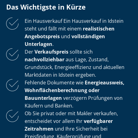
Das Wichtigste in Kürze
Ein Hausverkauf Ein Hausverkauf in Idstein
steht und fällt mit einem
realistischen
Angebotspreis
und
vollständigen
Unterlagen
.
Der
Verkaufspreis
sollte sich
nachvollziehbar
aus Lage, Zustand,
Grundstück, En­er­gie­ef­fi­zi­enz und aktuellen
Marktdaten in Idstein ergeben.
Fehlende Dokumente wie
Energieausweis,
Wohn­flä­chen­be­rech­nung oder
Bauunterlagen
verzögern Prüfungen von
Käufern und Banken.
Ob Sie privat oder mit Makler verkaufen,
entscheidet vor allem Ihr
verfügbarer
Zeitrahmen
und Ihre Sicherheit bei
Preisfindung, Käuferprüfung und