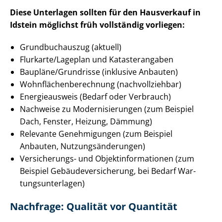
Diese Unterlagen sollten für den Hausverkauf in
Idstein möglichst früh vollständig vorliegen:
Grundbuchauszug (aktuell)
Flurkarte/Lageplan und Katasterangaben
Baupläne/Grundrisse (inklusive Anbauten)
Wohn­flä­chen­be­rech­nung (nachvollziehbar)
Energieausweis (Bedarf oder Verbrauch)
Nachweise zu Mo­der­ni­sie­run­gen (zum Beispiel
Dach, Fenster, Heizung, Dämmung)
Relevante Genehmigungen (zum Beispiel
Anbauten, Nut­zungs­än­de­run­gen)
Versicherungs- und Ob­jekt­in­for­ma­tio­nen (zum
Beispiel Ge­bäu­de­ver­si­che­rung, bei Bedarf War­
tungs­un­ter­la­gen)
Nachfrage: Qualität vor Quantität