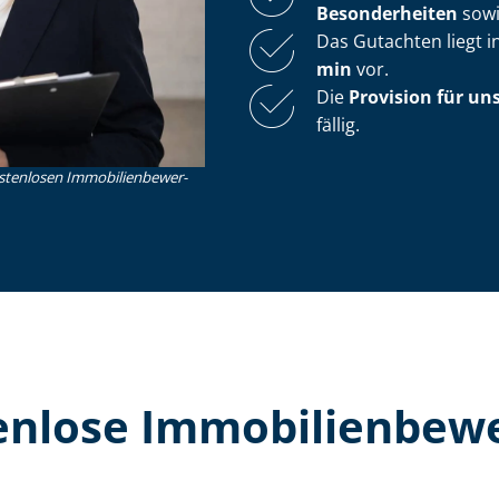
Besonderheiten
sow
Das Gutachten liegt i
min
vor.
Die
Provision für un
fällig.
nlosen Im­mo­bi­li­en­be­wer­
lose Im­mo­bi­li­en­be­w