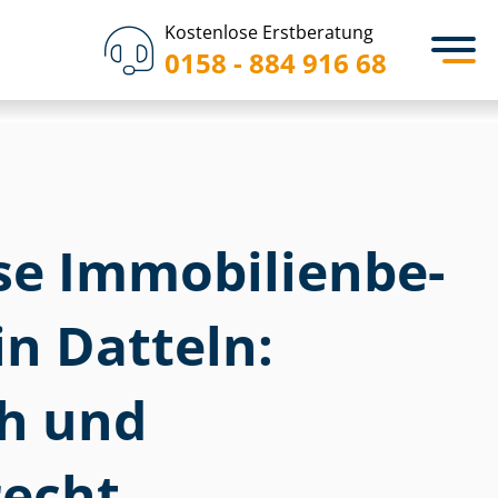
Kostenlose Erstberatung
0158 - 884 916 68
 Im­mo­bi­li­en­be­
in Datteln:
ch und
echt