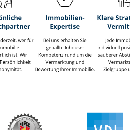
önliche
Immobilien-
Klare Stra
chpartner
Expertise
Vermit
ederzeit, wer für
Bei uns erhalten Sie
Jede Immob
Immobilie
geballte Inhouse-
individuell posi
tlich ist: Wir
Kompetenz rund um die
sauberer Abs
Persönlichkeit
Vermarktung und
Vermarkt
nonymität.
Bewertung Ihrer Immobilie.
Zielgruppe 