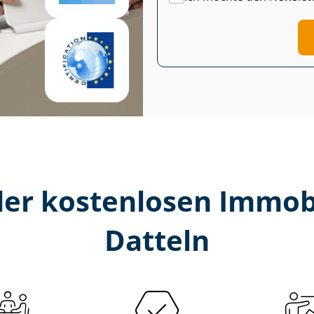
er kostenlosen Im­mo­bi­
Datteln