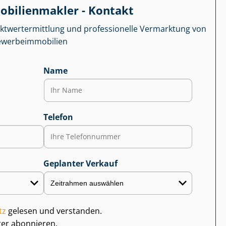
­bi­li­en­mak­ler - Kontakt
kt­wert­ermitt­lung und professionelle Vermarktung von
r­be­im­mo­bi­li­en
Name
Telefon
Geplanter Verkauf
tz
gelesen und verstanden.
ter abonnieren.