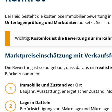
Bei Heid besteht die kostenlose Im­mo­bi­li­en­be­wer­tun
Un­ter­la­gen­prü­fung und Marktdaten
aufsetzt. Sie ist 
Wichtig:
Kostenlos ist die Bewertung nur im Rahm
Markt­preis­ein­schät­zung mit Verkaufs
Die Bewertung ist so aufgebaut, dass daraus ein
realist
Blöcke zusammen:
Immobilie und Zustand vor Ort
Baujahr, Ausstattung, energetischer Zustand, Mo­
Lage in Datteln
Be­rück­sich­ti­gung von Makrolage und Mikrolage.