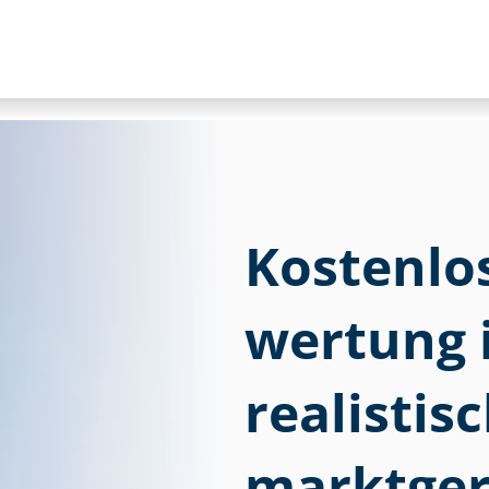
Kostenlose
wer­tung 
realistis
marktger