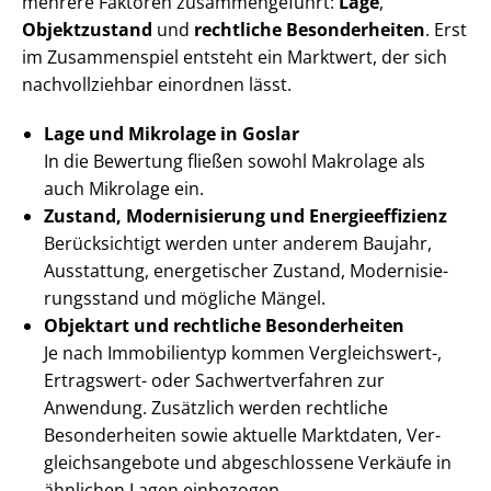
mehrere Faktoren zusammengeführt:
Lage
,
Objektzustand
und
rechtliche Besonderheiten
. Erst
im Zusammenspiel entsteht ein Marktwert, der sich
nachvollziehbar einordnen lässt.
Lage und Mikrolage in Goslar
In die Bewertung fließen sowohl Makrolage als
auch Mikrolage ein.
Zustand, Modernisierung und En­er­gie­ef­fi­zi­enz
Berücksichtigt werden unter anderem Baujahr,
Ausstattung, energetischer Zustand, Mo­der­ni­sie­
rungs­stand und mögliche Mängel.
Objektart und rechtliche Besonderheiten
Je nach Immobilientyp kommen Vergleichswert-,
Ertragswert- oder Sach­wert­ver­fah­ren zur
Anwendung. Zusätzlich werden rechtliche
Besonderheiten sowie aktuelle Marktdaten, Ver­
gleichs­an­ge­bo­te und abgeschlossene Verkäufe in
ähnlichen Lagen einbezogen.