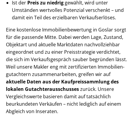
Ist der
Preis zu niedrig
gewählt, wird unter
Umständen wertvolles Potenzial verschenkt – und
damit ein Teil des erzielbaren Verkaufserlöses.
Eine kostenlose Im­mo­bi­li­en­be­wer­tung in Goslar sorgt
für die passende Mitte. Dabei werden Lage, Zustand,
Objektart und aktuelle Marktdaten nachvollziehbar
eingeordnet und zu einer Preisstrategie verdichtet,
die sich im Ver­kaufs­ge­spräch sauber begründen lässt.
Weil unsere Makler eng mit zertifizierten Im­mo­bi­li­en­
gut­ach­tern zu­sam­men­ar­bei­ten, greifen wir auf
aktuelle Daten aus der Kauf­preis­samm­lung des
lokalen Gut­ach­ter­aus­schus­ses
zurück. Unsere
Vergleichswerte basieren damit auf tatsächlich
beurkundeten Verkäufen – nicht lediglich auf einem
Abgleich von Inseraten.