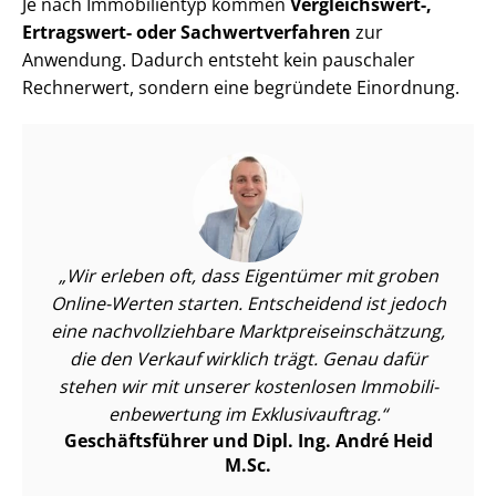
Je nach Immobilientyp kommen
Vergleichswert-,
Ertragswert- oder Sach­wert­ver­fah­ren
zur
Anwendung. Dadurch entsteht kein pauschaler
Rechnerwert, sondern eine begründete Einordnung.
Wir erleben oft, dass Eigentümer mit groben
Online-Werten starten. Entscheidend ist jedoch
eine nach­voll­zieh­ba­re Markt­preis­ein­schät­zung,
die den Verkauf wirklich trägt. Genau dafür
stehen wir mit unserer kostenlosen Im­mo­bi­li­
en­be­wer­tung im Exklusivauftrag.
Geschäftsführer und Dipl. Ing. André Heid
M.Sc.