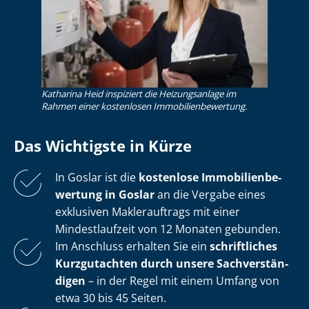
Katharina Heid inspiziert die Heizungsanlage im
Rahmen einer kostenlosen Im­mo­bi­li­en­be­wer­tung.
Das Wichtigste in Kürze
In Goslar ist die
kostenlose
Im­mo­bi­li­en­be­
wer­tung in Goslar
an die Vergabe eines
exklusiven Maklerauftrags mit einer
Mindestlaufzeit von 12 Monaten gebunden.
Im Anschluss erhalten Sie ein
schriftliches
Kurzgutachten durch unsere Sach­ver­stän­
di­gen
– in der Regel mit einem Umfang von
etwa 30 bis 45 Seiten.