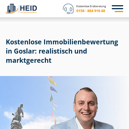
Kostenlose Erstberatung
0158 - 884 916 68
Kostenlose Im­mo­bi­li­en­be­wer­tung
in Goslar: realistisch und
marktgerecht