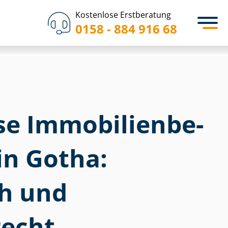
Kostenlose Erstberatung
0158 - 884 916 68
 Im­mo­bi­li­en­be­
in Gotha:
ch und
echt