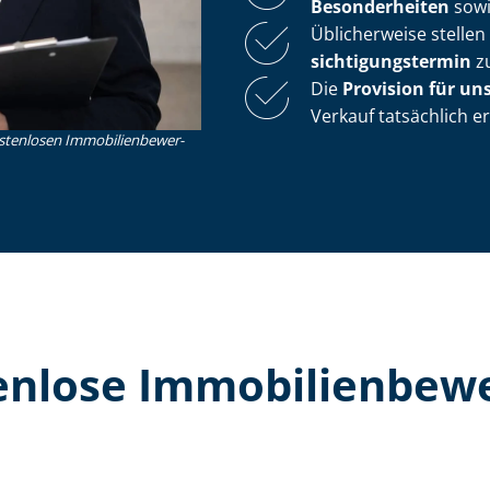
Besonderheiten
sow
Üblicherweise stelle
sich­ti­gungs­ter­min
zu
Die
Provision für un
Verkauf tatsächlich e
nlosen Im­mo­bi­li­en­be­wer­
lose Im­mo­bi­li­en­be­w