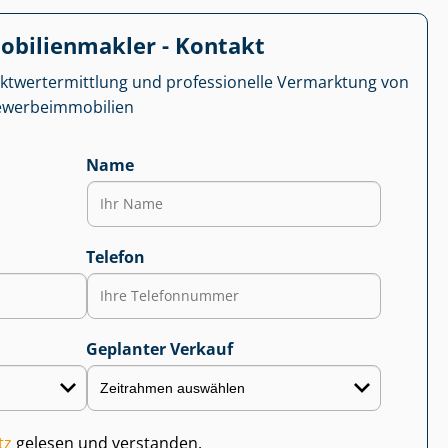
­bi­li­en­mak­ler - Kontakt
kt­wert­ermitt­lung und professionelle Vermarktung von
r­be­im­mo­bi­li­en
Name
Telefon
Geplanter Verkauf
tz
gelesen und verstanden.