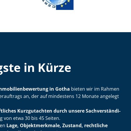
ste in Kürze
m­mo­bi­li­en­be­wer­tung in Gotha
bieten wir im Rahmen
lerauftrags an, der auf mindestens 12 Monate angelegt
ftliches Kurzgutachten durch unsere Sach­ver­stän­di­
von etwa 30 bis 45 Seiten.
ßen
Lage, Objektmerkmale, Zustand, rechtliche