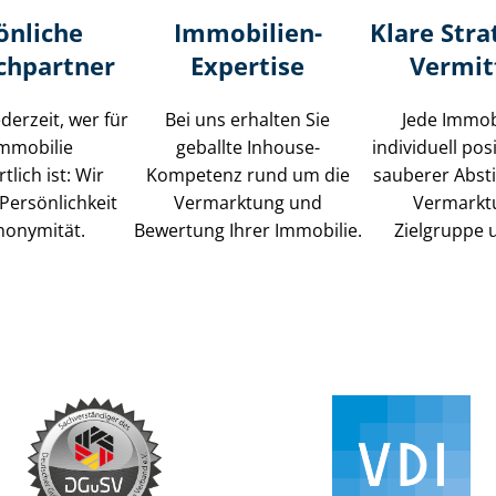
önliche
Immobilien-
Klare Stra
chpartner
Expertise
Vermit
ederzeit, wer für
Bei uns erhalten Sie
Jede Immob
Immobilie
geballte Inhouse-
individuell posi
tlich ist: Wir
Kompetenz rund um die
sauberer Abs
Persönlichkeit
Vermarktung und
Vermarkt
nonymität.
Bewertung Ihrer Immobilie.
Zielgruppe 