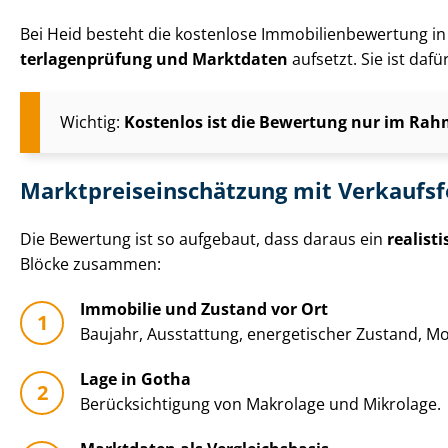
Bei Heid besteht die kostenlose Im­mo­bi­li­en­be­wer­tun
ter­la­gen­prü­fung und Marktdaten
aufsetzt. Sie ist daf
Wichtig:
Kostenlos ist die Bewertung nur im Rahm
Markt­preis­ein­schät­zung mit Verkaufs
Die Bewertung ist so aufgebaut, dass daraus ein
realist
Blöcke zusammen:
Immobilie und Zustand vor Ort
Baujahr, Ausstattung, energetischer Zustand, Mo­
Lage in Gotha
Be­rück­sich­ti­gung von Makrolage und Mikrolage.