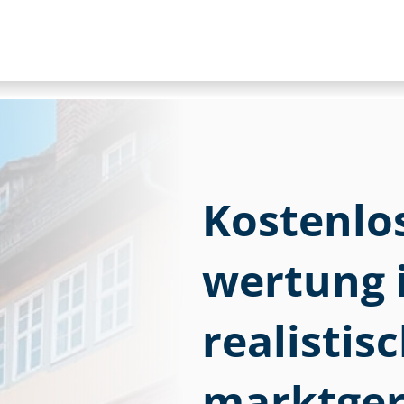
Kostenlose
wer­tung 
realistis
marktger