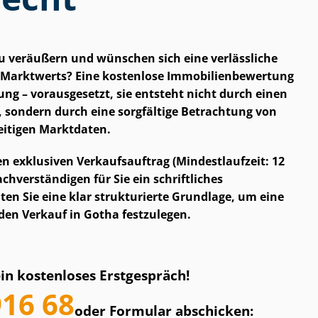
zu veräußern und wünschen sich eine verlässliche
arktwerts? Eine kostenlose Im­mo­bi­li­en­be­wer­tung
ung – vorausgesetzt, sie entsteht nicht durch einen
 sondern durch eine sorgfältige Betrachtung von
eitigen Marktdaten.
nen exklusiven Verkaufsauftrag (Mindestlaufzeit: 12
h­ver­stän­di­gen für Sie ein schriftliches
en Sie eine klar strukturierte Grundlage, um eine
 den Verkauf in Gotha festzulegen.
ein kostenloses Erstgespräch!
916 68
oder Formular abschicken: