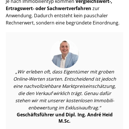
Je nach Immobilientyp kommen
Vergleichswert-,
Ertragswert- oder Sach­wert­ver­fah­ren
zur
Anwendung. Dadurch entsteht kein pauschaler
Rechnerwert, sondern eine begründete Einordnung.
Wir erleben oft, dass Eigentümer mit groben
Online-Werten starten. Entscheidend ist jedoch
eine nach­voll­zieh­ba­re Markt­preis­ein­schät­zung,
die den Verkauf wirklich trägt. Genau dafür
stehen wir mit unserer kostenlosen Im­mo­bi­li­
en­be­wer­tung im Exklusivauftrag.
Geschäftsführer und Dipl. Ing. André Heid
M.Sc.