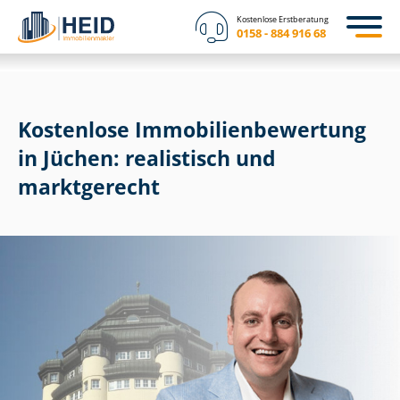
Kostenlose Erstberatung
0158 - 884 916 68
Kostenlose Im­mo­bi­li­en­be­wer­tung
in Jüchen: realistisch und
marktgerecht