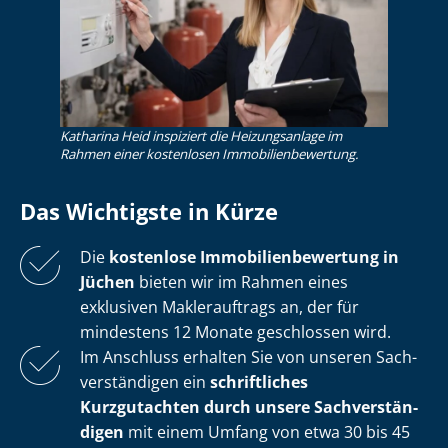
Katharina Heid inspiziert die Heizungsanlage im
Rahmen einer kostenlosen Im­mo­bi­li­en­be­wer­tung.
Das Wichtigste in Kürze
Die
kostenlose
Im­mo­bi­li­en­be­wer­tung in
Jüchen
bieten wir im Rahmen eines
exklusiven Maklerauftrags an, der für
mindestens 12 Monate geschlossen wird.
Im Anschluss erhalten Sie von unseren Sach­
ver­stän­di­gen ein
schriftliches
Kurzgutachten durch unsere Sach­ver­stän­
di­gen
mit einem Umfang von etwa 30 bis 45