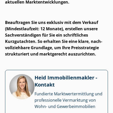
aktuellen Markt­ent­wick­lun­gen.
Beauftragen Sie uns exklusiv mit dem Verkauf
(Mindestlaufzeit: 12 Monate), erstellen unsere
Sach­ver­stän­di­gen für Sie ein schriftliches
Kurzgutachten. So erhalten Sie eine klare, nach­
voll­zieh­ba­re Grundlage, um Ihre Preisstrategie
strukturiert und marktgerecht auszurichten.
Heid Im­mo­bi­li­en­mak­ler -
Kontakt
Fundierte Markt­wert­ermitt­lung und
professionelle Vermarktung von
Wohn- und Ge­wer­be­im­mo­bi­li­en