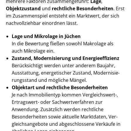
mehrere Faktoren zusammengeführt:
Lage
,
Objektzustand
und
rechtliche Besonderheiten
. Erst
im Zusammenspiel entsteht ein Marktwert, der sich
nachvollziehbar einordnen lässt.
Lage und Mikrolage in Jüchen
In die Bewertung fließen sowohl Makrolage als
auch Mikrolage ein.
Zustand, Modernisierung und En­er­gie­ef­fi­zi­enz
Berücksichtigt werden unter anderem Baujahr,
Ausstattung, energetischer Zustand, Mo­der­ni­sie­
rungs­stand und mögliche Mängel.
Objektart und rechtliche Besonderheiten
Je nach Immobilientyp kommen Vergleichswert-,
Ertragswert- oder Sach­wert­ver­fah­ren zur
Anwendung. Zusätzlich werden rechtliche
Besonderheiten sowie aktuelle Marktdaten, Ver­
gleichs­an­ge­bo­te und abgeschlossene Verkäufe in