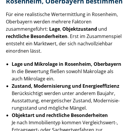
Rosenheim, Oberbayern bestimmen
Für eine realistische Wertermittlung in Rosenheim,
Oberbayern werden mehrere Faktoren
zusammengeführt:
Lage
,
Objektzustand
und
rechtliche Besonderheiten
. Erst im Zusammenspiel
entsteht ein Marktwert, der sich nachvollziehbar
einordnen lässt.
Lage und Mikrolage in Rosenheim, Oberbayern
In die Bewertung fließen sowohl Makrolage als
auch Mikrolage ein.
Zustand, Modernisierung und En­er­gie­ef­fi­zi­enz
Berücksichtigt werden unter anderem Baujahr,
Ausstattung, energetischer Zustand, Mo­der­ni­sie­
rungs­stand und mögliche Mängel.
Objektart und rechtliche Besonderheiten
Je nach Immobilientyp kommen Vergleichswert-,
Ertragswert- oder Sach­wert­ver­fah­ren zur