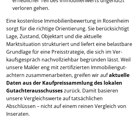
erheblicher Teil des Immobilienwerts ungenutzt
verloren gehen.
Eine kostenlose Im­mo­bi­li­en­be­wer­tung in Rosenheim
sorgt für die richtige Orientierung. Sie berücksichtigt
Lage, Zustand, Objektart und die aktuelle
Marktsituation strukturiert und liefert eine belastbare
Grundlage für eine Preisstrategie, die sich im Ver­
kaufs­ge­spräch nachvollziehbar begründen lässt. Weil
unsere Makler eng mit zertifizierten Im­mo­bi­li­en­gut­
ach­tern zu­sam­men­ar­bei­ten, greifen wir auf
aktuelle
Daten aus der Kauf­preis­samm­lung des lokalen
Gut­ach­ter­aus­schus­ses
zurück. Damit basieren
unsere Vergleichswerte auf tatsächlichen
Abschlüssen – nicht auf einem reinen Vergleich von
Inseraten.