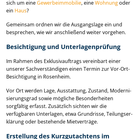
sich um eine
Ge­wer­be­im­mo­bi­lie
, eine
Wohnung
oder
ein
Haus
?
Gemeinsam ordnen wir die Ausgangslage ein und
besprechen, wie wir anschließend weiter vorgehen.
Besichtigung und Un­ter­la­gen­prü­fung
Im Rahmen des Ex­klu­siv­auf­trags vereinbart einer
unserer Sach­ver­stän­di­gen einen Termin zur Vor-Ort-
Besichtigung in Rosenheim.
Vor Ort werden Lage, Ausstattung, Zustand, Mo­der­ni­
sie­rungs­grad sowie mögliche Besonderheiten
sorgfältig erfasst. Zusätzlich sichten wir die
verfügbaren Unterlagen, etwa Grundrisse, Tei­lungs­er­
klä­rung oder bestehende Mietverträge.
Erstellung des Kurzgutachtens im