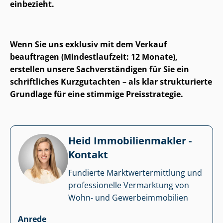
einbezieht.
Wenn Sie uns exklusiv mit dem Verkauf
beauftragen (Mindestlaufzeit: 12 Monate),
erstellen unsere Sach­ver­stän­di­gen für Sie ein
schriftliches Kurzgutachten – als klar strukturierte
Grundlage für eine stimmige Preisstrategie.
Heid Im­mo­bi­li­en­mak­ler -
Kontakt
Fundierte Markt­wert­ermitt­lung und
professionelle Vermarktung von
Wohn- und Ge­wer­be­im­mo­bi­li­en
Anrede