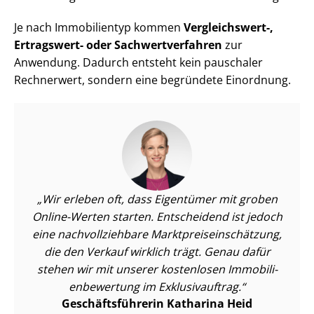
Je nach Immobilientyp kommen
Vergleichswert-,
Ertragswert- oder Sach­wert­ver­fah­ren
zur
Anwendung. Dadurch entsteht kein pauschaler
Rechnerwert, sondern eine begründete Einordnung.
Wir erleben oft, dass Eigentümer mit groben
Online-Werten starten. Entscheidend ist jedoch
eine nach­voll­zieh­ba­re Markt­preis­ein­schät­zung,
die den Verkauf wirklich trägt. Genau dafür
stehen wir mit unserer kostenlosen Im­mo­bi­li­
en­be­wer­tung im Exklusivauftrag.
Ge­schäfts­füh­re­rin Katharina Heid