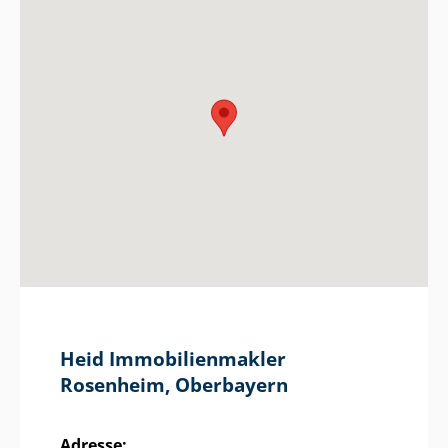
Heid Im­mo­bi­li­en­mak­ler
Rosenheim, Oberbayern
Adresse: