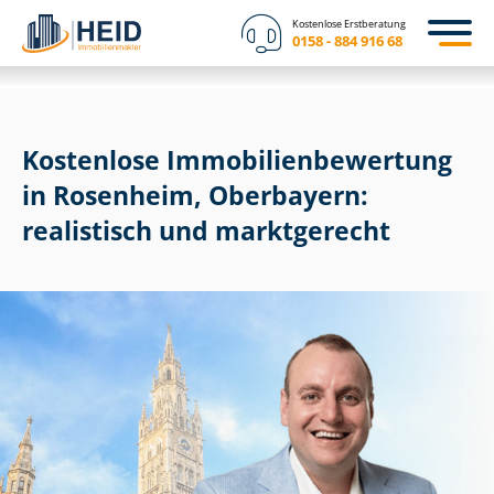
Kostenlose Erstberatung
0158 - 884 916 68
Kostenlose Im­mo­bi­li­en­be­wer­tung
in Rosenheim, Oberbayern:
realistisch und marktgerecht