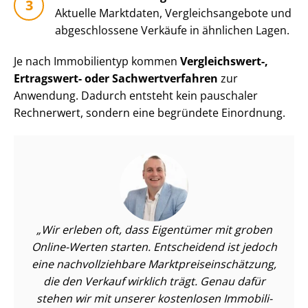
Aktuelle Marktdaten, Ver­gleichs­an­ge­bo­te und
abgeschlossene Verkäufe in ähnlichen Lagen.
Je nach Immobilientyp kommen
Vergleichswert-,
Ertragswert- oder Sach­wert­ver­fah­ren
zur
Anwendung. Dadurch entsteht kein pauschaler
Rechnerwert, sondern eine begründete Einordnung.
Wir erleben oft, dass Eigentümer mit groben
Online-Werten starten. Entscheidend ist jedoch
eine nach­voll­zieh­ba­re Markt­preis­ein­schät­zung,
die den Verkauf wirklich trägt. Genau dafür
stehen wir mit unserer kostenlosen Im­mo­bi­li­