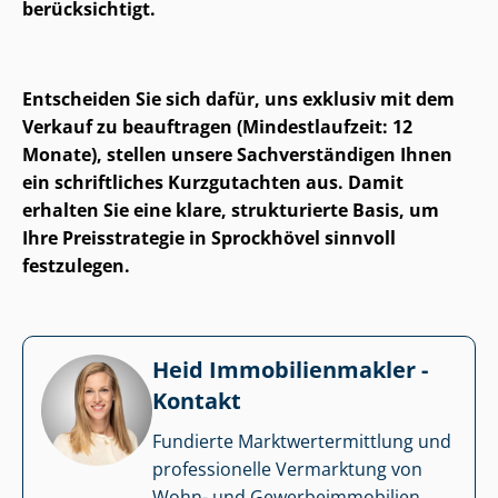
berücksichtigt.
Entscheiden Sie sich dafür, uns exklusiv mit dem
Verkauf zu beauftragen (Mindestlaufzeit: 12
Monate), stellen unsere Sach­ver­stän­di­gen Ihnen
ein schriftliches Kurzgutachten aus. Damit
erhalten Sie eine klare, strukturierte Basis, um
Ihre Preisstrategie in Sprockhövel sinnvoll
festzulegen.
Heid Im­mo­bi­li­en­mak­ler -
Kontakt
Fundierte Markt­wert­ermitt­lung und
professionelle Vermarktung von
Wohn- und Ge­wer­be­im­mo­bi­li­en