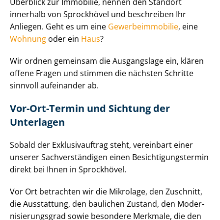
Überblick zur Immobilie, nennen den Standort
innerhalb von Sprockhövel und beschreiben Ihr
Anliegen. Geht es um eine
Ge­wer­be­im­mo­bi­lie
, eine
Wohnung
oder ein
Haus
?
Wir ordnen gemeinsam die Ausgangslage ein, klären
offene Fragen und stimmen die nächsten Schritte
sinnvoll aufeinander ab.
Vor-Ort-Termin und Sichtung der
Unterlagen
Sobald der Exklusivauftrag steht, vereinbart einer
unserer Sach­ver­stän­di­gen einen Be­sich­ti­gungs­ter­min
direkt bei Ihnen in Sprockhövel.
Vor Ort betrachten wir die Mikrolage, den Zuschnitt,
die Ausstattung, den baulichen Zustand, den Mo­der­
ni­sie­rungs­grad sowie besondere Merkmale, die den