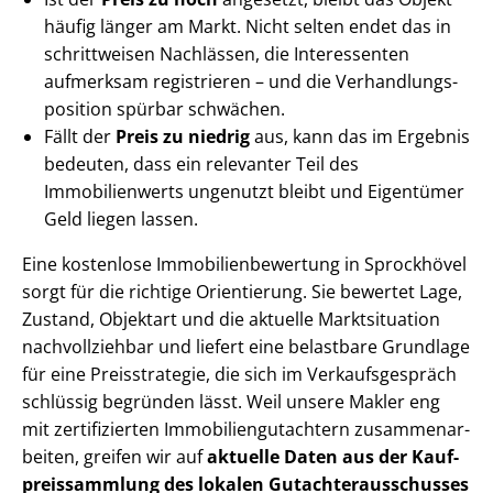
häufig länger am Markt. Nicht selten endet das in
schrittweisen Nachlässen, die Interessenten
aufmerksam registrieren – und die Ver­hand­lungs­
po­si­ti­on spürbar schwächen.
Fällt der
Preis zu niedrig
aus, kann das im Ergebnis
bedeuten, dass ein relevanter Teil des
Immobilienwerts ungenutzt bleibt und Eigentümer
Geld liegen lassen.
Eine kostenlose Im­mo­bi­li­en­be­wer­tung in Sprockhövel
sorgt für die richtige Orientierung. Sie bewertet Lage,
Zustand, Objektart und die aktuelle Marktsituation
nachvollziehbar und liefert eine belastbare Grundlage
für eine Preisstrategie, die sich im Ver­kaufs­ge­spräch
schlüssig begründen lässt. Weil unsere Makler eng
mit zertifizierten Im­mo­bi­li­en­gut­ach­tern zu­sam­men­ar­
bei­ten, greifen wir auf
aktuelle Daten aus der Kauf­
preis­samm­lung des lokalen Gut­ach­ter­aus­schus­ses