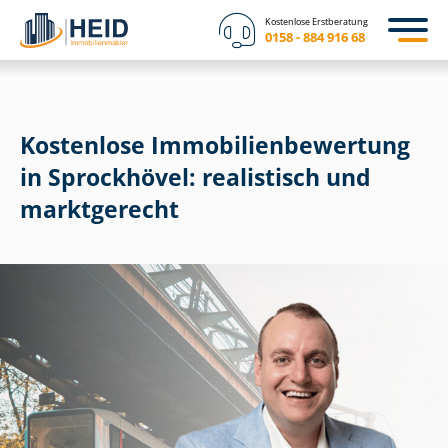
Kostenlose Erstberatung
0158 - 884 916 68
Kostenlose Im­mo­bi­li­en­be­wer­tung
in Sprockhövel: realistisch und
marktgerecht