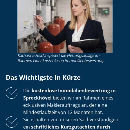
Katharina Heid inspiziert die Heizungsanlage im
Rahmen einer kostenlosen Im­mo­bi­li­en­be­wer­tung.
Das Wichtigste in Kürze
Die
kostenlose
Im­mo­bi­li­en­be­wer­tung in
Sprockhövel
bieten wir im Rahmen eines
exklusiven Maklerauftrags an, der eine
Mindestlaufzeit von 12 Monaten hat.
Sie erhalten von unseren Sach­ver­stän­di­gen
ein
schriftliches Kurzgutachten durch