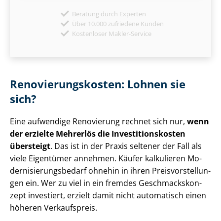
Beratung durch Experten
Über 10.000 zufriedene Kunden
Kostenloser Makler-Service
Re­no­vie­rungs­kos­ten: Lohnen sie
sich?
Eine aufwendige Renovierung rechnet sich nur,
wenn
der erzielte Mehrerlös die In­ves­ti­ti­ons­kos­ten
übersteigt
. Das ist in der Praxis seltener der Fall als
viele Eigentümer annehmen. Käufer kalkulieren Mo­
der­ni­sie­rungs­be­darf ohnehin in ihren Preis­vor­stel­lun­
gen ein. Wer zu viel in ein fremdes Ge­schmacks­kon­
zept investiert, erzielt damit nicht automatisch einen
höheren Verkaufspreis.