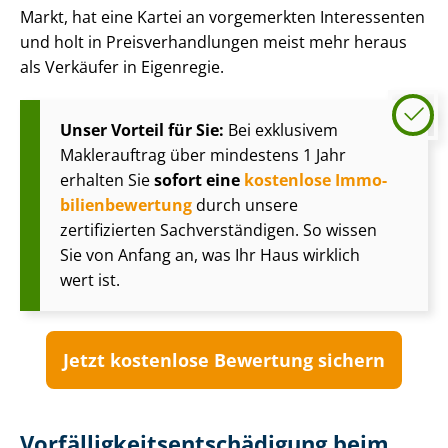
Markt, hat eine Kartei an vorgemerkten Interessenten
und holt in Preis­ver­hand­lun­gen meist mehr heraus
als Verkäufer in Eigenregie.
Unser Vorteil für Sie:
Bei exklusivem
Maklerauftrag über mindestens 1 Jahr
erhalten Sie
sofort eine
kostenlose Im­mo­
bi­li­en­be­wer­tung
durch unsere
zertifizierten Sach­ver­stän­di­gen. So wissen
Sie von Anfang an, was Ihr Haus wirklich
wert ist.
Jetzt kostenlose Bewertung sichern
Vor­fäl­lig­keits­ent­schä­di­gung beim