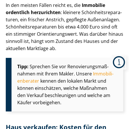
In den meisten Fällen reicht es, die
Immobilie
ordentlich herzurichten
: kleinere Schön­heits­re­pa­ra­
tu­ren, ein frischer Anstrich, gepflegte Außenanlagen.
Schön­heits­re­pa­ra­tu­ren bis etwa 4.000 Euro sind oft
ein stimmiger Ori­en­tie­rungs­wert. Was darüber hinaus
sinnvoll ist, hängt vom Zustand des Hauses und der
aktuellen Marktlage ab.
Tipp:
Sprechen Sie vor Re­no­vie­rungs­maß­
nah­men mit Ihrem Makler. Unsere
Im­mo­bi­li­
en­be­ra­ter
kennen den lokalen Markt und
können einschätzen, welche Maßnahmen
den Verkauf beschleunigen und welche am
Käufer vorbeigehen.
Haus verkaufen: Kosten für den