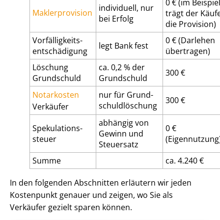
0 € (im Beispie
individuell, nur
Maklerprovision
trägt der Käuf
bei Erfolg
die Provision)
Vor­fäl­lig­keits­
0 € (Darlehen
legt Bank fest
ent­schä­di­gung
übertragen)
Löschung
ca. 0,2 % der
300 €
Grundschuld
Grundschuld
Notarkosten
nur für Grund­
300 €
schuld­lö­schung
Verkäufer
abhängig von
Spe­ku­la­ti­ons­
0 €
Gewinn und
steu­er
(Eigennutzung
Steuersatz
Summe
ca. 4.240 €
In den folgenden Abschnitten erläutern wir jeden
Kostenpunkt genauer und zeigen, wo Sie als
Verkäufer gezielt sparen können.