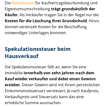
Die
Notarkosten
für Kauf­ver­trags­be­ur­kun­dung und
Ei­gen­tums­um­schrei­bung
trägt grundsätzlich der
Käufer
. Als Verkäufer tragen Sie in der Regel nur die
Kosten für die Löschung Ihrer Grundschuld
. Hinzu
können vereinzelt Kosten für die Beschaffung
notwendiger Unterlagen kommen.
Spe­ku­la­ti­ons­steu­er beim
Hausverkauf
Die Spe­ku­la­ti­ons­steu­er fällt an, wenn Sie eine
Immobilie
innerhalb von zehn Jahren nach dem
Kauf wieder verkaufen und dabei einen Gewinn
erzielen
. Dieser Gewinn wird mit Ihrem persönlichen
Ein­kom­men­steu­er­satz versteuert. Je nach Kaufpreis,
Verkaufspreis und Steuersatz kann das eine
erhebliche Summe ausmachen.