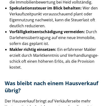
die Im­mo­bi­li­en­be­wer­tung bei Heid vollständig.
Spe­ku­la­ti­ons­steu­er im Blick behalten:
Wer den
Ver­kaufs­zeit­punkt vorausschauend plant oder
Eigennutzung nachweist, kann die Steuerlast oft
deutlich reduzieren.
Vor­fäl­lig­keits­ent­schä­di­gung vermeiden:
Durch
Dar­le­hens­über­tra­gung auf eine neue Immobilie,
sofern das geplant ist.
Makler richtig einsetzen:
Ein erfahrener Makler
erzielt durch Marktkenntnis und Ver­hand­lungs­ge­
schick oft einen höheren Erlös, als die Provision
kostet.
Was bleibt nach einem Hausverkauf
übrig?
Der Hausverkauf bringt auf Verkäuferseite mehr