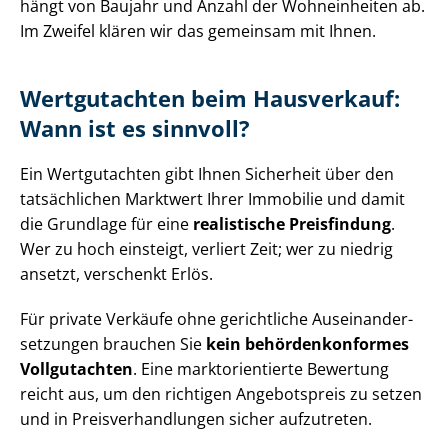
hängt von Baujahr und Anzahl der Wohneinheiten ab.
Im Zweifel klären wir das gemeinsam mit Ihnen.
Wertgutachten beim Hausverkauf:
Wann ist es sinnvoll?
Ein Wertgutachten gibt Ihnen Sicherheit über den
tatsächlichen Marktwert Ihrer Immobilie und damit
die Grundlage für eine
realistische Preisfindung
.
Wer zu hoch einsteigt, verliert Zeit; wer zu niedrig
ansetzt, verschenkt Erlös.
Für private Verkäufe ohne gerichtliche Aus­ein­an­der­
set­zun­gen brauchen Sie
kein be­hör­den­kon­for­mes
Vollgutachten
. Eine markt­ori­en­tier­te Bewertung
reicht aus, um den richtigen Angebotspreis zu setzen
und in Preis­ver­hand­lun­gen sicher aufzutreten.