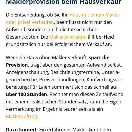
Maklerprovision beim Hausverkauf
Die Entscheidung, ob Sie Ihr
Haus mit einem Makler
oder privat verkaufen
, beeinflusst nicht nur den
Aufwand, sondern auch die tatsächlichen
Gesamtkosten. Die
Maklerprovision
fällt bei Heid
grundsätzlich nur bei erfolgreichem Verkauf an.
Wer sein Haus ohne Makler verkauft,
spart die
Provision
, trägt aber den gesamten Aufwand selbst.
An­zei­gen­schal­tung, Be­sich­ti­gungs­ter­mi­ne, Un­ter­la­
gen­re­cher­che, Preis­ver­hand­lun­gen, Kauf­ver­trags­vor­
be­rei­tung: Für Laien summiert sich das schnell auf
über 100 Stunden
. Rechnet man diesen Zeitaufwand
mit einem realistischen Stundensatz, kann die Ei­gen­
ver­mark­tung im Ergebnis teurer sein als ein
Maklerauftrag
.
Dazu kommt:
Ein erfahrener Makler kennt den