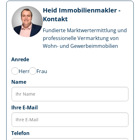
Heid Im­mo­bi­li­en­mak­ler -
Kontakt
Fundierte Markt­wert­ermitt­lung und
professionelle Vermarktung von
Wohn- und Ge­wer­be­im­mo­bi­li­en
Anrede
Herr
Frau
Name
Ihre E-Mail
Telefon