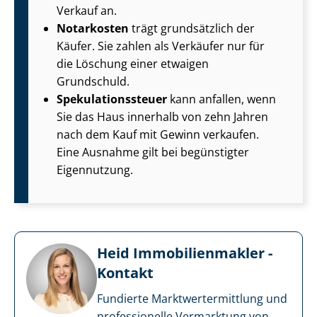
Verkauf an.
Notarkosten
trägt grundsätzlich der
Käufer. Sie zahlen als Verkäufer nur für
die Löschung einer etwaigen
Grundschuld.
Spe­ku­la­ti­ons­steu­er
kann anfallen, wenn
Sie das Haus innerhalb von zehn Jahren
nach dem Kauf mit Gewinn verkaufen.
Eine Ausnahme gilt bei begünstigter
Eigennutzung.
Heid Im­mo­bi­li­en­mak­ler -
Kontakt
Fundierte Markt­wert­ermitt­lung und
professionelle Vermarktung von