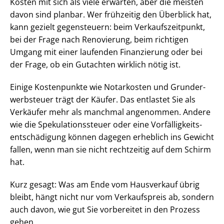
Kosten mit sich als viele erwarten, aber die meisten
davon sind planbar. Wer frühzeitig den Überblick hat,
kann gezielt gegensteuern: beim Ver­kaufs­zeit­punkt,
bei der Frage nach Renovierung, beim richtigen
Umgang mit einer laufenden Finanzierung oder bei
der Frage, ob ein Gutachten wirklich nötig ist.
Einige Kostenpunkte wie Notarkosten und Grund­er­
werb­steu­er trägt der Käufer. Das entlastet Sie als
Verkäufer mehr als manchmal angenommen. Andere
wie die Spe­ku­la­ti­ons­steu­er oder eine Vor­fäl­lig­keits­
ent­schä­di­gung können dagegen erheblich ins Gewicht
fallen, wenn man sie nicht rechtzeitig auf dem Schirm
hat.
Kurz gesagt: Was am Ende vom Hausverkauf übrig
bleibt, hängt nicht nur vom Verkaufspreis ab, sondern
auch davon, wie gut Sie vorbereitet in den Prozess
gehen.