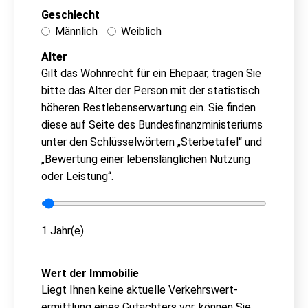
Geschlecht
Männlich
Weiblich
Alter
Gilt das Wohnrecht für ein Ehepaar, tragen Sie
bitte das Alter der Person mit der statistisch
höheren Rest­le­bens­er­war­tung ein. Sie finden
diese auf Seite des Bun­des­fi­nanz­mi­nis­te­ri­ums
unter den Schlüs­sel­wör­tern „Sterbetafel“ und
„Bewertung einer le­bens­läng­li­chen Nutzung
oder Leistung“.
1 Jahr(e)
Wert der Immobilie
Liegt Ihnen keine aktuelle Ver­kehrs­wert­
ermitt­lung eines Gutachters vor, können Sie