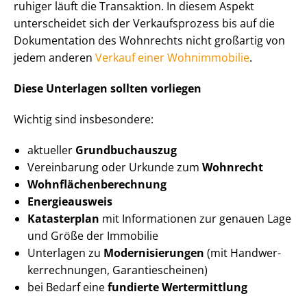
ruhiger läuft die Transaktion. In diesem Aspekt
unterscheidet sich der Verkaufsprozess bis auf die
Dokumentation des Wohnrechts nicht großartig von
jedem anderen
Verkauf einer Wohnimmobilie
.
Diese Unterlagen sollten vorliegen
Wichtig sind insbesondere:
aktueller
Grundbuchauszug
Vereinbarung oder Urkunde zum
Wohnrecht
Wohn­flä­chen­be­rech­nung
Energieausweis
Katasterplan
mit Informationen zur genauen Lage
und Größe der Immobilie
Unterlagen zu
Mo­der­ni­sie­run­gen
(mit Hand­wer­
ker­rech­nun­gen, Ga­ran­tie­schei­nen)
bei Bedarf eine
fundierte Wertermittlung