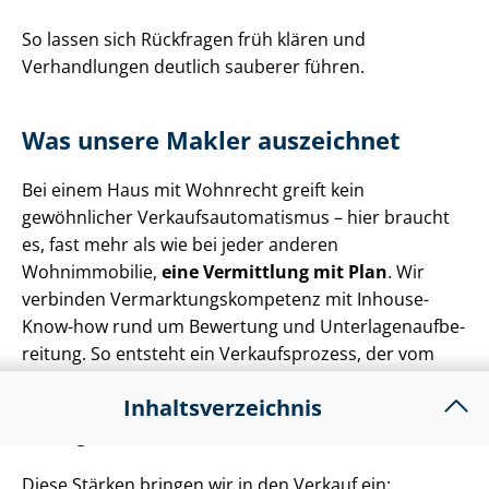
So lassen sich Rückfragen früh klären und
Verhandlungen deutlich sauberer führen.
Was unsere Makler auszeichnet
Bei einem Haus mit Wohnrecht greift kein
gewöhnlicher Ver­kaufs­au­to­ma­tis­mus – hier braucht
es, fast mehr als wie bei jeder anderen
Wohnimmobilie,
eine Vermittlung mit Plan
. Wir
verbinden Ver­mark­tungs­kom­pe­tenz mit Inhouse-
Know-how rund um Bewertung und Un­ter­la­gen­auf­be­
rei­tung. So entsteht ein Verkaufsprozess, der vom
ersten Gespräch bis zum Notartermin auf ein Ziel
In­halts­ver­zeich­nis
ausgerichtet ist:
Ihre Immobilie zu einem
marktgerechten Preis zu vermitteln
.
1.
Worauf es beim Hausverkauf mit Wohnrecht
Diese Stärken bringen wir in den Verkauf ein: