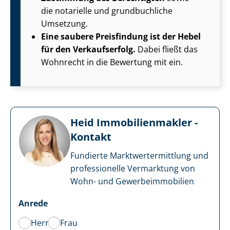
die notarielle und grundbuchliche
Umsetzung.
Eine saubere Preisfindung ist der Hebel
für den Verkaufserfolg.
Dabei fließt das
Wohnrecht in die Bewertung mit ein.
Heid Im­mo­bi­li­en­mak­ler -
Kontakt
Fundierte Markt­wert­ermitt­lung und
professionelle Vermarktung von
Wohn- und Ge­wer­be­im­mo­bi­li­en
Anrede
Herr
Frau