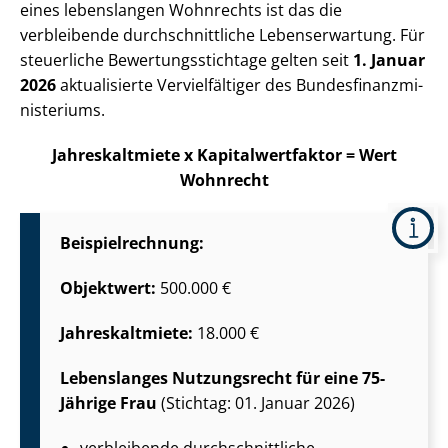
eines lebenslangen Wohnrechts ist das die
verbleibende durch­schnitt­li­che Lebenserwartung. Für
steuerliche Be­wer­tungs­stich­ta­ge gelten seit
1. Januar
2026
aktualisierte Vervielfältiger des Bun­des­fi­nanz­mi­
nis­te­ri­ums.
Jahreskaltmiete x Ka­pi­tal­wert­fak­tor = Wert
Wohnrecht
Bei­spiel­rech­nung:
Objektwert:
500.000 €
Jahreskaltmiete:
18.000 €
Lebenslanges Nutzungsrecht für eine 75-
Jährige Frau
(Stichtag: 01. Januar 2026)