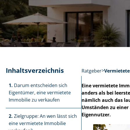
In­halts­ver­zeich­nis
Ratgeber
Vermietete
1.
Darum entscheiden sich
Eine vermietete Immob
Eigentümer, eine vermietete
anders als bei leer
Immobilie zu verkaufen
nämlich auch das la
Umständen zu einer 
Eigennutzer.
2.
Zielgruppe: An wen lässt sich
eine vermietete Immobilie