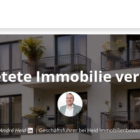
tete Immobilie ve
André Heid
| Geschäftsführer bei Heid Im­mo­bi­li­en­be­we