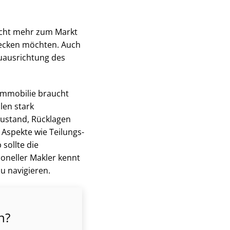
cht mehr zum Markt
ecken möchten. Auch
Neuausrichtung des
 Immobilie braucht
len stark
Zustand, Rücklagen
 Aspekte wie Tei­lungs­
 sollte die
ioneller Makler kennt
zu navigieren.
n?