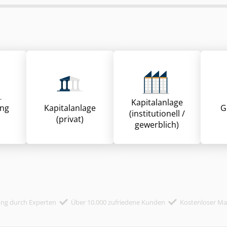
Kapitalanlage
ung
Kapitalanlage
G
(institutionell /
(privat)
gewerblich)
ung durch Experten
Über 10.000 zufriedene Kunden
Kostenloser Mak