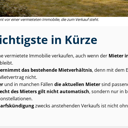
nt vor einer vermieteten Immobilie, die zum Verkauf steht.
chtigste in Kürze
ne vermietete Immobilie verkaufen, auch wenn der
Mieter 
leibt.
ernimmt das bestehende Mietverhältnis
, denn mit dem Ei
Mietvertrag nicht.
er
und in manchen Fällen
die aktuellen Mieter
sind passen
cht des Mieters gilt nicht automatisch
, sondern nur in
onstellationen.
darfs­kün­di­gung
zwecks anstehenden Verkaufs ist nicht ohn