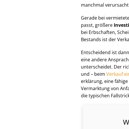
manchmal verursacht d
Gerade bei vermieteten
passt, größere
Invest
bei Erbschaften, Schei
Bestands ist der Verka
Entscheidend ist dann
eine andere Ansprache 
unterscheidet. Der ri
und – beim
Verkauf e
er­klä­rung, eine fähig
Vermarktung von Anfan
die typischen Fallstri
W