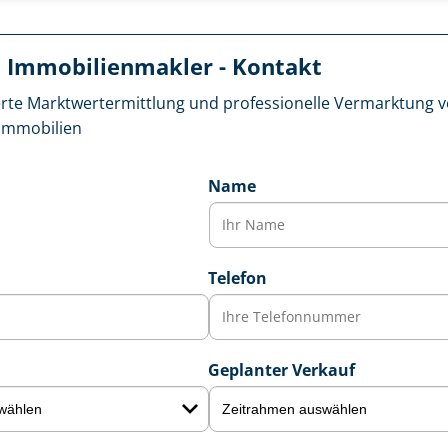
 Im­mo­bi­li­en­mak­ler - Kontakt
rte Markt­wert­ermitt­lung und professionelle Vermarktung
im­mo­bi­li­en
Name
Telefon
Geplanter Verkauf