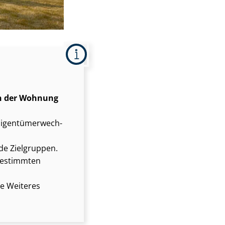
in der Wohnung
­gen­tü­mer­wech­
de Zielgruppen.
 bestimmten
e Weiteres