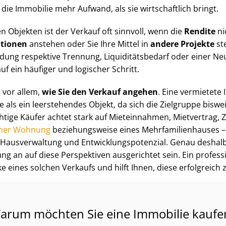
ie Immobilie mehr Aufwand, als sie wirtschaftlich bringt.
 Objekten ist der Verkauf oft sinnvoll, wenn die
Rendite
ni
itionen
anstehen oder Sie Ihre Mittel in
andere Projekte
st
dung respektive Trennung, Li­qui­di­täts­be­darf oder einer 
uf ein häufiger und logischer Schritt.
 vor allem,
wie Sie den Verkauf angehen
. Eine vermietete
als ein leerstehendes Objekt, da sich die Zielgruppe biswei
chtige Käufer achtet stark auf Mieteinnahmen, Mietvertrag, 
iner Wohnung
beziehungsweise eines Mehr­fa­mi­li­en­hau­ses –
e Hausverwaltung und Ent­wick­lungs­po­ten­zi­al. Genau deshalb
g an auf diese Perspektiven ausgerichtet sein. Ein profess
cke eines solchen Verkaufs und hilft Ihnen, diese erfolgreich 
arum möchten Sie eine Immobilie kaufe