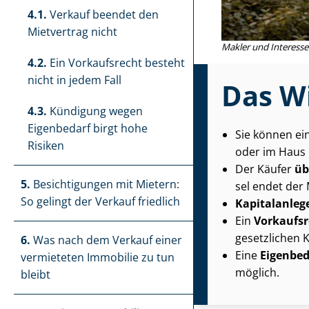
4.1.
Verkauf beendet den
Mietvertrag nicht
Makler und Interesse
4.2.
Ein Vorkaufsrecht besteht
nicht in jedem Fall
Das Wi
4.3.
Kündigung wegen
Eigenbedarf birgt hohe
Sie können ei
Risiken
oder im Haus b
Der Käufer
üb
5.
Besichtigungen mit Mietern:
sel endet der 
So gelingt der Verkauf friedlich
Kapitalanleg
Ein
Vorkaufsre
gesetzlichen K
6.
Was nach dem Verkauf einer
Eine
Ei­gen­be­
vermieteten Immobilie zu tun
möglich.
bleibt