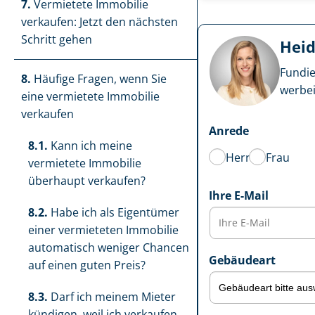
7.
Vermietete Immobilie
verkaufen: Jetzt den nächsten
Schritt gehen
Heid
Fundie
8.
Häufige Fragen, wenn Sie
wer­be­
eine vermietete Immobilie
verkaufen
Anrede
8.1.
Kann ich meine
Herr
Frau
vermietete Immobilie
überhaupt verkaufen?
Ihre E-Mail
8.2.
Habe ich als Eigentümer
einer vermieteten Immobilie
automatisch weniger Chancen
Gebäudeart
auf einen guten Preis?
8.3.
Darf ich meinem Mieter
kündigen, weil ich verkaufen