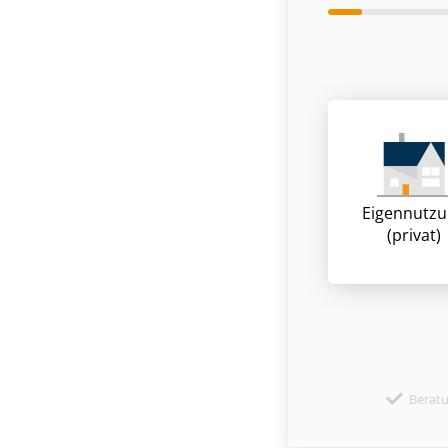
Eigennutz
(privat)
Berat