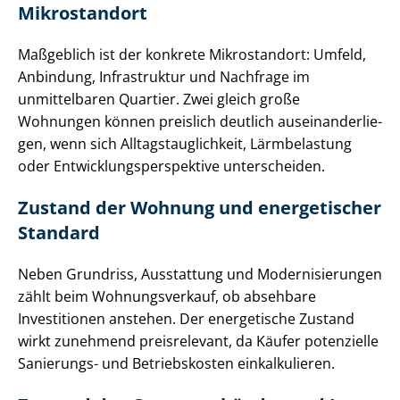
Mikrostandort
Maßgeblich ist der konkrete Mikrostandort: Umfeld,
Anbindung, Infrastruktur und Nachfrage im
unmittelbaren Quartier. Zwei gleich große
Wohnungen können preislich deutlich aus­ein­an­der­lie­
gen, wenn sich All­tags­taug­lich­keit, Lärmbelastung
oder Ent­wick­lungs­per­spek­ti­ve unterscheiden.
Zustand der Wohnung und energetischer
Standard
Neben Grundriss, Ausstattung und Mo­der­ni­sie­run­gen
zählt beim Wohnungsverkauf, ob absehbare
Investitionen anstehen. Der energetische Zustand
wirkt zunehmend preisrelevant, da Käufer potenzielle
Sanierungs- und Betriebskosten einkalkulieren.