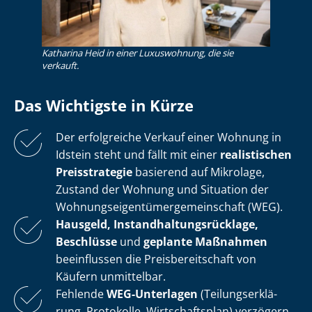
Katharina Heid in einer Luxuswohnung, die sie
verkauft.
Das Wichtigste in Kürze
Der erfolgreiche Verkauf einer Wohnung in
Idstein steht und fällt mit einer
realistischen
Preisstrategie
basierend auf Mikrolage,
Zustand der Wohnung und Situation der
Woh­nungs­ei­gen­tü­mer­ge­mein­schaft (WEG).
Hausgeld, In­stand­hal­tungs­rück­la­ge,
Beschlüsse
und
geplante Maßnahmen
beeinflussen die Preis­be­reit­schaft von
Käufern unmittelbar.
Fehlende
WEG-Unterlagen
(Tei­lungs­er­klä­
rung, Protokolle, Wirtschaftsplan) verzögern