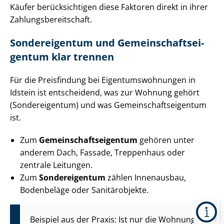
Käufer berücksichtigen diese Faktoren direkt in ihrer
Zah­lungs­be­reit­schaft.
Sondereigentum und Ge­mein­schafts­ei­
gen­tum klar trennen
Für die Preisfindung bei Ei­gen­tums­woh­nun­gen in
Idstein ist entscheidend, was zur Wohnung gehört
(Sondereigentum) und was Ge­mein­schafts­ei­gen­tum
ist.
Zum
Ge­mein­schafts­ei­gen­tum
gehören unter
anderem Dach, Fassade, Treppenhaus oder
zentrale Leitungen.
Zum
Sondereigentum
zählen Innenausbau,
Bodenbeläge oder Sanitärobjekte.
Beispiel aus der Praxis: Ist nur die Wohnung