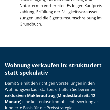
Notartermin vorbereitet. Es folgen Kauf­preis­
zah­lung, Erfüllung der Fäl­lig­keits­vor­aus­set­
zun­gen und die Ei­gen­tums­um­schrei­bung im
Grundbuch.
Wohnung verkaufen in: strukturiert
statt spekulativ
Damit Sie mit den richtigen Vorstellungen in den
Wohnungsverkauf starten, erhalten Sie bei einem
exklusiven Maklerauftrag (Mindestlaufzeit: 12
Monate)
eine kostenlose Im­mo­bi­li­en­be­wer­tung als
fundierte Basis für die Preisstrategie.