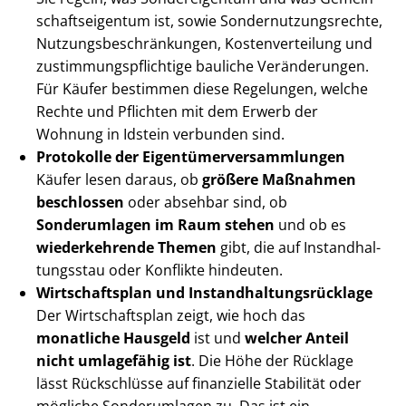
schafts­ei­gen­tum ist, sowie Son­der­nut­zungs­rech­te,
Nut­zungs­be­schrän­kun­gen, Kos­ten­ver­tei­lung und
zu­stim­mungs­pflich­ti­ge bauliche Veränderungen.
Für Käufer bestimmen diese Regelungen, welche
Rechte und Pflichten mit dem Erwerb der
Wohnung in Idstein verbunden sind.
Protokolle der Ei­gen­tü­mer­ver­samm­lun­gen
Käufer lesen daraus, ob
größere Maßnahmen
beschlossen
oder absehbar sind, ob
Sonderumlagen im Raum stehen
und ob es
wiederkehrende Themen
gibt, die auf In­stand­hal­
tungs­stau oder Konflikte hindeuten.
Wirtschaftsplan und In­stand­hal­tungs­rück­la­ge
Der Wirtschaftsplan zeigt, wie hoch das
monatliche Hausgeld
ist und
welcher Anteil
nicht umlagefähig ist
. Die Höhe der Rücklage
lässt Rückschlüsse auf finanzielle Stabilität oder