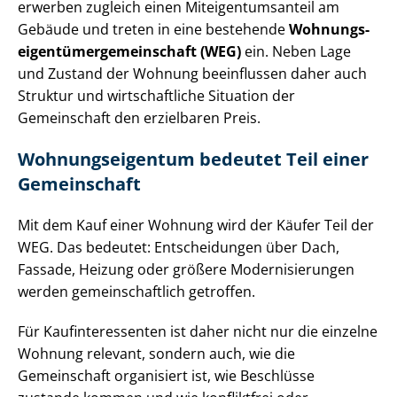
erwerben zugleich einen Mit­ei­gen­tums­an­teil am
Gebäude und treten in eine bestehende
Woh­nungs­
ei­gen­tü­mer­ge­mein­schaft (WEG)
ein. Neben Lage
und Zustand der Wohnung beeinflussen daher auch
Struktur und wirtschaftliche Situation der
Gemeinschaft den erzielbaren Preis.
Woh­nungs­ei­gen­tum bedeutet Teil einer
Gemeinschaft
Mit dem Kauf einer Wohnung wird der Käufer Teil der
WEG. Das bedeutet: Entscheidungen über Dach,
Fassade, Heizung oder größere Mo­der­ni­sie­run­gen
werden ge­mein­schaft­lich getroffen.
Für Kauf­in­ter­es­sen­ten ist daher nicht nur die einzelne
Wohnung relevant, sondern auch, wie die
Gemeinschaft organisiert ist, wie Beschlüsse