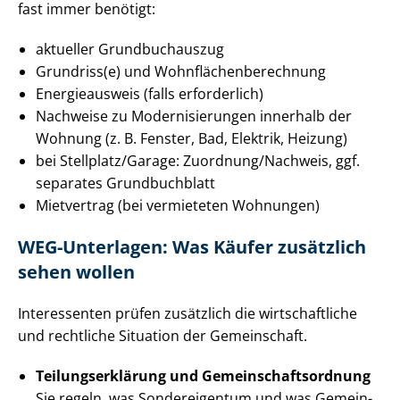
fast immer benötigt:
aktueller Grundbuchauszug
Grundriss(e) und Wohn­flä­chen­be­rech­nung
Energieausweis (falls erforderlich)
Nachweise zu Mo­der­ni­sie­run­gen innerhalb der
Wohnung (z. B. Fenster, Bad, Elektrik, Heizung)
bei Stellplatz/Garage: Zuordnung/Nachweis, ggf.
separates Grundbuchblatt
Mietvertrag (bei vermieteten Wohnungen)
WEG-Unterlagen: Was Käufer zusätzlich
sehen wollen
Interessenten prüfen zusätzlich die wirtschaftliche
und rechtliche Situation der Gemeinschaft.
Tei­lungs­er­klä­rung und Ge­mein­schafts­ord­nung
Sie regeln, was Sondereigentum und was Ge­mein­