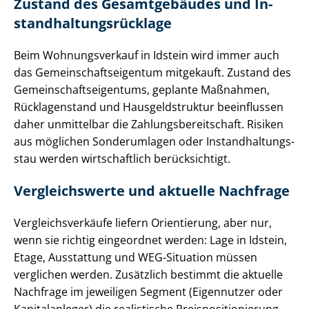
Zustand des Gesamtgebäudes und In­
stand­hal­tungs­rück­la­ge
Beim Wohnungsverkauf in Idstein wird immer auch
das Ge­mein­schafts­ei­gen­tum mitgekauft. Zustand des
Ge­mein­schafts­ei­gen­tums, geplante Maßnahmen,
Rücklagenstand und Haus­geld­struk­tur beeinflussen
daher unmittelbar die Zah­lungs­be­reit­schaft. Risiken
aus möglichen Sonderumlagen oder In­stand­hal­tungs­
stau werden wirtschaftlich berücksichtigt.
Vergleichswerte und aktuelle Nachfrage
Ver­gleichs­ver­käu­fe liefern Orientierung, aber nur,
wenn sie richtig eingeordnet werden: Lage in Idstein,
Etage, Ausstattung und WEG-Situation müssen
verglichen werden. Zusätzlich bestimmt die aktuelle
Nachfrage im jeweiligen Segment (Eigennutzer oder