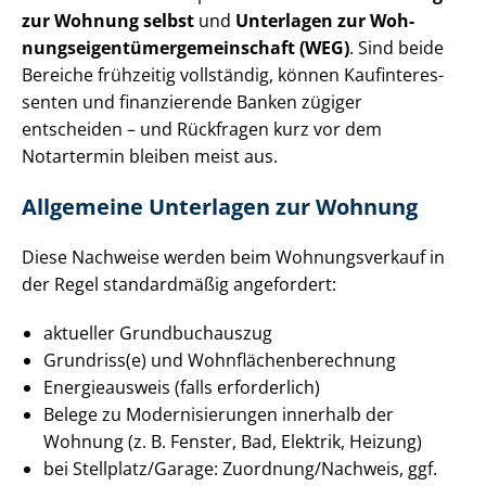
zur Wohnung selbst
und
Unterlagen zur Woh­
nungs­ei­gen­tü­mer­ge­mein­schaft (WEG)
. Sind beide
Bereiche frühzeitig vollständig, können Kauf­in­ter­es­
sen­ten und finanzierende Banken zügiger
entscheiden – und Rückfragen kurz vor dem
Notartermin bleiben meist aus.
Allgemeine Unterlagen zur Wohnung
Diese Nachweise werden beim Wohnungsverkauf in
der Regel standardmäßig angefordert:
aktueller Grundbuchauszug
Grundriss(e) und Wohn­flä­chen­be­rech­nung
Energieausweis (falls erforderlich)
Belege zu Mo­der­ni­sie­run­gen innerhalb der
Wohnung (z. B. Fenster, Bad, Elektrik, Heizung)
bei Stellplatz/Garage: Zuordnung/Nachweis, ggf.