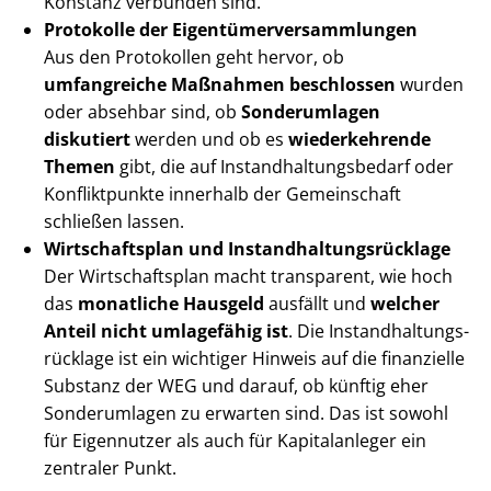
Konstanz verbunden sind.
Protokolle der Ei­gen­tü­mer­ver­samm­lun­gen
Aus den Protokollen geht hervor, ob
umfangreiche Maßnahmen beschlossen
wurden
oder absehbar sind, ob
Sonderumlagen
diskutiert
werden und ob es
wiederkehrende
Themen
gibt, die auf In­stand­hal­tungs­be­darf oder
Konfliktpunkte innerhalb der Gemeinschaft
schließen lassen.
Wirtschaftsplan und In­stand­hal­tungs­rück­la­ge
Der Wirtschaftsplan macht transparent, wie hoch
das
monatliche Hausgeld
ausfällt und
welcher
Anteil nicht umlagefähig ist
. Die In­stand­hal­tungs­
rück­la­ge ist ein wichtiger Hinweis auf die finanzielle
Substanz der WEG und darauf, ob künftig eher
Sonderumlagen zu erwarten sind. Das ist sowohl
für Eigennutzer als auch für Kapitalanleger ein
zentraler Punkt.