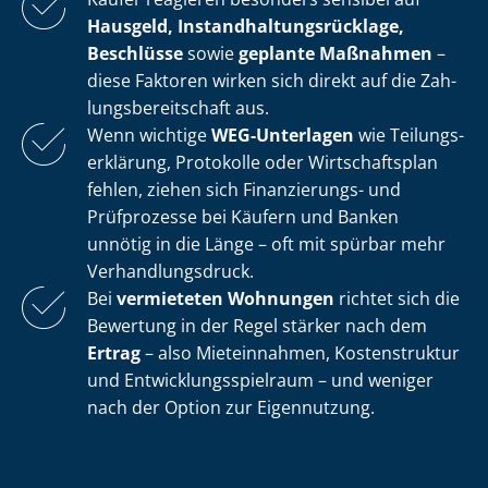
Hausgeld, In­stand­hal­tungs­rück­la­ge,
Beschlüsse
sowie
geplante Maßnahmen
–
diese Faktoren wirken sich direkt auf die Zah­
lungs­be­reit­schaft aus.
Wenn wichtige
WEG-Unterlagen
wie Tei­lungs­
er­klä­rung, Protokolle oder Wirtschaftsplan
fehlen, ziehen sich Finanzierungs- und
Prüfprozesse bei Käufern und Banken
unnötig in die Länge – oft mit spürbar mehr
Ver­hand­lungs­druck.
Bei
vermieteten Wohnungen
richtet sich die
Bewertung in der Regel stärker nach dem
Ertrag
– also Mieteinnahmen, Kostenstruktur
und Ent­wick­lungs­spiel­raum – und weniger
nach der Option zur Eigennutzung.