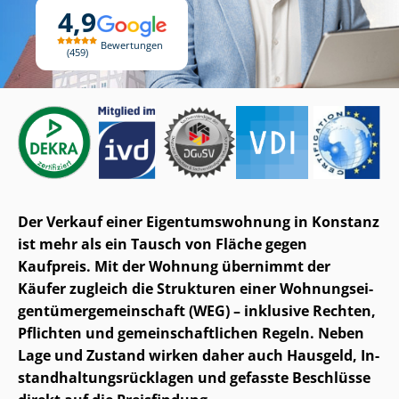
4,9
Bewertungen
459
Der Verkauf einer Ei­gen­tums­woh­nung in Konstanz
ist mehr als ein Tausch von Fläche gegen
Kaufpreis. Mit der Wohnung übernimmt der
Käufer zugleich die Strukturen einer Woh­nungs­ei­
gen­tü­mer­ge­mein­schaft (WEG) – inklusive Rechten,
Pflichten und ge­mein­schaft­li­chen Regeln. Neben
Lage und Zustand wirken daher auch Hausgeld, In­
stand­hal­tungs­rück­la­gen und gefasste Beschlüsse