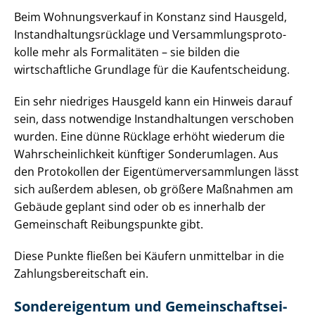
Beim Wohnungsverkauf in Konstanz sind Hausgeld,
In­stand­hal­tungs­rück­la­ge und Ver­samm­lungs­pro­to­
kol­le mehr als Formalitäten – sie bilden die
wirtschaftliche Grundlage für die Kauf­ent­schei­dung.
Ein sehr niedriges Hausgeld kann ein Hinweis darauf
sein, dass notwendige In­stand­hal­tun­gen verschoben
wurden. Eine dünne Rücklage erhöht wiederum die
Wahr­schein­lich­keit künftiger Sonderumlagen. Aus
den Protokollen der Ei­gen­tü­mer­ver­samm­lun­gen lässt
sich außerdem ablesen, ob größere Maßnahmen am
Gebäude geplant sind oder ob es innerhalb der
Gemeinschaft Reibungspunkte gibt.
Diese Punkte fließen bei Käufern unmittelbar in die
Zah­lungs­be­reit­schaft ein.
Sondereigentum und Ge­mein­schafts­ei­