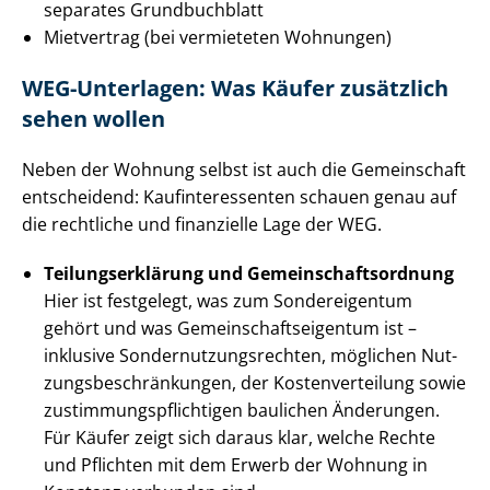
separates Grundbuchblatt
Mietvertrag (bei vermieteten Wohnungen)
WEG-Unterlagen: Was Käufer zusätzlich
sehen wollen
Neben der Wohnung selbst ist auch die Gemeinschaft
entscheidend: Kauf­in­ter­es­sen­ten schauen genau auf
die rechtliche und finanzielle Lage der WEG.
Tei­lungs­er­klä­rung und Ge­mein­schafts­ord­nung
Hier ist festgelegt, was zum Sondereigentum
gehört und was Ge­mein­schafts­ei­gen­tum ist –
inklusive Son­der­nut­zungs­rech­ten, möglichen Nut­
zungs­be­schrän­kun­gen, der Kos­ten­ver­tei­lung sowie
zu­stim­mungs­pflich­ti­gen baulichen Änderungen.
Für Käufer zeigt sich daraus klar, welche Rechte
und Pflichten mit dem Erwerb der Wohnung in