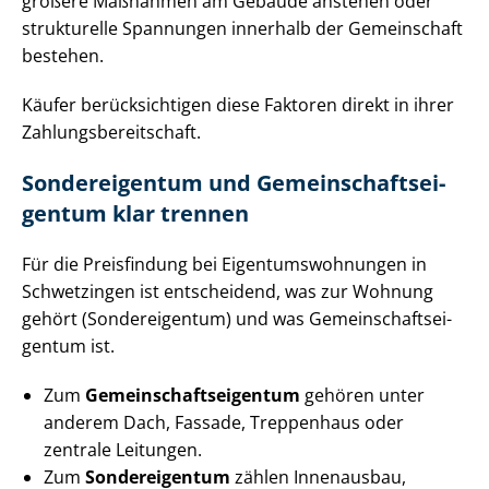
größere Maßnahmen am Gebäude anstehen oder
strukturelle Spannungen innerhalb der Gemeinschaft
bestehen.
Käufer berücksichtigen diese Faktoren direkt in ihrer
Zah­lungs­be­reit­schaft.
Sondereigentum und Ge­mein­schafts­ei­
gen­tum klar trennen
Für die Preisfindung bei Ei­gen­tums­woh­nun­gen in
Schwetzingen ist entscheidend, was zur Wohnung
gehört (Sondereigentum) und was Ge­mein­schafts­ei­
gen­tum ist.
Zum
Ge­mein­schafts­ei­gen­tum
gehören unter
anderem Dach, Fassade, Treppenhaus oder
zentrale Leitungen.
Zum
Sondereigentum
zählen Innenausbau,