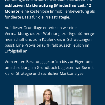
exklusiven Maklerauftrag (Mindestlaufzeit: 12
Monate)
eine kostenlose Im­mo­bi­li­en­be­wer­tung als
fundierte Basis für die Preisstrategie.
Auf dieser Grundlage entwickeln wir eine
Vermarktung, die zur Wohnung, zur Ei­gen­tü­mer­ge­
mein­schaft und zum Käuferkreis in Schwetzingen
passt. Eine Provision (5 %) fällt ausschließlich im
Erfolgsfall an.
Vom ersten Be­ra­tungs­ge­spräch bis zur Ei­gen­tums­
um­schrei­bung im Grundbuch begleiten wir Sie mit
klarer Strategie und sachlicher Marktanalyse.