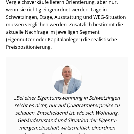
Ver­gleichs­ver­käu­fe liefern Orientierung, aber nur,
wenn sie richtig eingeordnet werden: Lage in
Schwetzingen, Etage, Ausstattung und WEG-Situation
müssen verglichen werden. Zusätzlich bestimmt die
aktuelle Nachfrage im jeweiligen Segment
(Eigennutzer oder Kapitalanleger) die realistische
Preis­po­si­tio­nie­rung.
Bei einer Ei­gen­tums­woh­nung in Schwetzingen
reicht es nicht, nur auf Qua­drat­me­ter­prei­se zu
schauen. Entscheidend ist, wie sich Wohnung,
Gebäudezustand und Situation der Ei­gen­tü­
mer­ge­mein­schaft wirtschaftlich einordnen