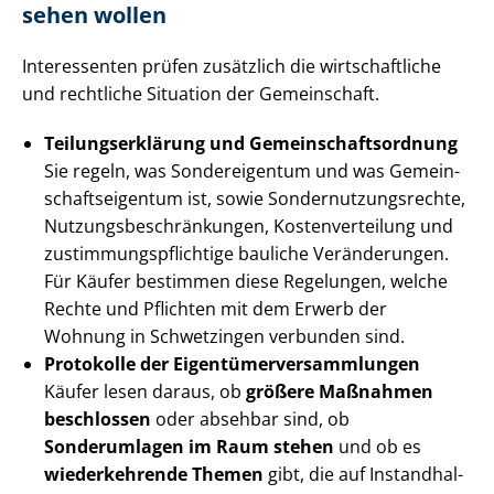
sehen wollen
Interessenten prüfen zusätzlich die wirtschaftliche
und rechtliche Situation der Gemeinschaft.
Tei­lungs­er­klä­rung und Ge­mein­schafts­ord­nung
Sie regeln, was Sondereigentum und was Ge­mein­
schafts­ei­gen­tum ist, sowie Son­der­nut­zungs­rech­te,
Nut­zungs­be­schrän­kun­gen, Kos­ten­ver­tei­lung und
zu­stim­mungs­pflich­ti­ge bauliche Veränderungen.
Für Käufer bestimmen diese Regelungen, welche
Rechte und Pflichten mit dem Erwerb der
Wohnung in Schwetzingen verbunden sind.
Protokolle der Ei­gen­tü­mer­ver­samm­lun­gen
Käufer lesen daraus, ob
größere Maßnahmen
beschlossen
oder absehbar sind, ob
Sonderumlagen im Raum stehen
und ob es
wiederkehrende Themen
gibt, die auf In­stand­hal­