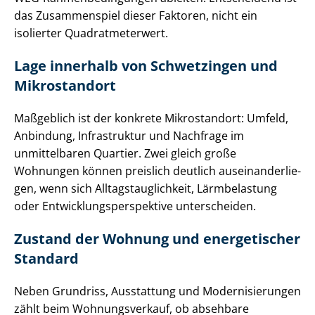
das Zusammenspiel dieser Faktoren, nicht ein
isolierter Qua­drat­me­ter­wert.
Lage innerhalb von Schwetzingen und
Mikrostandort
Maßgeblich ist der konkrete Mikrostandort: Umfeld,
Anbindung, Infrastruktur und Nachfrage im
unmittelbaren Quartier. Zwei gleich große
Wohnungen können preislich deutlich aus­ein­an­der­lie­
gen, wenn sich All­tags­taug­lich­keit, Lärmbelastung
oder Ent­wick­lungs­per­spek­ti­ve unterscheiden.
Zustand der Wohnung und energetischer
Standard
Neben Grundriss, Ausstattung und Mo­der­ni­sie­run­gen
zählt beim Wohnungsverkauf, ob absehbare