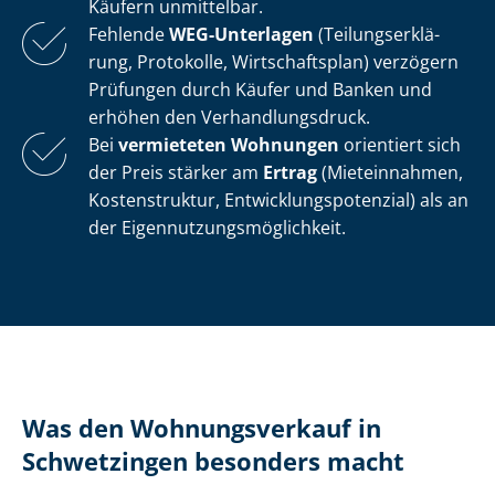
Käufern unmittelbar.
Fehlende
WEG-Unterlagen
(Tei­lungs­er­klä­
rung, Protokolle, Wirtschaftsplan) verzögern
Prüfungen durch Käufer und Banken und
erhöhen den Ver­hand­lungs­druck.
Bei
vermieteten Wohnungen
orientiert sich
der Preis stärker am
Ertrag
(Mieteinnahmen,
Kostenstruktur, Ent­wick­lungs­po­ten­zi­al) als an
der Ei­gen­nut­zungs­mög­lich­keit.
Was den Wohnungsverkauf in
Schwetzingen besonders macht