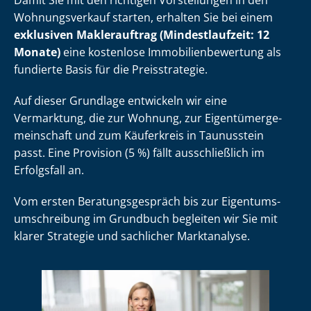
Damit Sie mit den richtigen Vorstellungen in den
Wohnungsverkauf starten, erhalten Sie bei einem
exklusiven Maklerauftrag (Mindestlaufzeit: 12
Monate)
eine kostenlose Im­mo­bi­li­en­be­wer­tung als
fundierte Basis für die Preisstrategie.
Auf dieser Grundlage entwickeln wir eine
Vermarktung, die zur Wohnung, zur Ei­gen­tü­mer­ge­
mein­schaft und zum Käuferkreis in Taunusstein
passt. Eine Provision (5 %) fällt ausschließlich im
Erfolgsfall an.
Vom ersten Be­ra­tungs­ge­spräch bis zur Ei­gen­tums­
um­schrei­bung im Grundbuch begleiten wir Sie mit
klarer Strategie und sachlicher Marktanalyse.