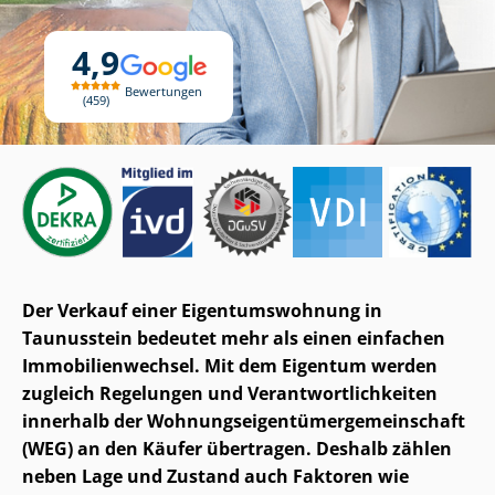
4,9
Bewertungen
459
Der Verkauf einer Ei­gen­tums­woh­nung in
Taunusstein bedeutet mehr als einen einfachen
Im­mo­bi­li­en­wech­sel. Mit dem Eigentum werden
zugleich Regelungen und Ver­ant­wort­lich­kei­ten
innerhalb der Woh­nungs­ei­gen­tü­mer­ge­mein­schaft
(WEG) an den Käufer übertragen. Deshalb zählen
neben Lage und Zustand auch Faktoren wie