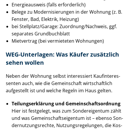
Energieausweis (falls erforderlich)
Belege zu Mo­der­ni­sie­run­gen in der Wohnung (z. B.
Fenster, Bad, Elektrik, Heizung)
bei Stellplatz/Garage: Zuordnung/Nachweis, ggf.
separates Grundbuchblatt
Mietvertrag (bei vermieteten Wohnungen)
WEG-Unterlagen: Was Käufer zusätzlich
sehen wollen
Neben der Wohnung selbst interessiert Kauf­in­ter­es­
sen­ten auch, wie die Gemeinschaft wirtschaftlich
aufgestellt ist und welche Regeln im Haus gelten.
Tei­lungs­er­klä­rung und Ge­mein­schafts­ord­nung
Hier ist festgelegt, was zum Sondereigentum zählt
und was Ge­mein­schafts­ei­gen­tum ist – ebenso Son­
der­nut­zungs­rech­te, Nut­zungs­re­ge­lun­gen, die Kos­