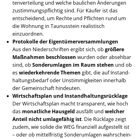
ten­ver­tei­lung und welche baulichen Änderungen
zu­stim­mungs­pflich­tig sind. Für Käufer ist das
entscheidend, um Rechte und Pflichten rund um
die Wohnung in Taunusstein realistisch
einzuordnen.
Protokolle der Ei­gen­tü­mer­ver­samm­lun­gen
Aus den Niederschriften ergibt sich, ob
größere
Maßnahmen beschlossen
wurden oder absehbar
sind, ob
Sonderumlagen im Raum stehen
und ob
es
wiederkehrende Themen
gibt, die auf In­stand­
hal­tungs­be­darf oder Unstimmigkeiten innerhalb
der Gemeinschaft hindeuten.
Wirtschaftsplan und In­stand­hal­tungs­rück­la­ge
Der Wirtschaftsplan macht transparent, wie hoch
das
monatliche Hausgeld
ausfällt und
welcher
Anteil nicht umlagefähig ist
. Die Rücklage zeigt
zudem, wie solide die WEG finanziell aufgestellt ist
– oder ob mittelfristig Sonderumlagen wahr­schein­