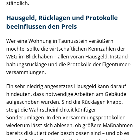
ständ­lich.
Hausgeld, Rücklagen und Protokolle
beeinflussen den Preis
Wer eine Wohnung in Taunusstein veräußern
möchte, sollte die wirt­schaft­li­chen Kennzahlen der
WEG im Blick haben – allen voran Hausgeld, In­stand­
hal­tungs­rück­la­ge und die Protokolle der Ei­gen­tü­mer­
ver­samm­lun­gen.
Ein sehr niedrig angesetztes Hausgeld kann darauf
hindeuten, dass notwendige Arbeiten am Gebäude
aufgeschoben wurden. Sind die Rücklagen knapp,
steigt die Wahr­schein­lich­keit künftiger
Sonderumlagen. In den Ver­samm­lungs­pro­to­kol­len
wiederum lässt sich ablesen, ob größere Maßnahmen
bereits diskutiert oder beschlossen sind – und ob es