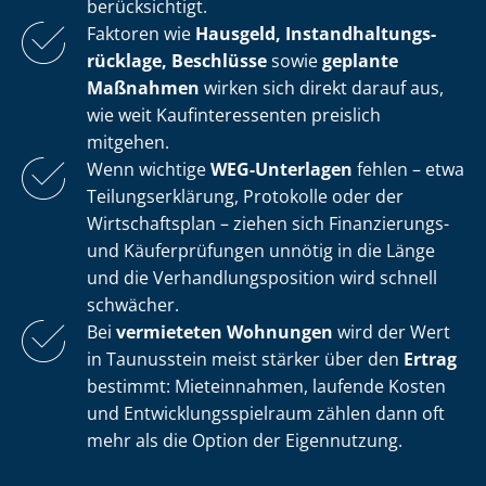
berücksichtigt.
Faktoren wie
Hausgeld, In­stand­hal­tungs­
rück­la­ge, Beschlüsse
sowie
geplante
Maßnahmen
wirken sich direkt darauf aus,
wie weit Kauf­in­ter­es­sen­ten preislich
mitgehen.
Wenn wichtige
WEG-Unterlagen
fehlen – etwa
Tei­lungs­er­klä­rung, Protokolle oder der
Wirtschaftsplan – ziehen sich Finanzierungs-
und Käuferprüfungen unnötig in die Länge
und die Ver­hand­lungs­po­si­ti­on wird schnell
schwächer.
Bei
vermieteten Wohnungen
wird der Wert
in Taunusstein meist stärker über den
Ertrag
bestimmt: Mieteinnahmen, laufende Kosten
und Ent­wick­lungs­spiel­raum zählen dann oft
mehr als die Option der Eigennutzung.