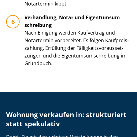
Notartermin kippt.
Verhandlung, Notar und Ei­gen­tums­um­
schrei­bung
Nach Einigung werden Kaufvertrag und
Notartermin vorbereitet. Es folgen Kauf­preis­
zah­lung, Erfüllung der Fäl­lig­keits­vor­aus­set­
zun­gen und die Ei­gen­tums­um­schrei­bung im
Grundbuch.
Wohnung verkaufen in: strukturiert
statt spekulativ