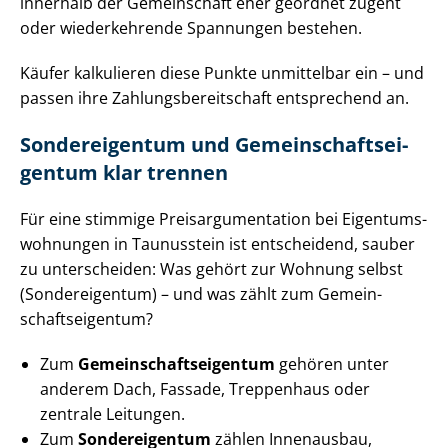
innerhalb der Gemeinschaft eher geordnet zugeht
oder wiederkehrende Spannungen bestehen.
Käufer kalkulieren diese Punkte unmittelbar ein – und
passen ihre Zah­lungs­be­reit­schaft entsprechend an.
Sondereigentum und Ge­mein­schafts­ei­
gen­tum klar trennen
Für eine stimmige Preisar­gu­men­ta­ti­on bei Ei­gen­tums­
woh­nun­gen in Taunusstein ist entscheidend, sauber
zu unterscheiden: Was gehört zur Wohnung selbst
(Sondereigentum) – und was zählt zum Ge­mein­
schafts­ei­gen­tum?
Zum
Ge­mein­schafts­ei­gen­tum
gehören unter
anderem Dach, Fassade, Treppenhaus oder
zentrale Leitungen.
Zum
Sondereigentum
zählen Innenausbau,