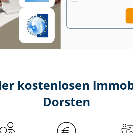
er kostenlosen Im­mo­bi­
Dorsten