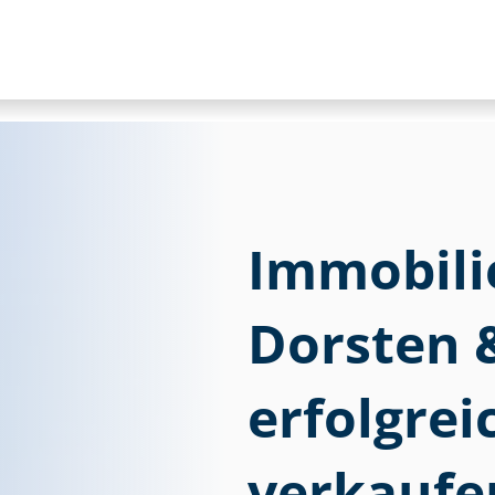
Im­mo­bi­li
Dorsten 
erfolgre
verkaufe