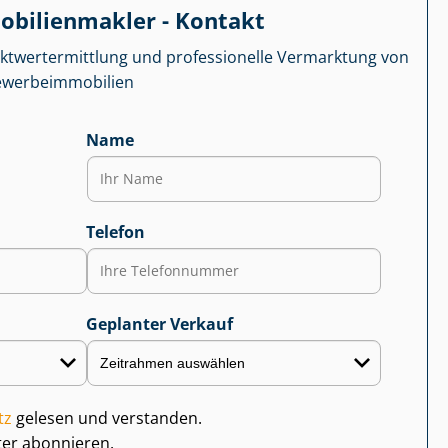
­bi­li­en­mak­ler - Kontakt
kt­wert­ermitt­lung und professionelle Vermarktung von
r­be­im­mo­bi­li­en
Name
Telefon
Geplanter Verkauf
tz
gelesen und verstanden.
ter abonnieren.