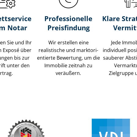
ttservice
Professionelle
Klare Stra
um Notar
Preisfindung
Vermit
ten Sie und Ihr
Wir erstellen eine
Jede Immob
m Exposé über
realistische und markt­ori­
individuell posi
ungen bis zur
en­tier­te Bewertung, um die
sauberer Abs
ift unter den
Immobilie zeitnah zu
Vermarkt
rtrag.
veräußern.
Zielgruppe 