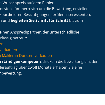
in Wunschpreis auf dem Papier.
Dorsten kümmern sich um die Bewertung, erstellen
koordinieren Besichtigungen, prüfen Interessenten,
en und
begleiten Sie Schritt für Schritt
bis zum
inen Ansprechpartner, der un­ter­schied­li­che
lässig betreut:
en
verkaufen
 via Makler in Dorsten verkaufen
r­stän­di­gen­kom­pe­tenz
direkt in die Bewertung ein: Bei
erauftrag über zwölf Monate erhalten Sie eine
n­be­wer­tung.