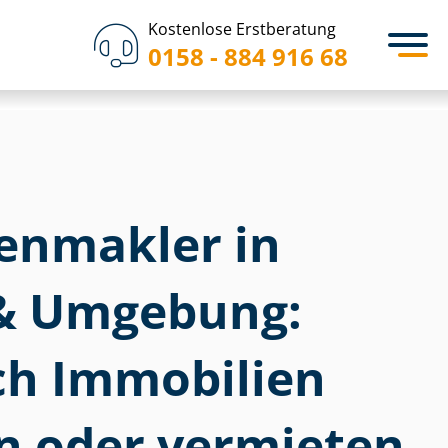
Kostenlose Erstberatung
0158 - 884 916 68
­en­mak­ler in
& Umgebung:
ich Immobilien
n oder vermieten