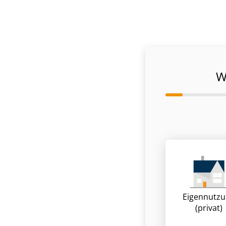
W
Eigennutz
(privat)