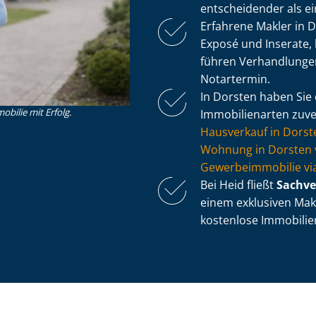
entscheidender als e
Erfahrene Makler in 
Exposé und Inserate, 
führen Verhandlung
Notartermin.
In Dorsten haben Sie e
obilie mit Erfolg.
Immobilienarten zuver
Hausverkauf in Dorst
Wohnung in Dorsten 
Ge­wer­be­im­mo­bi­lie
Bei Heid fließt
Sach­ve
einem exklusiven Makl
kostenlose Im­mo­bi­li­e