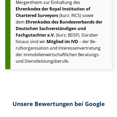
Mergentheim zur Einhaltung des
Ehrenkodex der Royal Institution of
Chartered Surveyors
(kurz: RICS) sowie
dem
Ehrenkodex des Bundesverbands der
Deutschen Sach­ver­stän­di­gen und
Fachgutachter e.V.
(kurz: BDSF). Darüber
hinaus sind wir
Mitglied im IVD
– der Be­
rufs­or­ga­ni­sa­ti­on und In­ter­es­sen­ver­tre­tung
der im­mo­bi­li­en­wirt­schaft­li­chen Beratungs-
und Dienst­leis­tungs­be­ru­fe.
Unsere Bewertungen bei Google