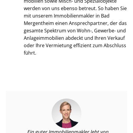
mo­bi­li­en sowie Misch- und Spezialobjekte
werden von uns ebenso betreut. So haben Sie
mit unserem Im­mo­bi­li­en­mak­ler in Bad
Mergentheim einen Ansprechpartner, der das
gesamte Spektrum von Wohn-, Gewerbe- und
An­la­ge­im­mo­bi­li­en abdeckt und Ihren Verkauf
oder Ihre Vermietung effizient zum Abschluss
führt.
Ein guter Im­mo­bi­li­en­mak­ler lebt von