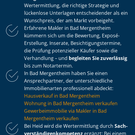
Wertermittlung, die richtige Strategie und
lückenlose Unterlagen entscheidender als ein
Wunschpreis, der am Markt vorbeigeht.
Erfahrene Makler in Bad Mergentheim
kümmern sich um die Bewertung, Exposé-
Erstellung, Inserate, Be­sich­ti­gungs­ter­mi­ne,
die Prüfung potenzieller Käufer sowie die
Verhandlung – und
begleiten Sie zuverlässig
bis zum Notartermin.
In Bad Mergentheim haben Sie einen
Ansprechpartner, der un­ter­schied­li­che
Immobilienarten professionell abdeckt:
Hausverkauf in Bad Mergentheim
Wohnung in Bad Mergentheim verkaufen
Ge­wer­be­im­mo­bi­lie via Makler in Bad
Mergentheim verkaufen
Bei Heid wird die Wertermittlung durch
Sach­
ver­stän­di­gen­kom­pe­tenz
ergänzt: Bei einem