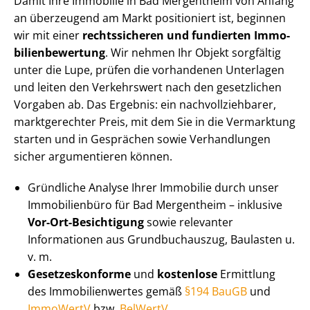
Damit Ihre Immobilie in Bad Mergentheim von Anfang
an überzeugend am Markt positioniert ist, beginnen
wir mit einer
rechtssicheren und fundierten Im­mo­
bi­li­en­be­wer­tung
. Wir nehmen Ihr Objekt sorgfältig
unter die Lupe, prüfen die vorhandenen Unterlagen
und leiten den Verkehrswert nach den gesetzlichen
Vorgaben ab. Das Ergebnis: ein nach­voll­zieh­ba­rer,
marktgerechter Preis, mit dem Sie in die Vermarktung
starten und in Gesprächen sowie Verhandlungen
sicher argumentieren können.
Gründliche Analyse Ihrer Immobilie durch unser
Immobilienbüro für Bad Mergentheim – inklusive
Vor-Ort-Besichtigung
sowie relevanter
Informationen aus Grundbuchauszug, Baulasten u.
v. m.
Ge­set­zes­kon­for­me
und
kostenlose
Ermittlung
des Im­mo­bi­li­en­wer­tes gemäß
§194 BauGB
und
ImmoWertV
bzw.
BelWertV