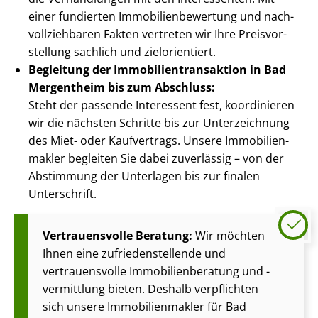
einer fundierten Im­mo­bi­li­en­be­wer­tung und nach­
voll­zieh­ba­ren Fakten vertreten wir Ihre Preis­vor­
stel­lung sachlich und zielorientiert.
Begleitung der Im­mo­bi­li­en­trans­ak­ti­on in Bad
Mergentheim bis zum Abschluss:
Steht der passende Interessent fest, koordinieren
wir die nächsten Schritte bis zur Unterzeichnung
des Miet- oder Kaufvertrags. Unsere Im­mo­bi­li­en­
mak­ler begleiten Sie dabei zuverlässig – von der
Abstimmung der Unterlagen bis zur finalen
Unterschrift.
Vertrauensvolle Beratung:
Wir möchten
Ihnen eine zu­frie­den­stel­len­de und
vertrauensvolle Im­mo­bi­li­en­be­ra­tung und -
vermittlung bieten. Deshalb verpflichten
sich unsere Im­mo­bi­li­en­mak­ler für Bad