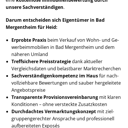
eine
kostenlose Im­mo­bi­li­en­be­wer­tung durch
unsere Sach­ver­stän­di­gen
.
Darum entscheiden sich Eigentümer in Bad
Mergentheim für Heid:
Erprobte Praxis
beim Verkauf von Wohn- und Ge­
wer­be­im­mo­bi­li­en in Bad Mergentheim und dem
näheren Umland
Treffsichere Preisstrategie
dank aktueller
Vergleichsdaten und belastbarer Marktrecherchen
Sach­ver­stän­di­gen­kom­pe­tenz im Haus
für nach­
voll­zieh­ba­re Bewertungen und sauber hergeleitete
Angebotspreise
Transparente Pro­vi­si­ons­ver­ein­ba­rung
mit klaren
Konditionen – ohne versteckte Zusatzkosten
Durchdachtes Ver­mark­tungs­kon­zept
mit ziel­
grup­pen­ge­rech­ter Ansprache und professionell
aufbereiteten Exposés