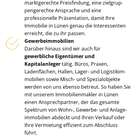
marktgerechte Preisfindung, eine ziel­grup­
pen­ge­rech­te Ansprache und eine
professionelle Präsentation, damit Ihre
Immobilie in Lünen genau die Interessenten
erreicht, die zu ihr passen.
Ge­wer­be­im­mo­bi­li­en
Darüber hinaus sind wir auch für
gewerbliche Eigentümer und
Kapitalanleger
tätig. Büros, Praxen,
Ladenflächen, Hallen, Lager- und Lo­gis­tik­im­
mo­bi­li­en sowie Misch- und Spezialobjekte
werden von uns ebenso betreut. So haben Sie
mit unserem Im­mo­bi­li­en­mak­ler in Lünen
einen Ansprechpartner, der das gesamte
Spektrum von Wohn-, Gewerbe- und An­la­ge­
im­mo­bi­li­en abdeckt und Ihren Verkauf oder
Ihre Vermietung effizient zum Abschluss
führt.