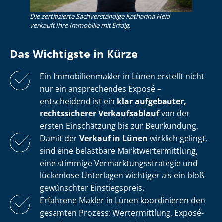
Die zertifizierte Sachverständige Katharina Heid
verkauft Ihre Immobilie mit Erfolg.
Das Wichtigste in Kürze
Ein Im­mo­bi­li­en­mak­ler in Lünen erstellt nicht
nur ein ansprechendes Exposé –
entscheidend ist ein
klar aufgebauter,
rechtssicherer Verkaufsablauf
von der
ersten Einschätzung bis zur Beurkundung.
Damit der
Verkauf in Lünen
wirklich gelingt,
sind eine belastbare Markt­wert­ermitt­lung,
eine stimmige Ver­mark­tungs­stra­te­gie und
lückenlose Unterlagen wichtiger als ein bloß
gewünschter Einstiegspreis.
Erfahrene Makler in Lünen koordinieren den
gesamten Prozess: Wertermittlung, Exposé-