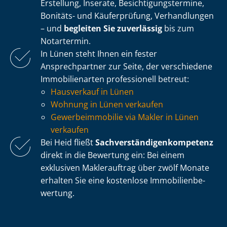
Erstellung, Inserate, Be­sich­ti­gungs­ter­mi­ne,
Bonitäts- und Käuferprüfung, Verhandlungen
– und
begleiten Sie zuverlässig
bis zum
Notartermin.
In Lünen steht Ihnen ein fester
Ansprechpartner zur Seite, der verschiedene
Immobilienarten professionell betreut:
Hausverkauf in Lünen
Wohnung in Lünen verkaufen
Ge­wer­be­im­mo­bi­lie via Makler in Lünen
verkaufen
Bei Heid fließt
Sach­ver­stän­di­gen­kom­pe­tenz
direkt in die Bewertung ein: Bei einem
exklusiven Maklerauftrag über zwölf Monate
erhalten Sie eine kostenlose Im­mo­bi­li­en­be­
wer­tung.