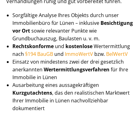
Verhandlungen ruhig und gut vorbereitet führen.
Sorgfältige Analyse Ihres Objekts durch unser
Immobilienbüro für Lünen – inklusive
Besichtigung
vor Ort
sowie relevanter Punkte wie
Grundbuchauszug, Baulasten u. v. m.
Rechtskonforme
und
kostenlose
Wertermittlung
nach
§194 BauGB
und
ImmoWertV
bzw.
BelWertV
Einsatz von mindestens zwei der drei gesetzlich
anerkannten
Wert­ermitt­lungs­ver­fah­ren
für Ihre
Immobilie in Lünen
Ausarbeitung eines aus­sa­ge­kräf­ti­gen
Kurzgutachtens
, das den realistischen Marktwert
Ihrer Immobilie in Lünen nachvollziehbar
dokumentiert