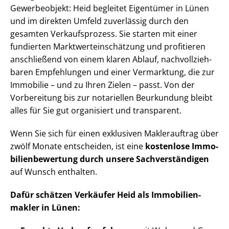
Gewerbeobjekt: Heid begleitet Eigentümer in Lünen
und im direkten Umfeld zuverlässig durch den
gesamten Verkaufsprozess. Sie starten mit einer
fundierten Markt­wert­ein­schät­zung und profitieren
anschließend von einem klaren Ablauf, nach­voll­zieh­
ba­ren Empfehlungen und einer Vermarktung, die zur
Immobilie – und zu Ihren Zielen – passt. Von der
Vorbereitung bis zur notariellen Beurkundung bleibt
alles für Sie gut organisiert und transparent.
Wenn Sie sich für einen exklusiven Maklerauftrag über
zwölf Monate entscheiden, ist eine
kostenlose Im­mo­
bi­li­en­be­wer­tung durch unsere Sach­ver­stän­di­gen
auf Wunsch enthalten.
Dafür schätzen Verkäufer Heid als Im­mo­bi­li­en­
mak­ler in Lünen: