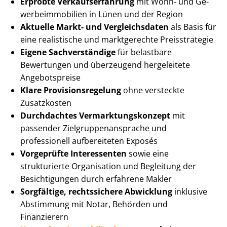
Erprobte Ver­kaufs­er­fah­rung
mit Wohn- und Ge­
wer­be­im­mo­bi­li­en in Lünen und der Region
Aktuelle Markt- und Vergleichsdaten
als Basis für
eine realistische und marktgerechte Preisstrategie
Eigene Sachverständige
für belastbare
Bewertungen und überzeugend hergeleitete
Angebotspreise
Klare Pro­vi­si­ons­re­ge­lung
ohne versteckte
Zusatzkosten
Durchdachtes Ver­mark­tungs­kon­zept
mit
passender Ziel­grup­pen­an­spra­che und
professionell aufbereiteten Exposés
Vorgeprüfte Interessenten
sowie eine
strukturierte Organisation und Begleitung der
Besichtigungen durch erfahrene Makler
Sorgfältige, rechtssichere Abwicklung
inklusive
Abstimmung mit Notar, Behörden und
Finanzierern