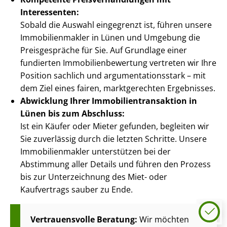
Interessenten:
Sobald die Auswahl eingegrenzt ist, führen unsere
Im­mo­bi­li­en­mak­ler in Lünen und Umgebung die
Preisgespräche für Sie. Auf Grundlage einer
fundierten Im­mo­bi­li­en­be­wer­tung vertreten wir Ihre
Position sachlich und ar­gu­men­ta­ti­ons­stark – mit
dem Ziel eines fairen, marktgerechten Ergebnisses.
Abwicklung Ihrer Im­mo­bi­li­en­trans­ak­ti­on in
Lünen bis zum Abschluss:
Ist ein Käufer oder Mieter gefunden, begleiten wir
Sie zuverlässig durch die letzten Schritte. Unsere
Im­mo­bi­li­en­mak­ler unterstützen bei der
Abstimmung aller Details und führen den Prozess
bis zur Unterzeichnung des Miet- oder
Kaufvertrags sauber zu Ende.
Vertrauensvolle Beratung:
Wir möchten