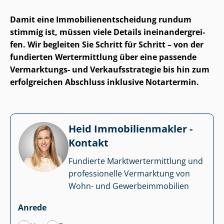
Damit eine Im­mo­bi­li­en­ent­schei­dung rundum
stimmig ist, müssen viele Details in­ein­an­der­grei­
fen. Wir begleiten Sie Schritt für Schritt – von der
fundierten Wertermittlung über eine passende
Vermarktungs- und Ver­kaufs­stra­te­gie bis hin zum
erfolgreichen Abschluss inklusive Notartermin.
Heid Im­mo­bi­li­en­mak­ler -
Kontakt
Fundierte Markt­wert­ermitt­lung und
professionelle Vermarktung von
Wohn- und Ge­wer­be­im­mo­bi­li­en
Anrede