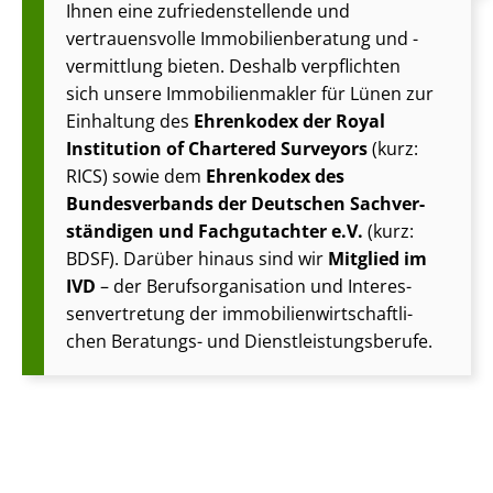
Ihnen eine zu­frie­den­stel­len­de und
vertrauensvolle Im­mo­bi­li­en­be­ra­tung und -
vermittlung bieten. Deshalb verpflichten
sich unsere Im­mo­bi­li­en­mak­ler für Lünen zur
Einhaltung des
Ehrenkodex der Royal
Institution of Chartered Surveyors
(kurz:
RICS) sowie dem
Ehrenkodex des
Bundesverbands der Deutschen Sach­ver­
stän­di­gen und Fachgutachter e.V.
(kurz:
BDSF). Darüber hinaus sind wir
Mitglied im
IVD
– der Be­rufs­or­ga­ni­sa­ti­on und In­ter­es­
sen­ver­tre­tung der im­mo­bi­li­en­wirt­schaft­li­
chen Beratungs- und Dienst­leis­tungs­be­ru­fe.