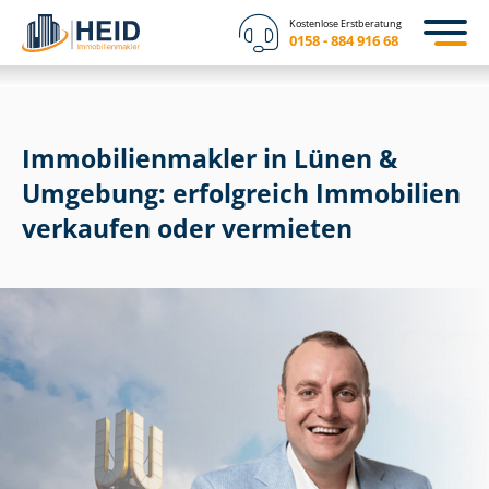
Kostenlose Erstberatung
0158 - 884 916 68
Im­mo­bi­li­en­mak­ler in Lünen &
Umgebung: erfolgreich Immobilien
verkaufen oder vermieten