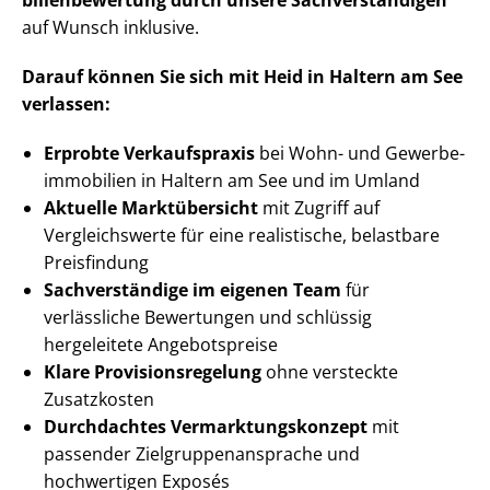
bi­li­en­be­wer­tung durch unsere Sach­ver­stän­di­gen
auf Wunsch inklusive.
Darauf können Sie sich mit Heid in Haltern am See
verlassen:
Erprobte Verkaufspraxis
bei Wohn- und Ge­wer­be­
im­mo­bi­li­en in Haltern am See und im Umland
Aktuelle Marktübersicht
mit Zugriff auf
Vergleichswerte für eine realistische, belastbare
Preisfindung
Sachverständige im eigenen Team
für
verlässliche Bewertungen und schlüssig
hergeleitete Angebotspreise
Klare Pro­vi­si­ons­re­ge­lung
ohne versteckte
Zusatzkosten
Durchdachtes Ver­mark­tungs­kon­zept
mit
passender Ziel­grup­pen­an­spra­che und
hochwertigen Exposés