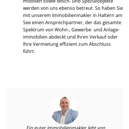
mo­bi­li­en sowie Misch- und Spezialobjekte
werden von uns ebenso betreut. So haben Sie
mit unserem Im­mo­bi­li­en­mak­ler in Haltern am
See einen Ansprechpartner, der das gesamte
Spektrum von Wohn-, Gewerbe- und An­la­ge­
im­mo­bi­li­en abdeckt und Ihren Verkauf oder
Ihre Vermietung effizient zum Abschluss
führt.
Ein guter Im­mo­bi­li­en­mak­ler lebt von