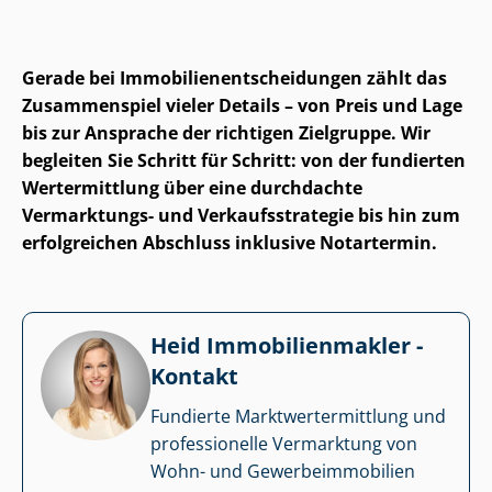
Gerade bei Im­mo­bi­li­en­ent­schei­dun­gen zählt das
Zusammenspiel vieler Details – von Preis und Lage
bis zur Ansprache der richtigen Zielgruppe. Wir
begleiten Sie Schritt für Schritt: von der fundierten
Wertermittlung über eine durchdachte
Vermarktungs- und Ver­kaufs­stra­te­gie bis hin zum
erfolgreichen Abschluss inklusive Notartermin.
Heid Im­mo­bi­li­en­mak­ler -
Kontakt
Fundierte Markt­wert­ermitt­lung und
professionelle Vermarktung von
Wohn- und Ge­wer­be­im­mo­bi­li­en