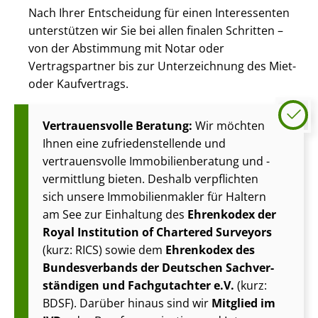
Nach Ihrer Entscheidung für einen Interessenten
unterstützen wir Sie bei allen finalen Schritten –
von der Abstimmung mit Notar oder
Vertragspartner bis zur Unterzeichnung des Miet-
oder Kaufvertrags.
Vertrauensvolle Beratung:
Wir möchten
Ihnen eine zu­frie­den­stel­len­de und
vertrauensvolle Im­mo­bi­li­en­be­ra­tung und -
vermittlung bieten. Deshalb verpflichten
sich unsere Im­mo­bi­li­en­mak­ler für Haltern
am See zur Einhaltung des
Ehrenkodex der
Royal Institution of Chartered Surveyors
(kurz: RICS) sowie dem
Ehrenkodex des
Bundesverbands der Deutschen Sach­ver­
stän­di­gen und Fachgutachter e.V.
(kurz:
BDSF). Darüber hinaus sind wir
Mitglied im