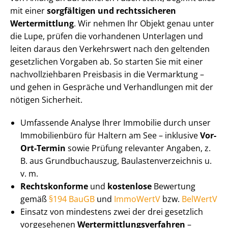
mit einer
sorgfältigen und rechtssicheren
Wertermittlung
. Wir nehmen Ihr Objekt genau unter
die Lupe, prüfen die vorhandenen Unterlagen und
leiten daraus den Verkehrswert nach den geltenden
gesetzlichen Vorgaben ab. So starten Sie mit einer
nach­voll­zieh­ba­ren Preisbasis in die Vermarktung –
und gehen in Gespräche und Verhandlungen mit der
nötigen Sicherheit.
Umfassende Analyse Ihrer Immobilie durch unser
Immobilienbüro für Haltern am See – inklusive
Vor-
Ort-Termin
sowie Prüfung relevanter Angaben, z.
B. aus Grundbuchauszug, Bau­las­ten­ver­zeich­nis u.
v. m.
Rechtskonforme
und
kostenlose
Bewertung
gemäß
§194 BauGB
und
ImmoWertV
bzw.
BelWertV
Einsatz von mindestens zwei der drei gesetzlich
vorgesehenen
Wert­ermitt­lungs­ver­fah­ren
–