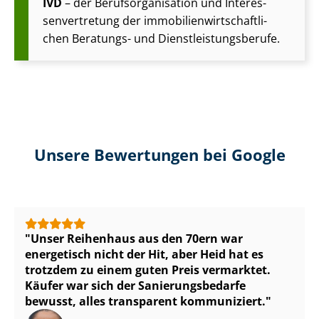
IVD
– der Be­rufs­or­ga­ni­sa­ti­on und In­ter­es­
sen­ver­tre­tung der im­mo­bi­li­en­wirt­schaft­li­
chen Beratungs- und Dienst­leis­tungs­be­ru­fe.
Unsere Bewertungen bei Google
Unser Reihenhaus aus den 70ern war
energetisch nicht der Hit, aber Heid hat es
trotzdem zu einem guten Preis vermarktet.
Käufer war sich der Sa­nie­rungs­be­dar­fe
bewusst, alles transparent kommuniziert.