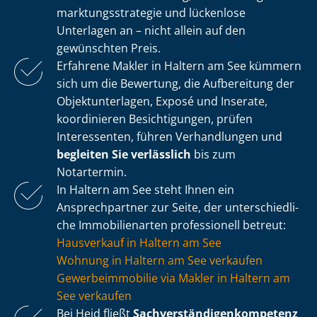
mark­tungs­stra­te­gie und lückenlose
Unterlagen an – nicht allein auf den
gewünschten Preis.
Erfahrene Makler in Haltern am See kümmern
sich um die Bewertung, die Aufbereitung der
Ob­jekt­un­ter­la­gen, Exposé und Inserate,
koordinieren Besichtigungen, prüfen
Interessenten, führen Verhandlungen und
begleiten Sie verlässlich
bis zum
Notartermin.
In Haltern am See steht Ihnen ein
Ansprechpartner zur Seite, der un­ter­schied­li­
che Immobilienarten professionell betreut:
Hausverkauf in Haltern am See
Wohnung in Haltern am See verkaufen
Ge­wer­be­im­mo­bi­lie via Makler in Haltern am
See verkaufen
Bei Heid fließt
Sach­ver­stän­di­gen­kom­pe­tenz