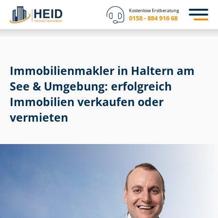
Kostenlose Erstberatung
0158 - 884 916 68
Im­mo­bi­li­en­mak­ler in Haltern am
See & Umgebung: erfolgreich
Immobilien verkaufen oder
vermieten