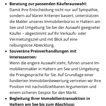
Beratung zur passenden Käuferauswahl:
Damit Ihre Entscheidung nicht nur auf Sympathie,
sondern auf klaren Kriterien basiert, unterstützen
die Makler unseres Immobilienbüros in Haltern am
See und Umgebung Sie bei der Auswahl geeigneter
Käufer – abgestimmt auf Ihr Verkaufs- oder
Vermietungsziel und mit Blick auf eine
reibungslose Abwicklung.
Souveräne Preis­ver­hand­lun­gen mit
Interessenten:
Wenn die engere Auswahl steht, führen unsere Im­
mo­bi­li­en­mak­ler in Haltern am See und Umgebung
die Preisgespräche für Sie. Auf Grundlage einer
fundierten Im­mo­bi­li­en­be­wer­tung vertreten wir Ihre
Position mit nach­voll­zieh­ba­ren Argumenten und
einem sicheren Gespür für den Markt.
Begleitung Ihrer Im­mo­bi­li­en­trans­ak­ti­on in
Haltern am See bis zum Abschluss: