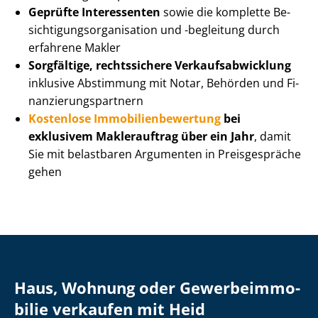
Geprüfte Interessenten
sowie die komplette Be­
sich­ti­gungs­or­ga­ni­sa­ti­on und -begleitung durch
erfahrene Makler
Sorgfältige, rechtssichere Ver­kaufs­ab­wick­lung
inklusive Abstimmung mit Notar, Behörden und Fi­
nan­zie­rungs­part­nern
Kostenlose Im­mo­bi­li­en­be­wer­tung
bei
exklusivem Maklerauftrag über ein Jahr
, damit
Sie mit belastbaren Argumenten in Preisgespräche
gehen
Haus, Wohnung oder Ge­wer­be­im­mo­
bi­lie verkaufen mit Heid