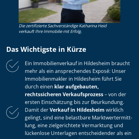
Die zertifizierte Sachverständige Katharina Heid
verkauft Ihre Immobilie mit Erfolg.
Das Wichtigste in Kürze
Ein Im­mo­bi­li­en­ver­kauf in Hildesheim braucht
mehr als ein ansprechendes Exposé: Unser
Im­mo­bi­li­en­mak­ler in Hildesheim führt Sie
durch einen
klar aufgebauten,
rechtssicheren Verkaufsprozess
– von der
ersten Einschätzung bis zur Beurkundung.
Damit der
Verkauf in Hildesheim
wirklich
gelingt, sind eine belastbare Markt­wert­ermitt­
lung, eine zielgerichtete Vermarktung und
lückenlose Unterlagen entscheidender als ein