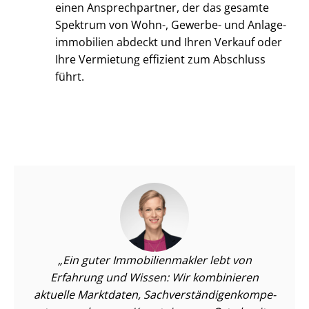
einen Ansprechpartner, der das gesamte
Spektrum von Wohn-, Gewerbe- und An­la­ge­
im­mo­bi­li­en abdeckt und Ihren Verkauf oder
Ihre Vermietung effizient zum Abschluss
führt.
Ein guter Im­mo­bi­li­en­mak­ler lebt von
Erfahrung und Wissen: Wir kombinieren
aktuelle Marktdaten, Sach­ver­stän­di­gen­kom­pe­