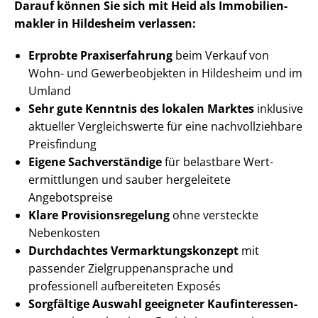
Darauf können Sie sich mit Heid als Im­mo­bi­li­en­
mak­ler in Hildesheim verlassen:
Erprobte Praxiserfahrung
beim Verkauf von
Wohn- und Gewerbeobjekten in Hildesheim und im
Umland
Sehr gute Kenntnis des lokalen Marktes
inklusive
aktueller Vergleichswerte für eine nach­voll­zieh­ba­re
Preisfindung
Eigene Sachverständige
für belastbare Wert­
ermitt­lun­gen und sauber hergeleitete
Angebotspreise
Klare Pro­vi­si­ons­re­ge­lung
ohne versteckte
Nebenkosten
Durchdachtes Ver­mark­tungs­kon­zept
mit
passender Ziel­grup­pen­an­spra­che und
professionell aufbereiteten Exposés
Sorgfältige Auswahl geeigneter Kauf­in­ter­es­sen­