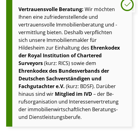
Vertrauensvolle Beratung:
Wir möchten
Ihnen eine zu­frie­den­stel­len­de und
vertrauensvolle Im­mo­bi­li­en­be­ra­tung und -
vermittlung bieten. Deshalb verpflichten
sich unsere Im­mo­bi­li­en­mak­ler für
Hildesheim zur Einhaltung des
Ehrenkodex
der Royal Institution of Chartered
Surveyors
(kurz: RICS) sowie dem
Ehrenkodex des Bundesverbands der
Deutschen Sach­ver­stän­di­gen und
Fachgutachter e.V.
(kurz: BDSF). Darüber
hinaus sind wir
Mitglied im IVD
– der Be­
rufs­or­ga­ni­sa­ti­on und In­ter­es­sen­ver­tre­tung
der im­mo­bi­li­en­wirt­schaft­li­chen Beratungs-
und Dienst­leis­tungs­be­ru­fe.