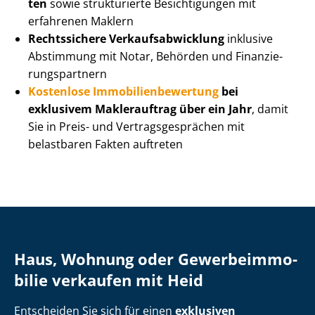
ten
sowie strukturierte Besichtigungen mit
erfahrenen Maklern
Rechtssichere Ver­kaufs­ab­wick­lung
inklusive
Abstimmung mit Notar, Behörden und Fi­nan­zie­
rungs­part­nern
Kostenlose Im­mo­bi­li­en­be­wer­tung
bei
exklusivem Maklerauftrag über ein Jahr
, damit
Sie in Preis- und Ver­trags­ge­sprä­chen mit
belastbaren Fakten auftreten
Haus, Wohnung oder Ge­wer­be­im­mo­
bi­lie verkaufen mit Heid
Entscheiden Sie sich für einen
exklusiven