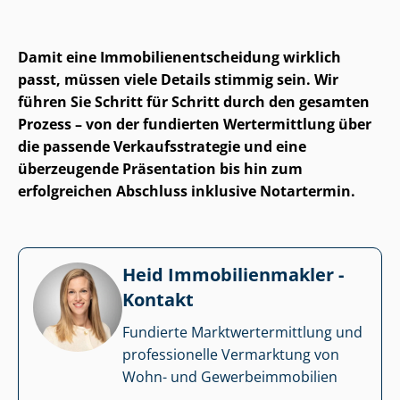
Damit eine Im­mo­bi­li­en­ent­schei­dung wirklich
passt, müssen viele Details stimmig sein. Wir
führen Sie Schritt für Schritt durch den gesamten
Prozess – von der fundierten Wertermittlung über
die passende Ver­kaufs­stra­te­gie und eine
überzeugende Präsentation bis hin zum
erfolgreichen Abschluss inklusive Notartermin.
Heid Im­mo­bi­li­en­mak­ler -
Kontakt
Fundierte Markt­wert­ermitt­lung und
professionelle Vermarktung von
Wohn- und Ge­wer­be­im­mo­bi­li­en