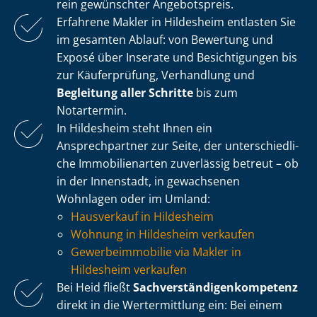
rein gewünschter Angebotspreis.
Erfahrene Makler in Hildesheim entlasten Sie
im gesamten Ablauf: von Bewertung und
Exposé über Inserate und Besichtigungen bis
zur Käuferprüfung, Verhandlung und
Begleitung aller Schritte
bis zum
Notartermin.
In Hildesheim steht Ihnen ein
Ansprechpartner zur Seite, der un­ter­schied­li­
che Immobilienarten zuverlässig betreut – ob
in der Innenstadt, in gewachsenen
Wohnlagen oder im Umland:
Hausverkauf in Hildesheim
Wohnung in Hildesheim verkaufen
Ge­wer­be­im­mo­bi­lie via Makler in
Hildesheim verkaufen
Bei Heid fließt
Sach­ver­stän­di­gen­kom­pe­tenz
direkt in die Wertermittlung ein: Bei einem