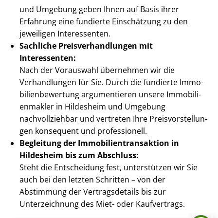
und Umgebung geben Ihnen auf Basis ihrer
Erfahrung eine fundierte Einschätzung zu den
jeweiligen Interessenten.
Sachliche Preis­ver­hand­lun­gen mit
Interessenten:
Nach der Vorauswahl übernehmen wir die
Verhandlungen für Sie. Durch die fundierte Im­mo­
bi­li­en­be­wer­tung argumentieren unsere Im­mo­bi­li­
en­mak­ler in Hildesheim und Umgebung
nachvollziehbar und vertreten Ihre Preis­vor­stel­lun­
gen konsequent und professionell.
Begleitung der Im­mo­bi­li­en­trans­ak­ti­on in
Hildesheim bis zum Abschluss:
Steht die Entscheidung fest, unterstützen wir Sie
auch bei den letzten Schritten – von der
Abstimmung der Vertragsdetails bis zur
Unterzeichnung des Miet- oder Kaufvertrags.