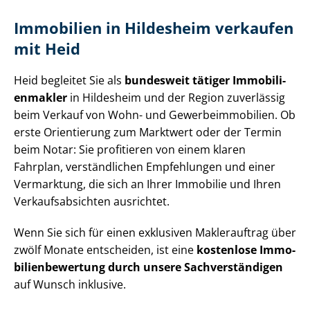
Immobilien in Hildesheim verkaufen
mit Heid
Heid begleitet Sie als
bundesweit tätiger Im­mo­bi­li­
en­mak­ler
in Hildesheim und der Region zuverlässig
beim Verkauf von Wohn- und Ge­wer­be­im­mo­bi­li­en. Ob
erste Orientierung zum Marktwert oder der Termin
beim Notar: Sie profitieren von einem klaren
Fahrplan, verständlichen Empfehlungen und einer
Vermarktung, die sich an Ihrer Immobilie und Ihren
Ver­kaufs­ab­sich­ten ausrichtet.
Wenn Sie sich für einen exklusiven Maklerauftrag über
zwölf Monate entscheiden, ist eine
kostenlose Im­mo­
bi­li­en­be­wer­tung durch unsere Sach­ver­stän­di­gen
auf Wunsch inklusive.