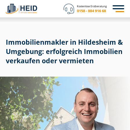
Kostenlose Erstberatung
0158 - 884 916 68
Im­mo­bi­li­en­mak­ler in Hildesheim &
Umgebung: erfolgreich Immobilien
verkaufen oder vermieten