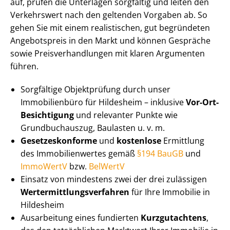
auf, prüfen die Unterlagen sorgfältig und leiten den
Verkehrswert nach den geltenden Vorgaben ab. So
gehen Sie mit einem realistischen, gut begründeten
Angebotspreis in den Markt und können Gespräche
sowie Preis­ver­hand­lun­gen mit klaren Argumenten
führen.
Sorgfältige Objektprüfung durch unser
Immobilienbüro für Hildesheim – inklusive
Vor-Ort-
Besichtigung
und relevanter Punkte wie
Grundbuchauszug, Baulasten u. v. m.
Ge­set­zes­kon­for­me
und
kostenlose
Ermittlung
des Im­mo­bi­li­en­wer­tes gemäß
§194 BauGB
und
ImmoWertV
bzw.
BelWertV
Einsatz von mindestens zwei der drei zulässigen
Wert­ermitt­lungs­ver­fah­ren
für Ihre Immobilie in
Hildesheim
Ausarbeitung eines fundierten
Kurzgutachtens
,