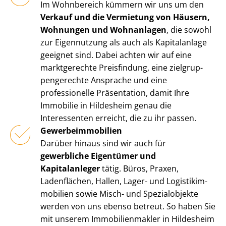
Im Wohnbereich kümmern wir uns um den
Verkauf und die Vermietung von Häusern,
Wohnungen und Wohnanlagen
, die sowohl
zur Eigennutzung als auch als Kapitalanlage
geeignet sind. Dabei achten wir auf eine
marktgerechte Preisfindung, eine ziel­grup­
pen­ge­rech­te Ansprache und eine
professionelle Präsentation, damit Ihre
Immobilie in Hildesheim genau die
Interessenten erreicht, die zu ihr passen.
Ge­wer­be­im­mo­bi­li­en
Darüber hinaus sind wir auch für
gewerbliche Eigentümer und
Kapitalanleger
tätig. Büros, Praxen,
Ladenflächen, Hallen, Lager- und Lo­gis­tik­im­
mo­bi­li­en sowie Misch- und Spezialobjekte
werden von uns ebenso betreut. So haben Sie
mit unserem Im­mo­bi­li­en­mak­ler in Hildesheim