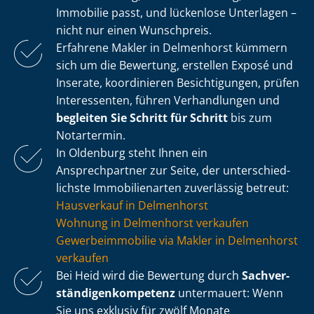
Immobilie passt, und lückenlose Unterlagen –
nicht nur einen Wunschpreis.
Erfahrene Makler in Delmenhorst kümmern
sich um die Bewertung, erstellen Exposé und
Inserate, koordinieren Besichtigungen, prüfen
Interessenten, führen Verhandlungen und
begleiten Sie Schritt für Schritt
bis zum
Notartermin.
In Oldenburg steht Ihnen ein
Ansprechpartner zur Seite, der un­ter­schied­
lichs­te Immobilienarten zuverlässig betreut:
Hausverkauf in Delmenhorst
Wohnung in Delmenhorst verkaufen
Ge­wer­be­im­mo­bi­lie via Makler in Delmenhorst
verkaufen
Bei Heid wird die Bewertung durch
Sach­ver­
stän­di­gen­kom­pe­tenz
untermauert: Wenn
Sie uns exklusiv für zwölf Monate