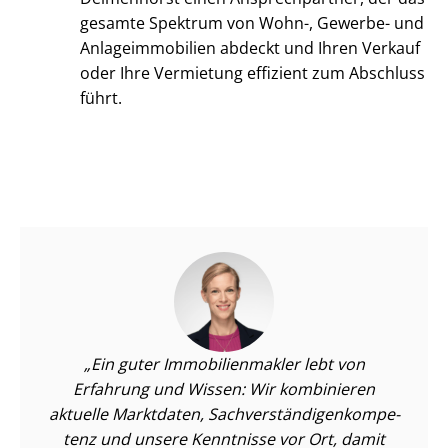
gesamte Spektrum von Wohn-, Gewerbe- und
An­la­ge­im­mo­bi­li­en abdeckt und Ihren Verkauf
oder Ihre Vermietung effizient zum Abschluss
führt.
Ein guter Im­mo­bi­li­en­mak­ler lebt von
Erfahrung und Wissen: Wir kombinieren
aktuelle Marktdaten, Sach­ver­stän­di­gen­kom­pe­
tenz und unsere Kenntnisse vor Ort, damit