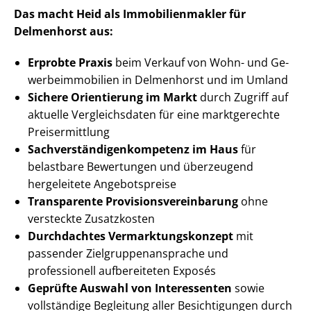
Das macht Heid als Im­mo­bi­li­en­mak­ler für
Delmenhorst aus:
Erprobte Praxis
beim Verkauf von Wohn- und Ge­
wer­be­im­mo­bi­li­en in Delmenhorst und im Umland
Sichere Orientierung im Markt
durch Zugriff auf
aktuelle Vergleichsdaten für eine marktgerechte
Preisermittlung
Sach­ver­stän­di­gen­kom­pe­tenz im Haus
für
belastbare Bewertungen und überzeugend
hergeleitete Angebotspreise
Transparente Pro­vi­si­ons­ver­ein­ba­rung
ohne
versteckte Zusatzkosten
Durchdachtes Ver­mark­tungs­kon­zept
mit
passender Ziel­grup­pen­an­spra­che und
professionell aufbereiteten Exposés
Geprüfte Auswahl von Interessenten
sowie
vollständige Begleitung aller Besichtigungen durch