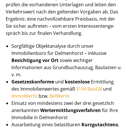
prüfen die vorhandenen Unterlagen und leiten den
Verkehrswert nach den geltenden Vorgaben ab. Das
Ergebnis: eine nach­voll­zieh­ba­re Preisbasis, mit der
Sie sicher auftreten – vom ersten In­ter­es­sen­ten­ge­
spräch bis zur finalen Verhandlung.
Sorgfältige Objektanalyse durch unser
Immobilienbüro für Delmenhorst – inklusive
Besichtigung vor Ort
sowie wichtiger
Informationen aus Grundbuchauszug, Baulasten u.
v. m.
Ge­set­zes­kon­for­me
und
kostenlose
Ermittlung
des Im­mo­bi­li­en­wer­tes gemäß
§194 BauGB
und
ImmoWertV
bzw.
BelWertV
Einsatz von mindestens zwei der drei gesetzlich
anerkannten
Wert­ermitt­lungs­ver­fah­ren
für Ihre
Immobilie in Delmenhorst
Ausarbeitung eines belastbaren
Kurzgutachtens
,