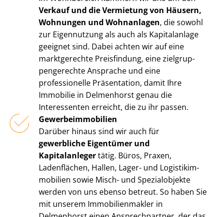
Verkauf und die Vermietung von Häusern,
Wohnungen und Wohnanlagen
, die sowohl
zur Eigennutzung als auch als Kapitalanlage
geeignet sind. Dabei achten wir auf eine
marktgerechte Preisfindung, eine ziel­grup­
pen­ge­rech­te Ansprache und eine
professionelle Präsentation, damit Ihre
Immobilie in Delmenhorst genau die
Interessenten erreicht, die zu ihr passen.
Ge­wer­be­im­mo­bi­li­en
Darüber hinaus sind wir auch für
gewerbliche Eigentümer und
Kapitalanleger
tätig. Büros, Praxen,
Ladenflächen, Hallen, Lager- und Lo­gis­tik­im­
mo­bi­li­en sowie Misch- und Spezialobjekte
werden von uns ebenso betreut. So haben Sie
mit unserem Im­mo­bi­li­en­mak­ler in
Delmenhorst einen Ansprechpartner, der das