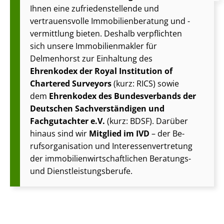
Ihnen eine zu­frie­den­stel­len­de und
vertrauensvolle Im­mo­bi­li­en­be­ra­tung und -
vermittlung bieten. Deshalb verpflichten
sich unsere Im­mo­bi­li­en­mak­ler für
Delmenhorst zur Einhaltung des
Ehrenkodex der Royal Institution of
Chartered Surveyors
(kurz: RICS) sowie
dem
Ehrenkodex des Bundesverbands der
Deutschen Sach­ver­stän­di­gen und
Fachgutachter e.V.
(kurz: BDSF). Darüber
hinaus sind wir
Mitglied im IVD
– der Be­
rufs­or­ga­ni­sa­ti­on und In­ter­es­sen­ver­tre­tung
der im­mo­bi­li­en­wirt­schaft­li­chen Beratungs-
und Dienst­leis­tungs­be­ru­fe.