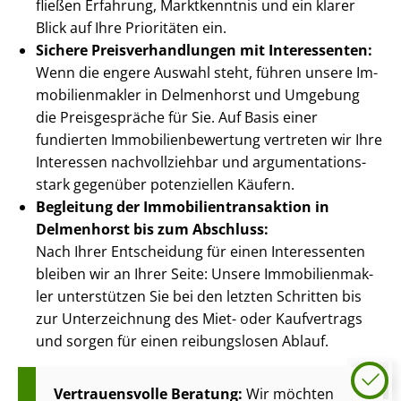
fließen Erfahrung, Marktkenntnis und ein klarer
Blick auf Ihre Prioritäten ein.
Sichere Preis­ver­hand­lun­gen mit Interessenten:
Wenn die engere Auswahl steht, führen unsere Im­
mo­bi­li­en­mak­ler in Delmenhorst und Umgebung
die Preisgespräche für Sie. Auf Basis einer
fundierten Im­mo­bi­li­en­be­wer­tung vertreten wir Ihre
Interessen nachvollziehbar und ar­gu­men­ta­ti­ons­
stark gegenüber potenziellen Käufern.
Begleitung der Im­mo­bi­li­en­trans­ak­ti­on in
Delmenhorst bis zum Abschluss:
Nach Ihrer Entscheidung für einen Interessenten
bleiben wir an Ihrer Seite: Unsere Im­mo­bi­li­en­mak­
ler unterstützen Sie bei den letzten Schritten bis
zur Unterzeichnung des Miet- oder Kaufvertrags
und sorgen für einen reibungslosen Ablauf.
Vertrauensvolle Beratung:
Wir möchten