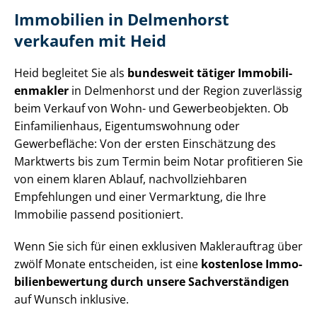
Immobilien in Delmenhorst
verkaufen mit Heid
Heid begleitet Sie als
bundesweit tätiger Im­mo­bi­li­
en­mak­ler
in Delmenhorst und der Region zuverlässig
beim Verkauf von Wohn- und Gewerbeobjekten. Ob
Einfamilienhaus, Ei­gen­tums­woh­nung oder
Gewerbefläche: Von der ersten Einschätzung des
Marktwerts bis zum Termin beim Notar profitieren Sie
von einem klaren Ablauf, nach­voll­zieh­ba­ren
Empfehlungen und einer Vermarktung, die Ihre
Immobilie passend positioniert.
Wenn Sie sich für einen exklusiven Maklerauftrag über
zwölf Monate entscheiden, ist eine
kostenlose Im­mo­
bi­li­en­be­wer­tung durch unsere Sach­ver­stän­di­gen
auf Wunsch inklusive.