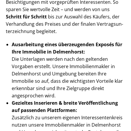
Besichtigungen mit vorgeprüften Interessenten. So
sparen Sie wertvolle Zeit – und werden von uns
Schritt für Schritt
bis zur Auswahl des Käufers, der
Verhandlung des Preises und der finalen Ver­trags­un­
ter­zeich­nung begleitet.
Ausarbeitung eines überzeugenden Exposés für
Ihre Immobilie in Delmenhorst:
Die Unterlagen werden nach den geltenden
Vorgaben erstellt. Unsere Im­mo­bi­li­en­mak­ler in
Delmenhorst und Umgebung bereiten Ihre
Immobilie so auf, dass die wichtigsten Vorteile klar
erkennbar sind und Ihre Zielgruppe direkt
angesprochen wird.
Gezieltes Inserieren & breite Ver­öf­fent­li­chung
auf passenden Plattformen:
Zusätzlich zu unserem eigenen In­ter­es­sen­ten­kreis
nutzen unsere Im­mo­bi­li­en­mak­ler in Delmenhorst