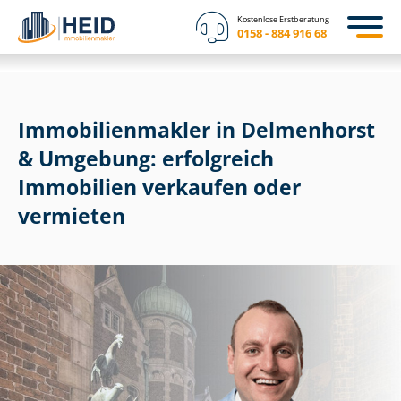
Kostenlose Erstberatung
0158 - 884 916 68
Im­mo­bi­li­en­mak­ler in Delmenhorst
& Umgebung: erfolgreich
Immobilien verkaufen oder
vermieten