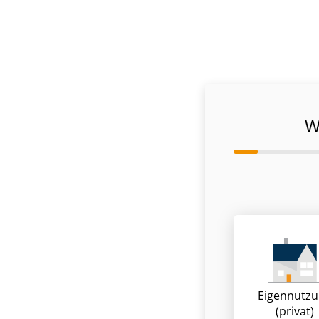
W
Eigennutz
(privat)