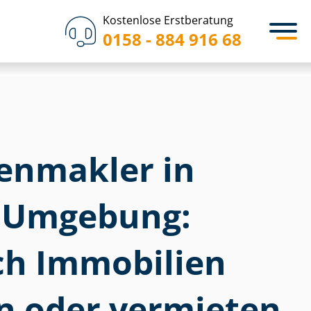
Kostenlose Erstberatung
0158 - 884 916 68
­en­mak­ler in
 Umgebung:
ich Immobilien
n oder vermieten