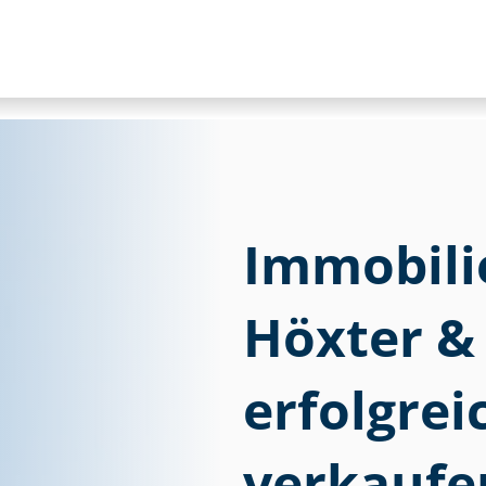
Im­mo­bi­li
Höxter &
erfolgre
verkaufe