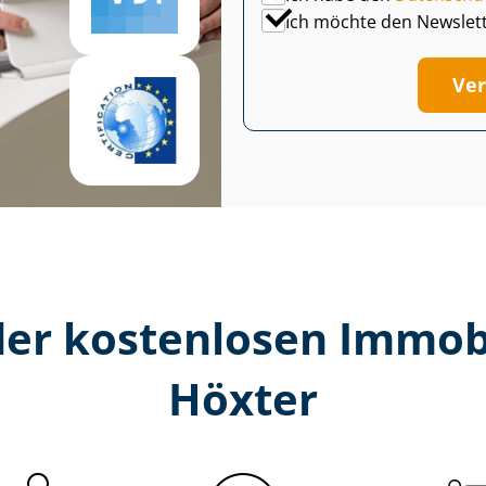
Ich möchte den Newslet
Ver
er kostenlosen Im­mo­bi­
Höxter