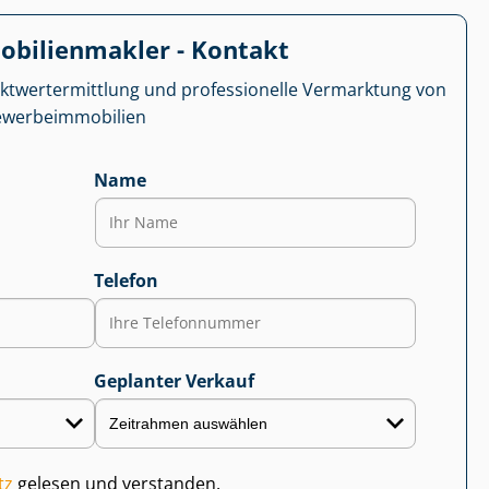
­bi­li­en­mak­ler - Kontakt
kt­wert­ermitt­lung und professionelle Vermarktung von
r­be­im­mo­bi­li­en
Name
Telefon
Geplanter Verkauf
tz
gelesen und verstanden.