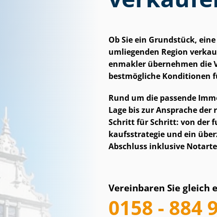
Ob Sie ein Grundstück, ein
umliegenden Region verkauf
en­mak­ler übernehmen die 
bestmögliche Konditionen fü
Rund um die passende Immobi
Lage bis zur Ansprache der r
Schritt für Schritt: von der
kaufs­stra­te­gie und ein üb
Abschluss inklusive Notart
Vereinbaren Sie gleich 
0158 - 884 