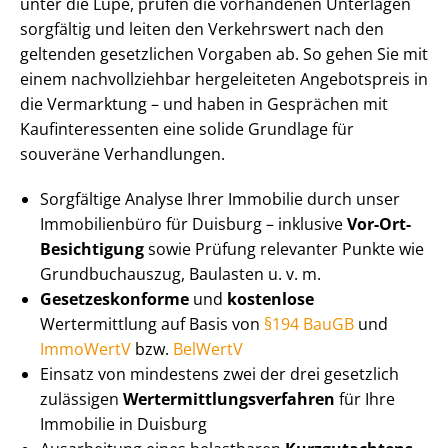
unter die Lupe, prüfen die vorhandenen Unterlagen
sorgfältig und leiten den Verkehrswert nach den
geltenden gesetzlichen Vorgaben ab. So gehen Sie mit
einem nachvollziehbar hergeleiteten Angebotspreis in
die Vermarktung – und haben in Gesprächen mit
Kauf­in­ter­es­sen­ten eine solide Grundlage für
souveräne Verhandlungen.
Sorgfältige Analyse Ihrer Immobilie durch unser
Immobilienbüro für Duisburg – inklusive
Vor-Ort-
Besichtigung
sowie Prüfung relevanter Punkte wie
Grundbuchauszug, Baulasten u. v. m.
Ge­set­zes­kon­for­me
und
kostenlose
Wertermittlung auf Basis von
§194 BauGB
und
ImmoWertV
bzw.
BelWertV
Einsatz von mindestens zwei der drei gesetzlich
zulässigen
Wert­ermitt­lungs­ver­fah­ren
für Ihre
Immobilie in Duisburg