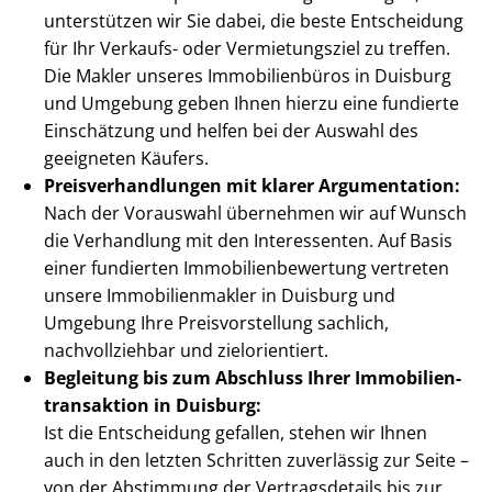
unterstützen wir Sie dabei, die beste Entscheidung
für Ihr Verkaufs- oder Vermietungsziel zu treffen.
Die Makler unseres Immobilienbüros in Duisburg
und Umgebung geben Ihnen hierzu eine fundierte
Einschätzung und helfen bei der Auswahl des
geeigneten Käufers.
Preis­ver­hand­lun­gen mit klarer Argumentation:
Nach der Vorauswahl übernehmen wir auf Wunsch
die Verhandlung mit den Interessenten. Auf Basis
einer fundierten Im­mo­bi­li­en­be­wer­tung vertreten
unsere Im­mo­bi­li­en­mak­ler in Duisburg und
Umgebung Ihre Preis­vor­stel­lung sachlich,
nachvollziehbar und zielorientiert.
Begleitung bis zum Abschluss Ihrer Im­mo­bi­li­en­
trans­ak­ti­on in Duisburg:
Ist die Entscheidung gefallen, stehen wir Ihnen
auch in den letzten Schritten zuverlässig zur Seite –
von der Abstimmung der Vertragsdetails bis zur