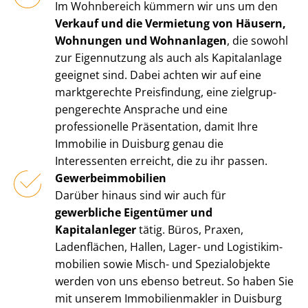
Im Wohnbereich kümmern wir uns um den
Verkauf und die Vermietung von Häusern,
Wohnungen und Wohnanlagen
, die sowohl
zur Eigennutzung als auch als Kapitalanlage
geeignet sind. Dabei achten wir auf eine
marktgerechte Preisfindung, eine ziel­grup­
pen­ge­rech­te Ansprache und eine
professionelle Präsentation, damit Ihre
Immobilie in Duisburg genau die
Interessenten erreicht, die zu ihr passen.
Ge­wer­be­im­mo­bi­li­en
Darüber hinaus sind wir auch für
gewerbliche Eigentümer und
Kapitalanleger
tätig. Büros, Praxen,
Ladenflächen, Hallen, Lager- und Lo­gis­tik­im­
mo­bi­li­en sowie Misch- und Spezialobjekte
werden von uns ebenso betreut. So haben Sie
mit unserem Im­mo­bi­li­en­mak­ler in Duisburg