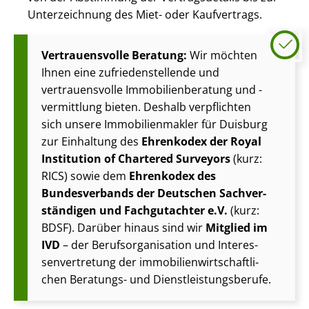
Unterzeichnung des Miet- oder Kaufvertrags.
Vertrauensvolle Beratung:
Wir möchten
Ihnen eine zu­frie­den­stel­len­de und
vertrauensvolle Im­mo­bi­li­en­be­ra­tung und -
vermittlung bieten. Deshalb verpflichten
sich unsere Im­mo­bi­li­en­mak­ler für Duisburg
zur Einhaltung des
Ehrenkodex der Royal
Institution of Chartered Surveyors
(kurz:
RICS) sowie dem
Ehrenkodex des
Bundesverbands der Deutschen Sach­ver­
stän­di­gen und Fachgutachter e.V.
(kurz:
BDSF). Darüber hinaus sind wir
Mitglied im
IVD
– der Be­rufs­or­ga­ni­sa­ti­on und In­ter­es­
sen­ver­tre­tung der im­mo­bi­li­en­wirt­schaft­li­
chen Beratungs- und Dienst­leis­tungs­be­ru­fe.