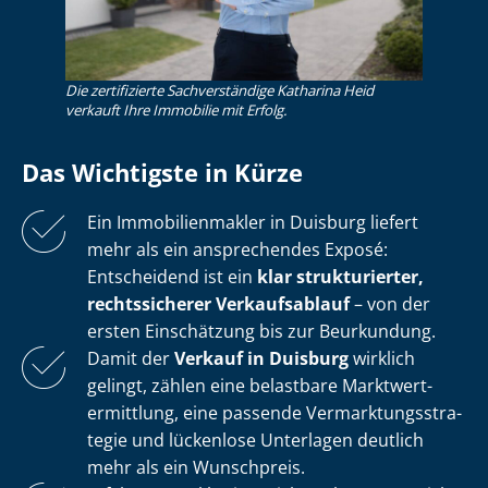
Die zertifizierte Sachverständige Katharina Heid
verkauft Ihre Immobilie mit Erfolg.
Das Wichtigste in Kürze
Ein Im­mo­bi­li­en­mak­ler in Duisburg liefert
mehr als ein ansprechendes Exposé:
Entscheidend ist ein
klar strukturierter,
rechtssicherer Verkaufsablauf
– von der
ersten Einschätzung bis zur Beurkundung.
Damit der
Verkauf in Duisburg
wirklich
gelingt, zählen eine belastbare Markt­wert­
ermitt­lung, eine passende Ver­mark­tungs­stra­
te­gie und lückenlose Unterlagen deutlich
mehr als ein Wunschpreis.