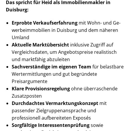
Das spricht für Heid als Im­mo­bi­li­en­mak­ler in
Duisburg:
Erprobte Ver­kaufs­er­fah­rung
mit Wohn- und Ge­
wer­be­im­mo­bi­li­en in Duisburg und dem näheren
Umland
Aktuelle Marktübersicht
inklusive Zugriff auf
Vergleichsdaten, um Angebotspreise realistisch
und marktfähig abzuleiten
Sachverständige im eigenen Team
für belastbare
Wert­ermitt­lun­gen und gut begründete
Preisargumente
Klare Pro­vi­si­ons­re­ge­lung
ohne überraschende
Zusatzposten
Durchdachtes Ver­mark­tungs­kon­zept
mit
passender Ziel­grup­pen­an­spra­che und
professionell aufbereiteten Exposés
Sorgfältige In­ter­es­sen­ten­prü­fung
sowie