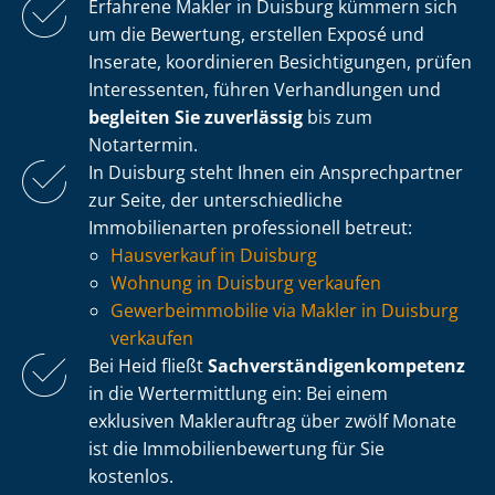
Erfahrene Makler in Duisburg kümmern sich
um die Bewertung, erstellen Exposé und
Inserate, koordinieren Besichtigungen, prüfen
Interessenten, führen Verhandlungen und
begleiten Sie zuverlässig
bis zum
Notartermin.
In Duisburg steht Ihnen ein Ansprechpartner
zur Seite, der un­ter­schied­li­che
Immobilienarten professionell betreut:
Hausverkauf in Duisburg
Wohnung in Duisburg verkaufen
Ge­wer­be­im­mo­bi­lie via Makler in Duisburg
verkaufen
Bei Heid fließt
Sach­ver­stän­di­gen­kom­pe­tenz
in die Wertermittlung ein: Bei einem
exklusiven Maklerauftrag über zwölf Monate
ist die Im­mo­bi­li­en­be­wer­tung für Sie
kostenlos.