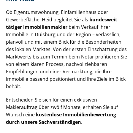
Ob Ei­gen­tums­woh­nung, Einfamilienhaus oder
Gewerbefläche: Heid begleitet Sie als
bundesweit
tätiger Im­mo­bi­li­en­mak­ler
beim Verkauf Ihrer
Immobilie in Duisburg und der Region – verlässlich,
planvoll und mit einem Blick für die Besonderheiten
des lokalen Marktes. Von der ersten Einschätzung des
Marktwerts bis zum Termin beim Notar profitieren Sie
von einem klaren Prozess, nach­voll­zieh­ba­ren
Empfehlungen und einer Vermarktung, die Ihre
Immobilie passend positioniert und Ihre Ziele im Blick
behält.
Entscheiden Sie sich für einen exklusiven
Maklerauftrag über zwölf Monate, erhalten Sie auf
Wunsch eine
kostenlose Im­mo­bi­li­en­be­wer­tung
durch unsere Sach­ver­stän­di­gen
.