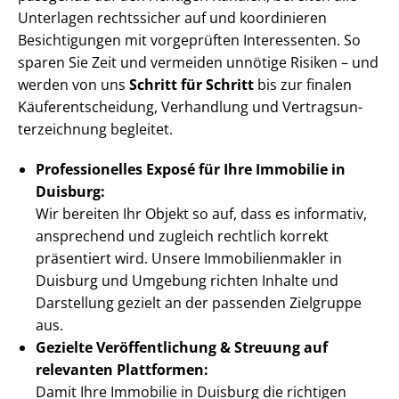
Unterlagen rechtssicher auf und koordinieren
Besichtigungen mit vorgeprüften Interessenten. So
sparen Sie Zeit und vermeiden unnötige Risiken – und
werden von uns
Schritt für Schritt
bis zur finalen
Käu­fer­ent­schei­dung, Verhandlung und Ver­trags­un­
ter­zeich­nung begleitet.
Professionelles Exposé für Ihre Immobilie in
Duisburg:
Wir bereiten Ihr Objekt so auf, dass es informativ,
ansprechend und zugleich rechtlich korrekt
präsentiert wird. Unsere Im­mo­bi­li­en­mak­ler in
Duisburg und Umgebung richten Inhalte und
Darstellung gezielt an der passenden Zielgruppe
aus.
Gezielte Ver­öf­fent­li­chung & Streuung auf
relevanten Plattformen:
Damit Ihre Immobilie in Duisburg die richtigen