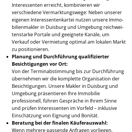
Interessenten erreicht, kombinieren wir
verschiedene Ver­mark­tungs­we­ge: Neben unserer
eigenen In­ter­es­sen­ten­kar­tei nutzen unsere Im­mo­
bi­li­en­mak­ler in Duisburg und Umgebung reich­wei­
ten­star­ke Portale und geeignete Kanäle, um
Verkauf oder Vermietung optimal am lokalen Markt
zu positionieren.
Planung und Durchführung qualifizierter
Besichtigungen vor Ort:
Von der Ter­min­ab­stim­mung bis zur Durchführung
übernehmen wir die komplette Organisation der
Besichtigungen. Unsere Makler in Duisburg und
Umgebung präsentieren Ihre Immobilie
professionell, führen Gespräche in Ihrem Sinne
und prüfen Interessenten im Vorfeld – inklusive
Einschätzung von Eignung und Bonität.
Beratung bei der finalen Käuferauswahl:
Wenn mehrere passende Anfragen vorliegen,