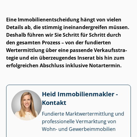
Eine Im­mo­bi­li­en­ent­schei­dung hängt von vielen
Details ab, die stimmig in­ein­an­der­grei­fen müssen.
Deshalb führen wir Sie Schritt für Schritt durch
den gesamten Prozess – von der fundierten
Wertermittlung über eine passende Ver­kaufs­stra­
te­gie und ein überzeugendes Inserat bis hin zum
erfolgreichen Abschluss inklusive Notartermin.
Heid Im­mo­bi­li­en­mak­ler -
Kontakt
Fundierte Markt­wert­ermitt­lung und
professionelle Vermarktung von
Wohn- und Ge­wer­be­im­mo­bi­li­en