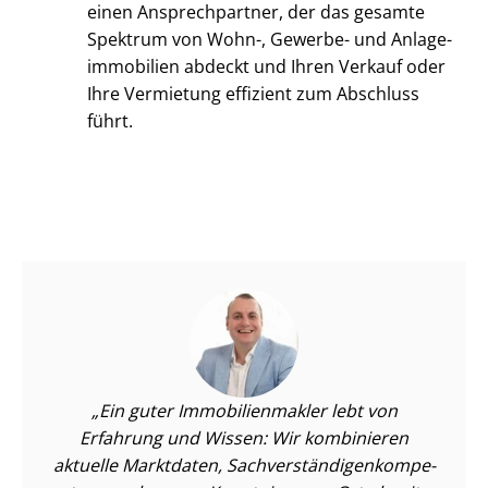
einen Ansprechpartner, der das gesamte
Spektrum von Wohn-, Gewerbe- und An­la­ge­
im­mo­bi­li­en abdeckt und Ihren Verkauf oder
Ihre Vermietung effizient zum Abschluss
führt.
Ein guter Im­mo­bi­li­en­mak­ler lebt von
Erfahrung und Wissen: Wir kombinieren
aktuelle Marktdaten, Sach­ver­stän­di­gen­kom­pe­