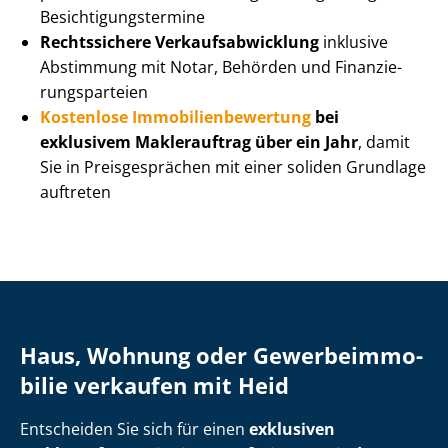
Be­sich­ti­gungs­ter­mi­ne
Rechtssichere Ver­kaufs­ab­wick­lung
inklusive
Abstimmung mit Notar, Behörden und Fi­nan­zie­
rungs­par­tei­en
Kostenlose Im­mo­bi­li­en­be­wer­tung
bei
exklusivem Maklerauftrag über ein Jahr
, damit
Sie in Preisgesprächen mit einer soliden Grundlage
auftreten
Haus, Wohnung oder Ge­wer­be­im­mo­
bi­lie verkaufen mit Heid
Entscheiden Sie sich für einen
exklusiven