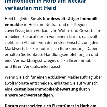
Immobilien in Horb am Neckar
verkaufen mit Heid
Heid begleitet Sie als
bundesweit tätiger Im­mo­bi­li­
en­mak­ler
in Horb am Neckar und der Region
zuverlässig beim Verkauf von Wohn- und Ge­wer­be­im­
mo­bi­li­en. Sie profitieren von einem klaren, nach­voll­
zieh­ba­ren Ablauf – von der ersten Einschätzung des
Marktwerts bis zur notariellen Beurkundung. Dabei
erhalten Sie konkrete Hand­lungs­emp­feh­lun­gen und
eine Ver­mark­tungs­stra­te­gie, die zu Ihrer Immobilie
und Ihren Verkaufszielen passt.
Wenn Sie sich für einen exklusiven Maklerauftrag über
zwölf Monate entscheiden, erhalten Sie auf Wunsch
eine
kostenlose Im­mo­bi­li­en­be­wer­tung durch
unsere Sach­ver­stän­di­gen
.
Darum entscheiden sich Eigentümer in Horb am