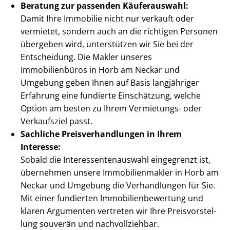
Beratung zur passenden Käuferauswahl:
Damit Ihre Immobilie nicht nur verkauft oder
vermietet, sondern auch an die richtigen Personen
übergeben wird, unterstützen wir Sie bei der
Entscheidung. Die Makler unseres
Immobilienbüros in Horb am Neckar und
Umgebung geben Ihnen auf Basis langjähriger
Erfahrung eine fundierte Einschätzung, welche
Option am besten zu Ihrem Vermietungs- oder
Verkaufsziel passt.
Sachliche Preis­ver­hand­lun­gen in Ihrem
Interesse:
Sobald die In­ter­es­sen­ten­aus­wahl eingegrenzt ist,
übernehmen unsere Im­mo­bi­li­en­mak­ler in Horb am
Neckar und Umgebung die Verhandlungen für Sie.
Mit einer fundierten Im­mo­bi­li­en­be­wer­tung und
klaren Argumenten vertreten wir Ihre Preis­vor­stel­
lung souverän und nachvollziehbar.