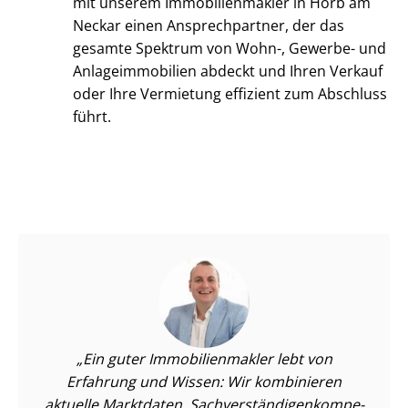
mit unserem Im­mo­bi­li­en­mak­ler in Horb am
Neckar einen Ansprechpartner, der das
gesamte Spektrum von Wohn-, Gewerbe- und
An­la­ge­im­mo­bi­li­en abdeckt und Ihren Verkauf
oder Ihre Vermietung effizient zum Abschluss
führt.
Ein guter Im­mo­bi­li­en­mak­ler lebt von
Erfahrung und Wissen: Wir kombinieren
aktuelle Marktdaten, Sach­ver­stän­di­gen­kom­pe­