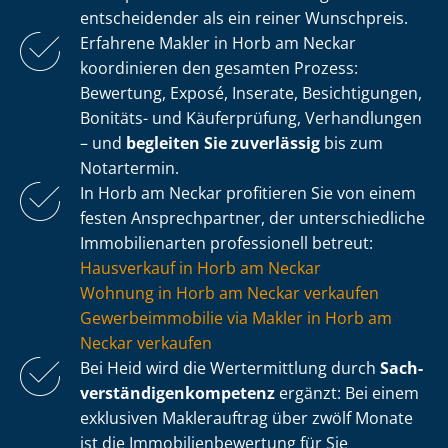
entscheidender als ein reiner Wunschpreis.
Erfahrene Makler in Horb am Neckar
koordinieren den gesamten Prozess:
Bewertung, Exposé, Inserate, Besichtigungen,
Bonitäts- und Käuferprüfung, Verhandlungen
– und
begleiten Sie zuverlässig
bis zum
Notartermin.
In Horb am Neckar profitieren Sie von einem
festen Ansprechpartner, der un­ter­schied­li­che
Immobilienarten professionell betreut:
Hausverkauf in Horb am Neckar
Wohnung in Horb am Neckar verkaufen
Ge­wer­be­im­mo­bi­lie via Makler in Horb am
Neckar verkaufen
Bei Heid wird die Wertermittlung durch
Sach­
ver­stän­di­gen­kom­pe­tenz
ergänzt: Bei einem
exklusiven Maklerauftrag über zwölf Monate
ist die Im­mo­bi­li­en­be­wer­tung für Sie