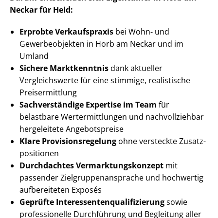
Neckar für Heid:
Erprobte Verkaufspraxis
bei Wohn- und
Gewerbeobjekten in Horb am Neckar und im
Umland
Sichere Marktkenntnis
dank aktueller
Vergleichswerte für eine stimmige, realistische
Preisermittlung
Sachverständige Expertise im Team
für
belastbare Wert­ermitt­lun­gen und nachvollziehbar
hergeleitete Angebotspreise
Klare Pro­vi­si­ons­re­ge­lung
ohne versteckte Zu­satz­
po­si­tio­nen
Durchdachtes Ver­mark­tungs­kon­zept
mit
passender Ziel­grup­pen­an­spra­che und hochwertig
aufbereiteten Exposés
Geprüfte In­ter­es­sen­ten­qua­li­fi­zie­rung
sowie
professionelle Durchführung und Begleitung aller