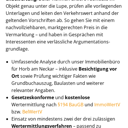
Objekt genau unter die Lupe, prüfen alle vorliegenden
Unterlagen und leiten den Verkehrswert anhand der
geltenden Vorschriften ab. So gehen Sie mit einem
nach­voll­zieh­ba­ren, marktgerechten Preis in die
Vermarktung – und haben in Gesprächen mit
Interessenten eine verlässliche Ar­gu­men­ta­ti­ons­
grund­la­ge.
Umfassende Analyse durch unser Immobilienbüro
für Horb am Neckar – inklusive
Besichtigung vor
Ort
sowie Prüfung wichtiger Fakten wie
Grundbuchauszug, Baulasten und weiterer
relevanter Angaben.
Ge­set­zes­kon­for­me
und
kostenlose
Wertermittlung nach
§194 BauGB
und
ImmoWertV
bzw.
BelWertV
Einsatz von mindestens zwei der drei zulässigen
Wert­ermitt­lungs­ver­fah­ren
– passend zu