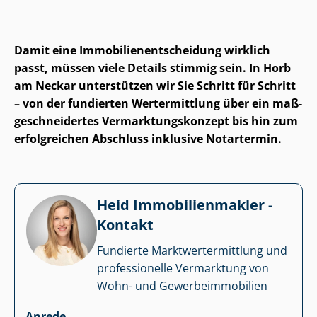
Damit eine Im­mo­bi­li­en­ent­schei­dung wirklich
passt, müssen viele Details stimmig sein. In Horb
am Neckar unterstützen wir Sie Schritt für Schritt
– von der fundierten Wertermittlung über ein maß­
ge­schnei­der­tes Ver­mark­tungs­kon­zept bis hin zum
erfolgreichen Abschluss inklusive Notartermin.
Heid Im­mo­bi­li­en­mak­ler -
Kontakt
Fundierte Markt­wert­ermitt­lung und
professionelle Vermarktung von
Wohn- und Ge­wer­be­im­mo­bi­li­en
Anrede