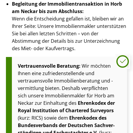
Begleitung der Im­mo­bi­li­en­trans­ak­ti­on in Horb
am Neckar bis zum Abschluss:
Wenn die Entscheidung gefallen ist, bleiben wir an
Ihrer Seite: Unsere Im­mo­bi­li­en­mak­ler unterstützen
Sie bei allen letzten Schritten – von der
Abstimmung der Details bis zur Unterzeichnung
des Miet- oder Kaufvertrags.
Vertrauensvolle Beratung:
Wir möchten
Ihnen eine zu­frie­den­stel­len­de und
vertrauensvolle Im­mo­bi­li­en­be­ra­tung und -
vermittlung bieten. Deshalb verpflichten
sich unsere Im­mo­bi­li­en­mak­ler für Horb am
Neckar zur Einhaltung des
Ehrenkodex der
Royal Institution of Chartered Surveyors
(kurz: RICS) sowie dem
Ehrenkodex des
Bundesverbands der Deutschen Sach­ver­
stän­di­gen und Fachgutachter e.V.
(kurz: