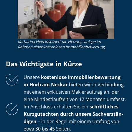
Katharina Heid inspiziert die Heizungsanlage im
Rahmen einer kostenlosen Im­mo­bi­li­en­be­wer­tung.
Das Wichtigste in Kürze
Unsere
kostenlose
Im­mo­bi­li­en­be­wer­tung
in Horb am Neckar
bieten wir in Verbindung
mit einem exklusiven Maklerauftrag an, der
eine Mindestlaufzeit von 12 Monaten umfasst.
Im Anschluss erhalten Sie ein
schriftliches
Kurzgutachten durch unsere Sach­ver­stän­
di­gen
– in der Regel mit einem Umfang von
etwa 30 bis 45 Seiten.