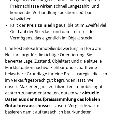
Preisnachlässe wirken schnell „angezählt“ und
können die Ver­hand­lungs­po­si­ti­on spürbar
schwächen.
Fällt der
Preis zu niedrig
aus, bleibt im Zweifel viel
Geld auf der Strecke – und damit ein Teil des
Vermögens, das eigentlich im Objekt steckt.
Eine kostenlose Im­mo­bi­li­en­be­wer­tung in Horb am
Neckar sorgt für die richtige Orientierung. Sie
bewertet Lage, Zustand, Objektart und die aktuelle
Marktsituation nachvollziehbar und schafft eine
belastbare Grundlage für eine Preisstrategie, die sich
im Ver­kaufs­ge­spräch gut begründen lässt. Weil
unsere Makler eng mit zertifizierten Im­mo­bi­li­en­gut­
ach­tern zu­sam­men­ar­bei­ten, nutzen wir
aktuelle
Daten aus der Kauf­preis­samm­lung des lokalen
Gut­ach­ter­aus­schus­ses
. Unsere Vergleichswerte
basieren damit auf tatsächlich beurkundeten