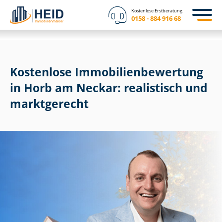
Kostenlose Erstberatung
0158 - 884 916 68
Kostenlose Im­mo­bi­li­en­be­wer­tung
in Horb am Neckar: realistisch und
marktgerecht