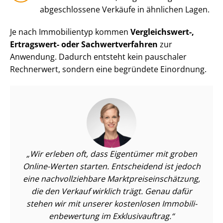
abgeschlossene Verkäufe in ähnlichen Lagen.
Je nach Immobilientyp kommen
Vergleichswert-,
Ertragswert- oder Sach­wert­ver­fah­ren
zur
Anwendung. Dadurch entsteht kein pauschaler
Rechnerwert, sondern eine begründete Einordnung.
Wir erleben oft, dass Eigentümer mit groben
Online-Werten starten. Entscheidend ist jedoch
eine nach­voll­zieh­ba­re Markt­preis­ein­schät­zung,
die den Verkauf wirklich trägt. Genau dafür
stehen wir mit unserer kostenlosen Im­mo­bi­li­
en­be­wer­tung im Exklusivauftrag.