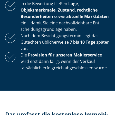
In die Bewertung fließen
Lage,
Objektmerkmale, Zustand, rechtliche
Besonderheiten
sowie
aktuelle Marktdaten
ein – damit Sie eine nach­voll­zieh­ba­re Ent­
schei­dungs­grund­la­ge haben.
Nach dem Be­sich­ti­gungs­ter­min liegt das
Gutachten üblicherweise
7 bis 10 Tage
später
vor.
Die
Provision für unseren Maklerservice
wird erst dann fällig, wenn der Verkauf
tatsächlich erfolgreich abgeschlossen wurde.
Das umfasst die kostenlose Im­mo­bi­