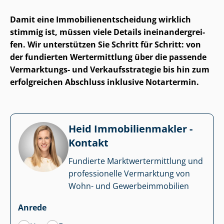
Damit eine Im­mo­bi­li­en­ent­schei­dung wirklich
stimmig ist, müssen viele Details in­ein­an­der­grei­
fen. Wir unterstützen Sie Schritt für Schritt: von
der fundierten Wertermittlung über die passende
Vermarktungs- und Ver­kaufs­stra­te­gie bis hin zum
erfolgreichen Abschluss inklusive Notartermin.
Heid Im­mo­bi­li­en­mak­ler -
Kontakt
Fundierte Markt­wert­ermitt­lung und
professionelle Vermarktung von
Wohn- und Ge­wer­be­im­mo­bi­li­en
Anrede