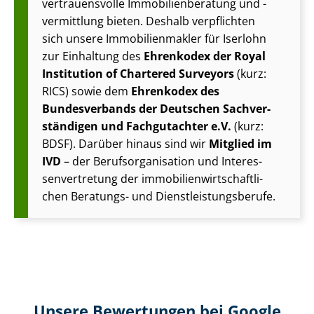
vertrauensvolle Im­mo­bi­li­en­be­ra­tung und -
vermittlung bieten. Deshalb verpflichten
sich unsere Im­mo­bi­li­en­mak­ler für Iserlohn
zur Einhaltung des
Ehrenkodex der Royal
Institution of Chartered Surveyors
(kurz:
RICS) sowie dem
Ehrenkodex des
Bundesverbands der Deutschen Sach­ver­
stän­di­gen und Fachgutachter e.V.
(kurz:
BDSF). Darüber hinaus sind wir
Mitglied im
IVD
– der Be­rufs­or­ga­ni­sa­ti­on und In­ter­es­
sen­ver­tre­tung der im­mo­bi­li­en­wirt­schaft­li­
chen Beratungs- und Dienst­leis­tungs­be­ru­fe.
Unsere Bewertungen bei Google