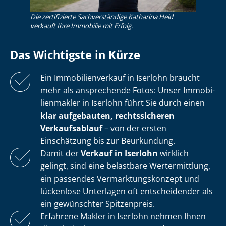
Die zertifizierte Sachverständige Katharina Heid
verkauft Ihre Immobilie mit Erfolg.
Das Wichtigste in Kürze
Ein Im­mo­bi­li­en­ver­kauf in Iserlohn braucht
mehr als ansprechende Fotos: Unser Im­mo­bi­
li­en­mak­ler in Iserlohn führt Sie durch einen
klar aufgebauten, rechtssicheren
Verkaufsablauf
– von der ersten
Einschätzung bis zur Beurkundung.
Damit der
Verkauf in Iserlohn
wirklich
gelingt, sind eine belastbare Wertermittlung,
ein passendes Ver­mark­tungs­kon­zept und
lückenlose Unterlagen oft entscheidender als
ein gewünschter Spitzenpreis.
Erfahrene Makler in Iserlohn nehmen Ihnen