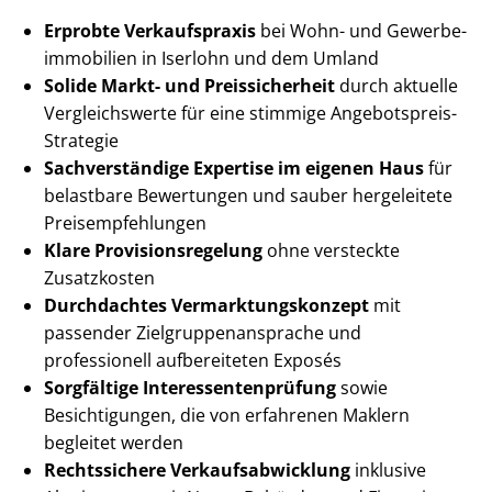
Erprobte Verkaufspraxis
bei Wohn- und Ge­wer­be­
im­mo­bi­li­en in Iserlohn und dem Umland
Solide Markt- und Preissicherheit
durch aktuelle
Vergleichswerte für eine stimmige Angebotspreis-
Strategie
Sachverständige Expertise im eigenen Haus
für
belastbare Bewertungen und sauber hergeleitete
Preis­emp­feh­lun­gen
Klare Pro­vi­si­ons­re­ge­lung
ohne versteckte
Zusatzkosten
Durchdachtes Ver­mark­tungs­kon­zept
mit
passender Ziel­grup­pen­an­spra­che und
professionell aufbereiteten Exposés
Sorgfältige In­ter­es­sen­ten­prü­fung
sowie
Besichtigungen, die von erfahrenen Maklern
begleitet werden
Rechtssichere Ver­kaufs­ab­wick­lung
inklusive