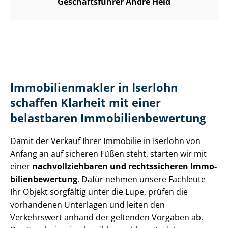
Geschäftsführer André Heid
Im­mo­bi­li­en­mak­ler in Iserlohn
schaffen Klarheit mit einer
belastbaren Im­mo­bi­li­en­be­wer­tung
Damit der Verkauf Ihrer Immobilie in Iserlohn von
Anfang an auf sicheren Füßen steht, starten wir mit
einer
nach­voll­zieh­ba­ren und rechtssicheren Im­mo­
bi­li­en­be­wer­tung
. Dafür nehmen unsere Fachleute
Ihr Objekt sorgfältig unter die Lupe, prüfen die
vorhandenen Unterlagen und leiten den
Verkehrswert anhand der geltenden Vorgaben ab.