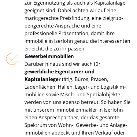
zur Eigennutzung als auch als Kapitalanlage
geeignet sind. Dabei achten wir auf eine
marktgerechte Preisfindung, eine ziel­grup­
pen­ge­rech­te Ansprache und eine
professionelle Präsentation, damit Ihre
Immobilie in Iserlohn genau die Interessenten
erreicht, die zu ihr passen.
Ge­wer­be­im­mo­bi­li­en
Darüber hinaus sind wir auch für
gewerbliche Eigentümer und
Kapitalanleger
tätig. Büros, Praxen,
Ladenflächen, Hallen, Lager- und Lo­gis­tik­im­
mo­bi­li­en sowie Misch- und Spezialobjekte
werden von uns ebenso betreut. So haben Sie
mit unserem Im­mo­bi­li­en­mak­ler in Iserlohn
einen Ansprechpartner, der das gesamte
Spektrum von Wohn-, Gewerbe- und An­la­ge­
im­mo­bi­li­en abdeckt und Ihren Verkauf oder