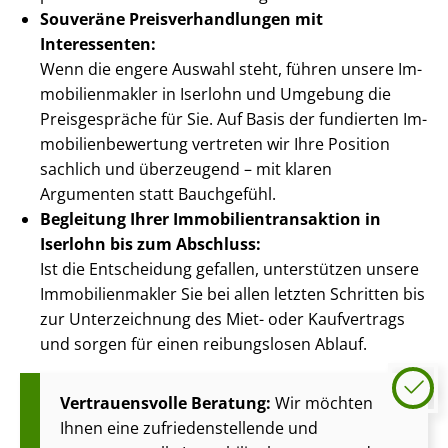
Souveräne Preis­ver­hand­lun­gen mit
Interessenten:
Wenn die engere Auswahl steht, führen unsere Im­
mo­bi­li­en­mak­ler in Iserlohn und Umgebung die
Preisgespräche für Sie. Auf Basis der fundierten Im­
mo­bi­li­en­be­wer­tung vertreten wir Ihre Position
sachlich und überzeugend – mit klaren
Argumenten statt Bauchgefühl.
Begleitung Ihrer Im­mo­bi­li­en­trans­ak­ti­on in
Iserlohn bis zum Abschluss:
Ist die Entscheidung gefallen, unterstützen unsere
Im­mo­bi­li­en­mak­ler Sie bei allen letzten Schritten bis
zur Unterzeichnung des Miet- oder Kaufvertrags
und sorgen für einen reibungslosen Ablauf.
Vertrauensvolle Beratung:
Wir möchten
Ihnen eine zu­frie­den­stel­len­de und