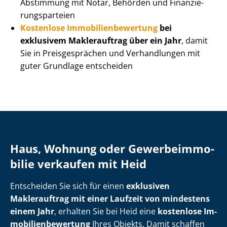
Abstimmung mit Notar, Behörden und Fi­nan­zie­
rungs­par­tei­en
Kostenlose Im­mo­bi­li­en­be­wer­tung
bei
exklusivem Maklerauftrag über ein Jahr
, damit
Sie in Preisgesprächen und Verhandlungen mit
guter Grundlage entscheiden
Haus, Wohnung oder Ge­wer­be­im­mo­
bi­lie verkaufen mit Heid
Entscheiden Sie sich für einen
exklusiven
Maklerauftrag mit einer Laufzeit von mindestens
einem Jahr
, erhalten Sie bei Heid eine
kostenlose Im­
mo­bi­li­en­be­wer­tung
Ihres Objekts. Damit schaffen