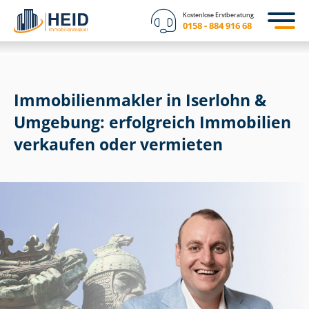
Kostenlose Erstberatung
0158 - 884 916 68
Im­mo­bi­li­en­mak­ler in Iserlohn &
Umgebung: erfolgreich Immobilien
verkaufen oder vermieten