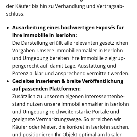
der Käufer bis hin zu Verhandlung und Ver­trags­ab­
schluss.
Ausarbeitung eines hochwertigen Exposés für
Ihre Immobilie in Iserlohn:
Die Darstellung erfüllt alle relevanten gesetzlichen
Vorgaben. Unsere Im­mo­bi­li­en­mak­ler in Iserlohn
und Umgebung bereiten Ihre Immobilie ziel­grup­
pen­ge­recht auf, damit Lage, Ausstattung und
Potenzial klar und ansprechend vermittelt werden.
Gezieltes Inserieren & breite Ver­öf­fent­li­chung
auf passenden Plattformen:
Zusätzlich zu unserem eigenen In­ter­es­sen­ten­be­
stand nutzen unsere Im­mo­bi­li­en­mak­ler in Iserlohn
und Umgebung reich­wei­ten­star­ke Portale und
geeignete Ver­mark­tungs­we­ge. So erreichen wir
Käufer oder Mieter, die konkret in Iserlohn suchen,
und positionieren Ihr Objekt optimal am lokalen