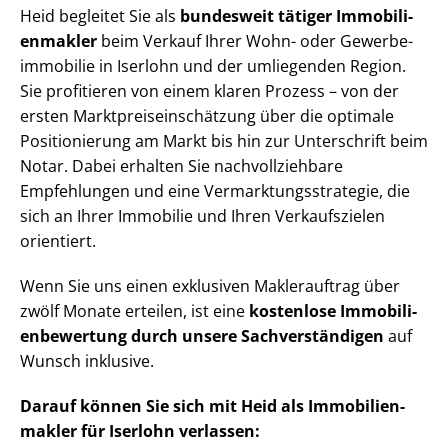
Heid begleitet Sie als
bundesweit tätiger Im­mo­bi­li­
en­mak­ler
beim Verkauf Ihrer Wohn- oder Ge­wer­be­
im­mo­bi­lie in Iserlohn und der umliegenden Region.
Sie profitieren von einem klaren Prozess – von der
ersten Markt­preis­ein­schät­zung über die optimale
Positionierung am Markt bis hin zur Unterschrift beim
Notar. Dabei erhalten Sie nach­voll­zieh­ba­re
Empfehlungen und eine Ver­mark­tungs­stra­te­gie, die
sich an Ihrer Immobilie und Ihren Verkaufszielen
orientiert.
Wenn Sie uns einen exklusiven Maklerauftrag über
zwölf Monate erteilen, ist eine
kostenlose Im­mo­bi­li­
en­be­wer­tung durch unsere Sach­ver­stän­di­gen
auf
Wunsch inklusive.
Darauf können Sie sich mit Heid als Im­mo­bi­li­en­
mak­ler für Iserlohn verlassen: