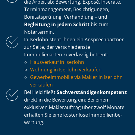
die Arbeit ab: Bewertung, Exposé, Inserate,
Ter­min­ma­nage­ment, Besichtigungen,
Bonitätsprüfung, Verhandlung – und
Begleitung in jedem Schritt
bis zum
Notartermin.
In Iserlohn steht Ihnen ein Ansprechpartner
zur Seite, der verschiedenste
Immobilienarten zuverlässig betreut:
Hausverkauf in Iserlohn
Wohnung in Iserlohn verkaufen
Ge­wer­be­im­mo­bi­lie via Makler in Iserlohn
verkaufen
Bei Heid fließt
Sach­ver­stän­di­gen­kom­pe­tenz
direkt in die Bewertung ein: Bei einem
exklusiven Maklerauftrag über zwölf Monate
erhalten Sie eine kostenlose Im­mo­bi­li­en­be­
wer­tung.