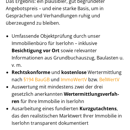
Das Ergebnis: ein plausibler, gut begründeter
Angebotspreis – und eine starke Basis, um in
Gesprächen und Verhandlungen ruhig und
überzeugend zu bleiben.
Umfassende Objektprüfung durch unser
Immobilienbüro für Iserlohn – inklusive
Besichtigung vor Ort
sowie relevanter
Informationen aus Grundbuchauszug, Baulasten u.
v. m.
Rechtskonforme
und
kostenlose
Wertermittlung
nach
§194 BauGB
und
ImmoWertV
bzw.
BelWertV
Auswertung mit mindestens zwei der drei
gesetzlich anerkannten
Wert­ermitt­lungs­ver­fah­
ren
für Ihre Immobilie in Iserlohn
Ausarbeitung eines fundierten
Kurzgutachtens
,
das den realistischen Marktwert Ihrer Immobilie in
Iserlohn transparent dokumentiert