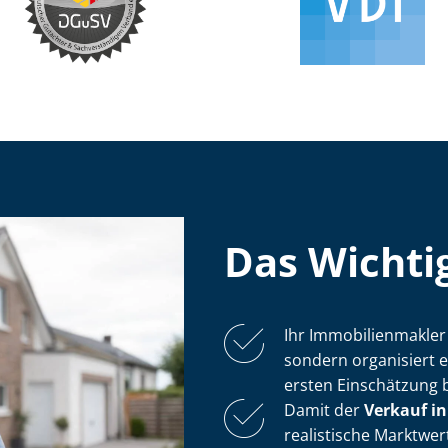
Das Wichtig
Ihr Im­mo­bi­li­en­mak
sondern organisiert 
ersten Einschätzung 
Damit der
Verkauf in
realistische Markt­wer