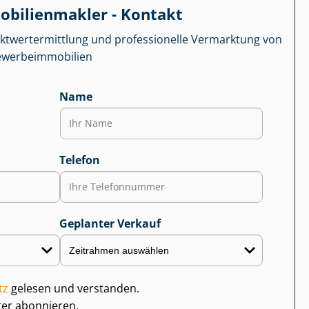
­bi­li­en­mak­ler - Kontakt
kt­wert­ermitt­lung und professionelle Vermarktung von
r­be­im­mo­bi­li­en
Name
Telefon
Geplanter Verkauf
tz
gelesen und verstanden.
ter abonnieren.