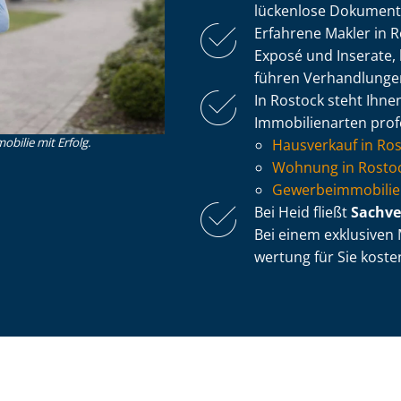
lückenlose Dokumente
Erfahrene Makler in 
Exposé und Inserate, 
führen Verhandlung
In Rostock steht Ihnen
Immobilienarten profe
obilie mit Erfolg.
Hausverkauf in Ro
Wohnung in Rostoc
Ge­wer­be­im­mo­bi­l
Bei Heid fließt
Sach­ve
Bei einem exklusiven M
wer­tung für Sie kosten