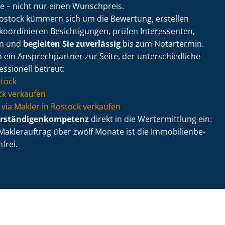
 – nicht nur einen Wunschpreis.
Rostock kümmern sich um die Bewertung, erstellen
koordinieren Besichtigungen, prüfen Interessenten,
en und
begleiten Sie zuverlässig
bis zum Notartermin.
 ein Ansprechpartner zur Seite, der un­ter­schied­li­che
ssionell betreut:
stock
k verkaufen
ie via Makler in Rostock verkaufen
r­stän­di­gen­kom­pe­tenz
direkt in die Wertermittlung ein:
aklerauftrag über zwölf Monate ist die Im­mo­bi­li­en­be­
frei.