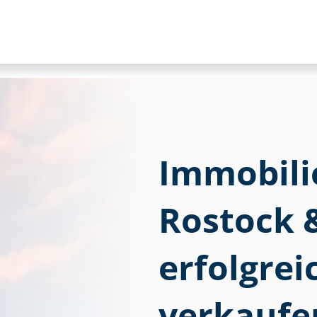
Im­mo­bi­li
Rostock 
erfolgre
verkaufe