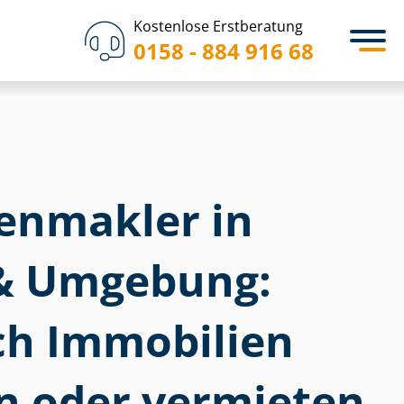
Kostenlose Erstberatung
0158 - 884 916 68
­en­mak­ler in
& Umgebung:
ich Immobilien
n oder vermieten