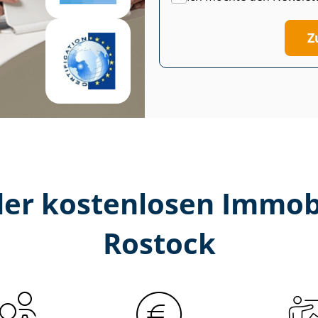
Z
er kostenlosen Im­mo­bi­
Rostock