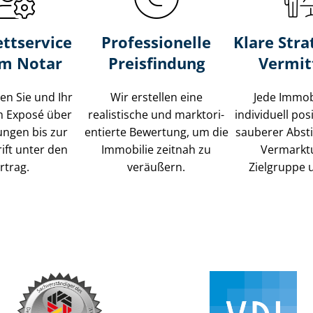
ttservice
Professionelle
Klare Stra
um Notar
Preisfindung
Vermit
ten Sie und Ihr
Wir erstellen eine
Jede Immob
m Exposé über
realistische und markt­ori­
individuell posi
ungen bis zur
en­tier­te Bewertung, um die
sauberer Abs
ift unter den
Immobilie zeitnah zu
Vermarkt
rtrag.
veräußern.
Zielgruppe 