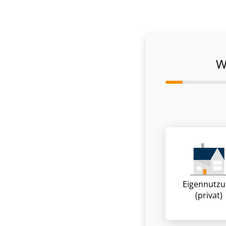
W
Eigennutz
(privat)