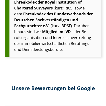
Ehrenkodex der Royal Institution of
Chartered Surveyors
(kurz: RICS) sowie
dem
Ehrenkodex des Bundesverbands der
Deutschen Sach­ver­stän­di­gen und
Fachgutachter e.V.
(kurz: BDSF). Darüber
hinaus sind wir
Mitglied im IVD
– der Be­
rufs­or­ga­ni­sa­ti­on und In­ter­es­sen­ver­tre­tung
der im­mo­bi­li­en­wirt­schaft­li­chen Beratungs-
und Dienst­leis­tungs­be­ru­fe.
Unsere Bewertungen bei Google