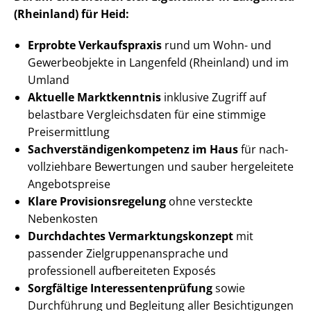
(Rheinland) für Heid:
Erprobte Verkaufspraxis
rund um Wohn- und
Gewerbeobjekte in Langenfeld (Rheinland) und im
Umland
Aktuelle Marktkenntnis
inklusive Zugriff auf
belastbare Vergleichsdaten für eine stimmige
Preisermittlung
Sach­ver­stän­di­gen­kom­pe­tenz im Haus
für nach­
voll­zieh­ba­re Bewertungen und sauber hergeleitete
Angebotspreise
Klare Pro­vi­si­ons­re­ge­lung
ohne versteckte
Nebenkosten
Durchdachtes Ver­mark­tungs­kon­zept
mit
passender Ziel­grup­pen­an­spra­che und
professionell aufbereiteten Exposés
Sorgfältige In­ter­es­sen­ten­prü­fung
sowie
Durchführung und Begleitung aller Besichtigungen