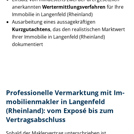
anerkannten
Wert­ermitt­lungs­ver­fah­ren
für Ihre
Immobilie in Langenfeld (Rheinland)
Ausarbeitung eines aus­sa­ge­kräf­ti­gen
Kurzgutachtens
, das den realistischen Marktwert
Ihrer Immobilie in Langenfeld (Rheinland)
dokumentiert
Professionelle Vermarktung mit Im­
mo­bi­li­en­mak­ler in Langenfeld
(Rheinland): vom Exposé bis zum
Ver­trags­ab­schluss
Sobald der Maklervertrag unterschrieben ist,