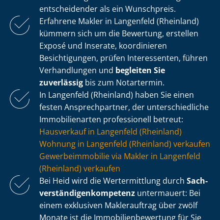
entscheidender als ein Wunschpreis.
Erfahrene Makler in Langenfeld (Rheinland)
kümmern sich um die Bewertung, erstellen
Exposé und Inserate, koordinieren
Besichtigungen, prüfen Interessenten, führen
Verhandlungen und
begleiten Sie
zuverlässig
bis zum Notartermin.
In Langenfeld (Rheinland) haben Sie einen
festen Ansprechpartner, der un­ter­schied­li­che
Immobilienarten professionell betreut:
Hausverkauf in Langenfeld (Rheinland)
Wohnung in Langenfeld (Rheinland) verkaufen
Ge­wer­be­im­mo­bi­lie via Makler in Langenfeld
(Rheinland) verkaufen
Bei Heid wird die Wertermittlung durch
Sach­
ver­stän­di­gen­kom­pe­tenz
untermauert: Bei
einem exklusiven Maklerauftrag über zwölf
Monate ist die Im­mo­bi­li­en­be­wer­tung für Sie