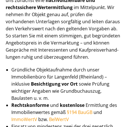
uns zunächst eine
nach­voll­zieh­ba­re und
rechtssichere Wertermittlung
im Mittelpunkt. Wir
nehmen Ihr Objekt genau auf, prüfen die
vorhandenen Unterlagen sorgfältig und leiten daraus
den Verkehrswert nach den geltenden Vorgaben ab.
So starten Sie mit einem stimmigen, gut begründeten
Angebotspreis in die Vermarktung – und können
Gespräche mit Interessenten und Kauf­preis­ver­hand­
lun­gen ruhig und überzeugend führen.
Gründliche Objektaufnahme durch unser
Immobilienbüro für Langenfeld (Rheinland) –
inklusive
Besichtigung vor Ort
sowie Prüfung
wichtiger Angaben wie Grundbuchauszug,
Baulasten u. v. m.
Rechtskonforme
und
kostenlose
Ermittlung des
Im­mo­bi­li­en­wer­tes gemäß
§194 BauGB
und
ImmoWertV
bzw.
BelWertV
Einsatz von mindestens zwei der drei gesetzlich