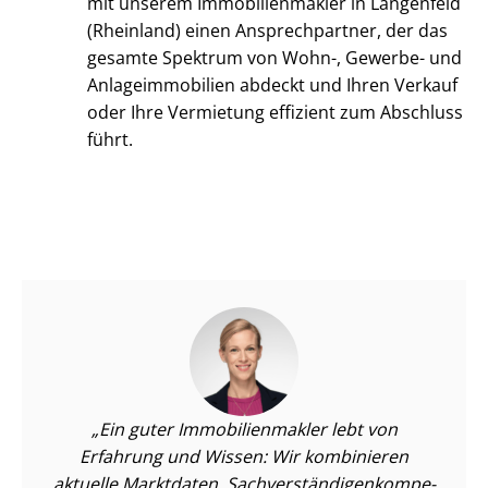
mit unserem Im­mo­bi­li­en­mak­ler in Langenfeld
(Rheinland) einen Ansprechpartner, der das
gesamte Spektrum von Wohn-, Gewerbe- und
An­la­ge­im­mo­bi­li­en abdeckt und Ihren Verkauf
oder Ihre Vermietung effizient zum Abschluss
führt.
Ein guter Im­mo­bi­li­en­mak­ler lebt von
Erfahrung und Wissen: Wir kombinieren
aktuelle Marktdaten, Sach­ver­stän­di­gen­kom­pe­