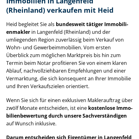
Immobilien in Langenfeld
(Rheinland) verkaufen mit Heid
Heid begleitet Sie als
bundesweit tätiger Im­mo­bi­li­
en­mak­ler
in Langenfeld (Rheinland) und der
umliegenden Region zuverlässig beim Verkauf von
Wohn- und Ge­wer­be­im­mo­bi­li­en. Vom ersten
Überblick zum möglichen Marktpreis bis hin zum
Termin beim Notar profitieren Sie von einem klaren
Ablauf, nach­voll­zieh­ba­ren Empfehlungen und einer
Vermarktung, die sich konsequent an Ihrer Immobilie
und Ihren Verkaufszielen orientiert.
Wenn Sie sich für einen exklusiven Maklerauftrag über
zwölf Monate entscheiden, ist eine
kostenlose Im­mo­
bi­li­en­be­wer­tung durch unsere Sach­ver­stän­di­gen
auf Wunsch inklusive.
Darum entscheiden sich Eigentümer in Langenfeld