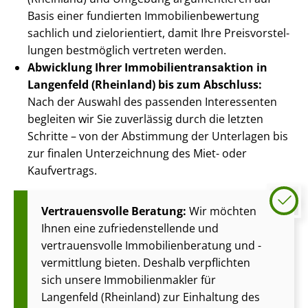
Basis einer fundierten Im­mo­bi­li­en­be­wer­tung
sachlich und zielorientiert, damit Ihre Preis­vor­stel­
lun­gen bestmöglich vertreten werden.
Abwicklung Ihrer Im­mo­bi­li­en­trans­ak­ti­on in
Langenfeld (Rheinland) bis zum Abschluss:
Nach der Auswahl des passenden Interessenten
begleiten wir Sie zuverlässig durch die letzten
Schritte – von der Abstimmung der Unterlagen bis
zur finalen Unterzeichnung des Miet- oder
Kaufvertrags.
Vertrauensvolle Beratung:
Wir möchten
Ihnen eine zu­frie­den­stel­len­de und
vertrauensvolle Im­mo­bi­li­en­be­ra­tung und -
vermittlung bieten. Deshalb verpflichten
sich unsere Im­mo­bi­li­en­mak­ler für
Langenfeld (Rheinland) zur Einhaltung des