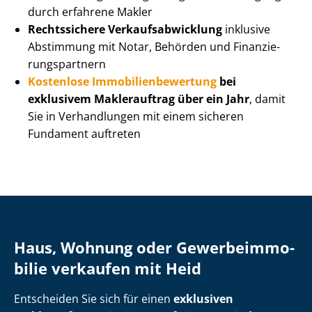
durch erfahrene Makler
Rechtssichere Ver­kaufs­ab­wick­lung
inklusive
Abstimmung mit Notar, Behörden und Fi­nan­zie­
rungs­part­nern
Kostenlose Im­mo­bi­li­en­be­wer­tung
bei
exklusivem Maklerauftrag über ein Jahr
, damit
Sie in Verhandlungen mit einem sicheren
Fundament auftreten
Haus, Wohnung oder Ge­wer­be­im­mo­
bi­lie verkaufen mit Heid
Entscheiden Sie sich für einen
exklusiven