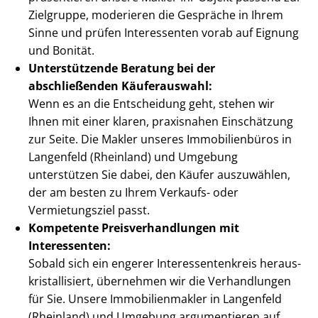
Zielgruppe, moderieren die Gespräche in Ihrem
Sinne und prüfen Interessenten vorab auf Eignung
und Bonität.
Unterstützende Beratung bei der
abschließenden Käuferauswahl:
Wenn es an die Entscheidung geht, stehen wir
Ihnen mit einer klaren, praxisnahen Einschätzung
zur Seite. Die Makler unseres Immobilienbüros in
Langenfeld (Rheinland) und Umgebung
unterstützen Sie dabei, den Käufer auszuwählen,
der am besten zu Ihrem Verkaufs- oder
Vermietungsziel passt.
Kompetente Preis­ver­hand­lun­gen mit
Interessenten:
Sobald sich ein engerer In­ter­es­sen­ten­kreis her­aus­
kris­tal­li­siert, übernehmen wir die Verhandlungen
für Sie. Unsere Im­mo­bi­li­en­mak­ler in Langenfeld
(Rheinland) und Umgebung argumentieren auf