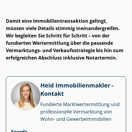
Damit eine Im­mo­bi­li­en­trans­ak­ti­on gelingt,
müssen viele Details stimmig in­ein­an­der­grei­fen.
Wir begleiten Sie Schritt für Schritt – von der
fundierten Wertermittlung über die passende
Vermarktungs- und Ver­kaufs­stra­te­gie bis hin zum
erfolgreichen Abschluss inklusive Notartermin.
Heid Im­mo­bi­li­en­mak­ler -
Kontakt
Fundierte Markt­wert­ermitt­lung und
professionelle Vermarktung von
Wohn- und Ge­wer­be­im­mo­bi­li­en
Anrede